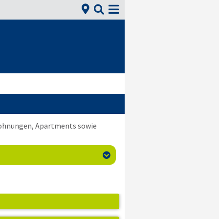


nwohnungen, Apartments sowie
