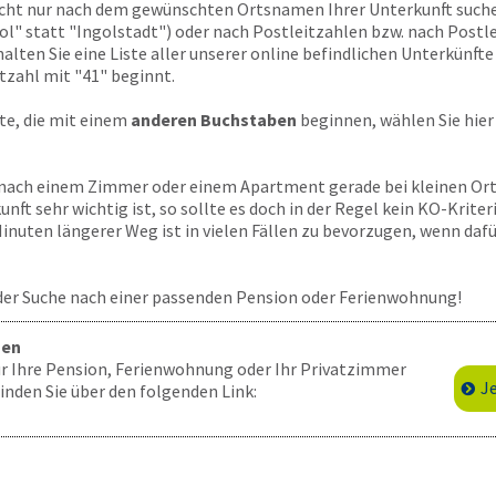
nicht nur nach dem gewünschten Ortsnamen Ihrer Unterkunft suche
ol" statt "Ingolstadt") oder nach Postleitzahlen bzw. nach Postle
alten Sie eine Liste aller unserer online befindlichen Unterkünf
itzahl mit "41" beginnt.
rte, die mit einem
anderen Buchstaben
beginnen, wählen Sie hier 
 nach einem Zimmer oder einem Apartment gerade bei kleinen Ort
nft sehr wichtig ist, so sollte es doch in der Regel kein KO-Krite
nuten längerer Weg ist in vielen Fällen zu bevorzugen, wenn dafü
 der Suche nach einer passenden Pension oder Ferienwohnung!
gen
für Ihre Pension, Ferienwohnung oder Ihr Privatzimmer
J
nden Sie über den folgenden Link: