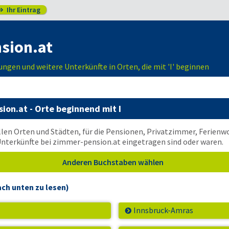
Ihr Eintrag

sion.at
gen und weitere Unterkünfte in Orten, die mit 'I' beginnen
ion.at
- Orte beginnend mit I
 allen Orten und Städten, für die Pensionen, Privatzimmer, Ferie
Unterkünfte bei
zimmer-pension.at
eingetragen sind oder waren.
Anderen Buchstaben wählen
ch unten zu lesen)
Innsbruck-Amras