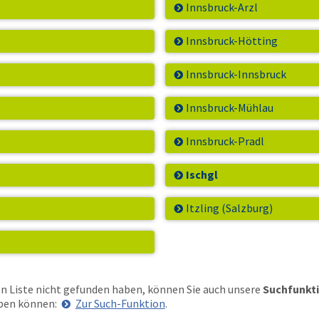
Innsbruck-Arzl
Innsbruck-Hötting
Innsbruck-Innsbruck
Innsbruck-Mühlau
Innsbruck-Pradl
Ischgl
Itzling (Salzburg)
en Liste nicht gefunden haben, können Sie auch unsere
Suchfunkt
ben können:
Zur Such-Funktion
.