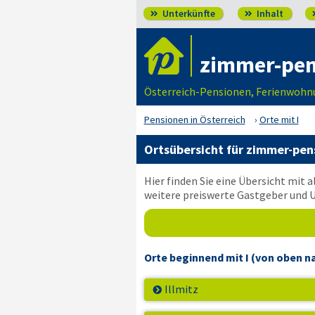
Unterkünfte
Inhalt


zimmer-pen
Österreich-Pensionen, Ferienwohnun
Pensionen in Österreich
Orte mit I
Ortsübersicht für
zimmer-pens
Hier finden Sie eine Übersicht mit
weitere preiswerte Gastgeber und 
Orte beginnend mit I
(von oben na
Illmitz