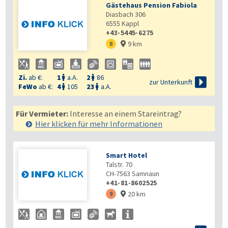
Gästehaus Pension Fabiola
Diasbach 306
6555
Kappl
+43-5445-6275
9 km
8

Zi.
ab €:
1
a.A.
2
86



zur Unterkunft
FeWo
ab €:
4
105
23
a.A.


Für Vermieter:
Interesse an einem Stareintrag?
Hier klicken für mehr
Informationen
Smart Hotel
Talstr. 70
CH-7563
Samnaun
+41-81-8602525
20 km
9
