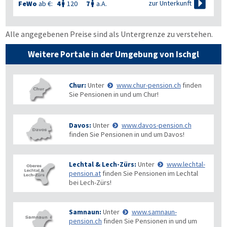

zur Unterkunft
FeWo
ab €:
4
120
7
a.A.


Alle angegebenen Preise sind als Untergrenze zu verstehen.
Weitere Portale in der Umgebung von Ischgl
Chur:
Unter
www.chur-pension.ch
finden
Sie Pensionen in und um Chur!
Davos:
Unter
www.davos-pension.ch
finden Sie Pensionen in und um Davos!
Lechtal & Lech-Zürs:
Unter
www.lechtal-
pension.at
finden Sie Pensionen im Lechtal
bei Lech-Zürs!
Samnaun:
Unter
www.samnaun-
pension.ch
finden Sie Pensionen in und um