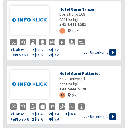
Hotel Garni Tanzer
Dorfstraße 109
6561
Ischgl
+43-5444-5253
1 km
5

Zi.
ab €:
2
a.A.
3
a.A.



zur Unterkunft
FeWo
ab €:
2
a.A.
7
a.A.


Hotel Garni Patteriol
Kalvarienweg 1
6561
Ischgl
+43-5444-5328
0 km
10

Zi.
ab €:
1
a.A.
2
a.A.
3
a.A.




zur Unterkunft
FeWo
ab €:
2
a.A.
4
a.A.

