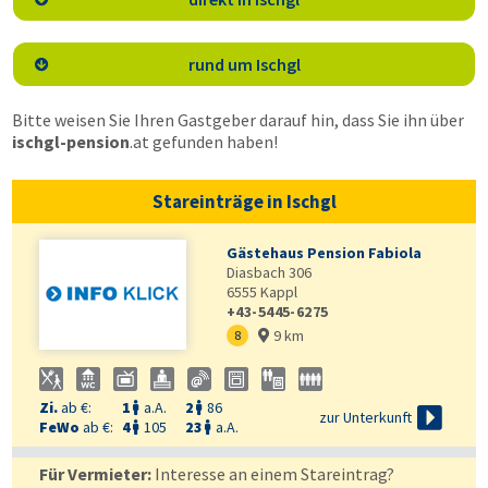
rund um Ischgl

Bitte weisen Sie Ihren Gastgeber darauf hin, dass Sie ihn über
ischgl-pension
.at
gefunden haben!
Stareinträge in Ischgl
Gästehaus Pension Fabiola
Diasbach 306
6555
Kappl
+43-5445-6275
9 km
8

Zi.
ab €:
1
a.A.
2
86



zur Unterkunft
FeWo
ab €:
4
105
23
a.A.


Für Vermieter:
Interesse an einem Stareintrag?