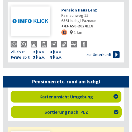
Pension Haus Lenz
Paznaunweg 15
6561
Ischgl-Paznaun
+43-650-2024118
1 km
12

Zi.
ab €:
2
a.A.
3
a.A.



zur Unterkunft
FeWo
ab €:
3
a.A.
8
a.A.


Pensionen etc. rund um Ischgl
Kartenansicht Umgebung

Sortierung nach: PLZ
