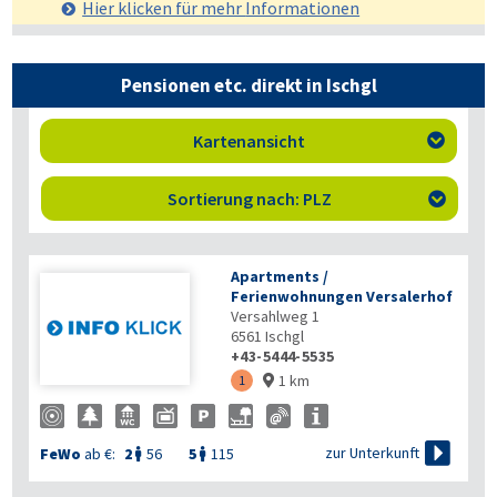
Hier klicken für mehr
Informationen
Pensionen etc. direkt in Ischgl
Kartenansicht

Sortierung nach: PLZ

Apartments /
Ferienwohnungen Versalerhof
Versahlweg 1
6561
Ischgl
+43-5444-5535
1 km
1


zur Unterkunft
FeWo
ab €:
2
56
5
115

