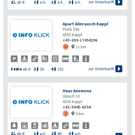

zur Unterkunft
Zi.
ab €:
1
a.A.
2
a.A.
3
a.A.



Apart Almrausch Kappl
Platti 590
6555
Kappl
+43-699-17454296
11 km
13


zur Unterkunft
FeWo
ab €:
2
36
9
102


Haus Anemone
Ulmich 10
6555
Kappl
+43-5445-6354
6 km
3

Zi.
ab €:
1
a.A.
2
40
3
a.A.


