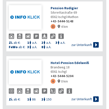
Pension Rudigier
Silvrettastraße 69
6562
Ischgl-Mathon
+43-5444-5148
4 km
11

Zi.
ab €:
1
a.A.
2
a.A.
3
a.A.




zur Unterkunft
FeWo
ab €:
3
a.A.
8
a.A.


Hotel-Pension Edelweiß
Brandweg 18
6561
Ischgl
+43-5444-5204
0 km
6


zur Unterkunft
Zi.
ab €:
1
86
2
150

