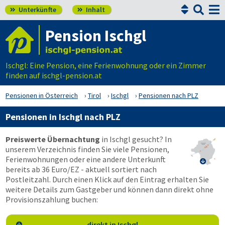


Unterkünfte
Inhalt


Pension Ischgl
Ischgl: Eine Pension, eine Ferienwohnung oder ein Zimmer
finden auf ischgl-pension.at
Pensionen in Österreich
Tirol
Ischgl
Pensionen nach PLZ
Pensionen in Ischgl nach PLZ
Preiswerte Übernachtung
in Ischgl gesucht? In
unserem Verzeichnis finden Sie viele Pensionen,
Ferienwohnungen oder eine andere Unterkunft

bereits ab 36 Euro/EZ - aktuell sortiert nach
Postleitzahl. Durch einen Klick auf den Eintrag erhalten Sie
weitere Details zum Gastgeber und können dann direkt ohne
Provisionszahlung buchen:
direkt in Ischgl
