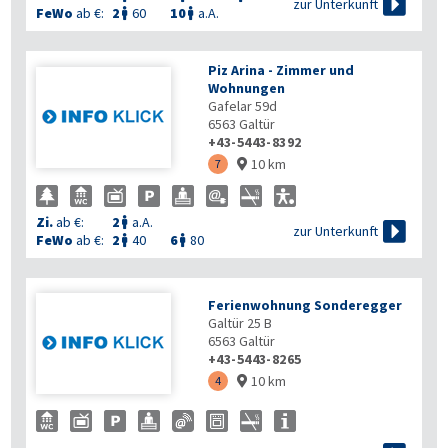

zur Unterkunft
FeWo
ab €:
2
60
10
a.A.


Piz Arina - Zimmer und
Wohnungen
Gafelar 59d
6563
Galtür
+43-5443-8392
10 km
7

Zi.
ab €:
2
a.A.


zur Unterkunft
FeWo
ab €:
2
40
6
80


Ferienwohnung Sonderegger
Galtür 25 B
6563
Galtür
+43-5443-8265
10 km
4
