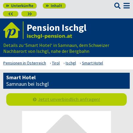

Unterkünfte
Inhalt




Pension Ischgl
Details zu ‘Smart Hotel‘ in Samnaun, dem Schweizer
Nachbarort von Ischgl, nahe der Bergbahn
Pensionen in Österreich
Tirol
Ischgl
Smart Hotel
Smart Hotel
Samnaun bei Ischgl
Jetzt unverbindlich anfragen!