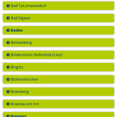
Bad Tatzmannsdorf
Bad Vigaun
Baden
Behamberg
Bindermichl-Keferfeld (Linz)
Birgitz
Böheimkirchen
Bramberg
Braunau am Inn
Bregenz