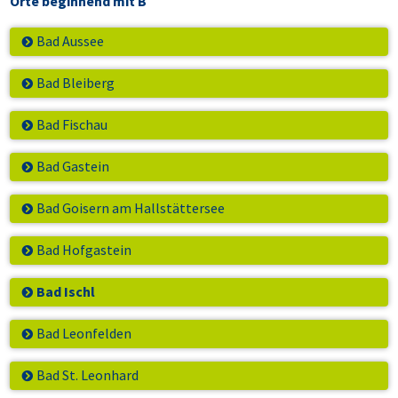
Orte beginnend mit B
Bad Aussee
Bad Bleiberg
Bad Fischau
Bad Gastein
Bad Goisern am Hallstättersee
Bad Hofgastein
Bad Ischl
Bad Leonfelden
Bad St. Leonhard