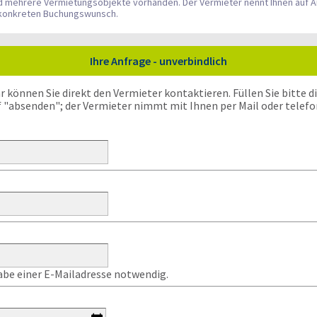
nd mehrere Vermietungsobjekte vorhanden. Der Vermieter nennt Ihnen auf A
n konkreten Buchungswunsch.
Ihre Anfrage - unverbindlich
önnen Sie direkt den Vermieter kontaktieren. Füllen Sie bitte die
f "absenden"; der Vermieter nimmt mit Ihnen per Mail oder telefo
gabe einer E-Mailadresse notwendig.