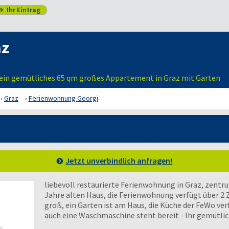
Ihr Eintrag

az
, ein gemütliches 65 qm großes Appartement in Graz mit Garten
Graz
Ferienwohnung Georgi
Jetzt unverbindlich anfragen!
liebevoll restaurierte Ferienwohnung in Graz, zent
Jahre alten Haus, die Ferienwohnung verfügt über 
groß, ein Garten ist am Haus, die Küche der FeWo ver
auch eine Waschmaschine steht bereit - Ihr gemütli