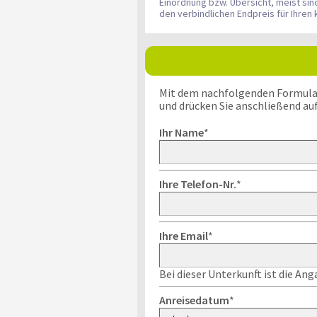
Einordnung bzw. Übersicht, meist si
den verbindlichen Endpreis für Ihre
Mit dem nachfolgenden Formular k
und drücken Sie anschließend au
Ihr Name
*
Ihre Telefon-Nr.
*
Ihre Email
*
Bei dieser Unterkunft ist die An
Anreisedatum
*