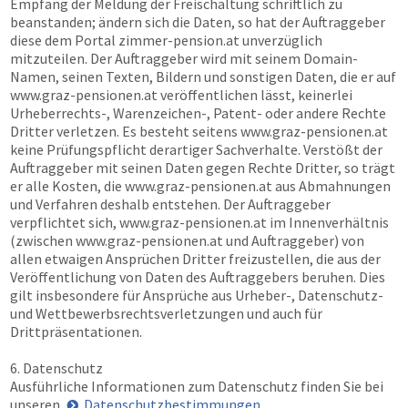
Empfang der Meldung der Freischaltung schriftlich zu
beanstanden; ändern sich die Daten, so hat der Auftraggeber
diese dem Portal
zimmer-pension.at
unverzüglich
mitzuteilen. Der Auftraggeber wird mit seinem Domain-
Namen, seinen Texten, Bildern und sonstigen Daten, die er auf
www.graz-pensionen.at
veröffentlichen lässt, keinerlei
Urheberrechts-, Warenzeichen-, Patent- oder andere Rechte
Dritter verletzen. Es besteht seitens
www.graz-pensionen.at
keine Prüfungspflicht derartiger Sachverhalte. Verstößt der
Auftraggeber mit seinen Daten gegen Rechte Dritter, so trägt
er alle Kosten, die
www.graz-pensionen.at
aus Abmahnungen
und Verfahren deshalb entstehen. Der Auftraggeber
verpflichtet sich,
www.graz-pensionen.at
im Innenverhältnis
(zwischen
www.graz-pensionen.at
und Auftraggeber) von
allen etwaigen Ansprüchen Dritter freizustellen, die aus der
Veröffentlichung von Daten des Auftraggebers beruhen. Dies
gilt insbesondere für Ansprüche aus Urheber-, Datenschutz-
und Wettbewerbsrechtsverletzungen und auch für
Drittpräsentationen.
6. Datenschutz
Ausführliche Informationen zum Datenschutz finden Sie bei
unseren
Datenschutzbestimmungen
.