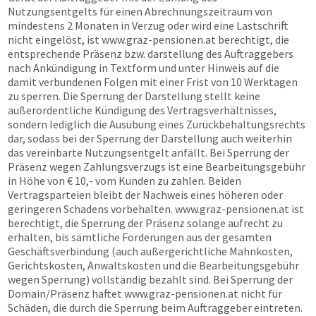
Nutzungsentgelts für einen Abrechnungszeitraum von
mindestens 2 Monaten in Verzug oder wird eine Lastschrift
nicht eingelöst, ist
www.graz-pensionen.at
berechtigt, die
entsprechende Präsenz bzw. darstellung des Auftraggebers
nach Ankündigung in Textform und unter Hinweis auf die
damit verbundenen Folgen mit einer Frist von 10 Werktagen
zu sperren. Die Sperrung der Darstellung stellt keine
außerordentliche Kündigung des Vertragsverhältnisses,
sondern lediglich die Ausübung eines Zurückbehaltungsrechts
dar, sodass bei der Sperrung der Darstellung auch weiterhin
das vereinbarte Nutzungsentgelt anfällt. Bei Sperrung der
Präsenz wegen Zahlungsverzugs ist eine Bearbeitungsgebühr
in Höhe von € 10,- vom Kunden zu zahlen. Beiden
Vertragsparteien bleibt der Nachweis eines höheren oder
geringeren Schadens vorbehalten.
www.graz-pensionen.at
ist
berechtigt, die Sperrung der Präsenz solange aufrecht zu
erhalten, bis sämtliche Forderungen aus der gesamten
Geschäftsverbindung (auch außergerichtliche Mahnkosten,
Gerichtskosten, Anwaltskosten und die Bearbeitungsgebühr
wegen Sperrung) vollständig bezahlt sind. Bei Sperrung der
Domain/Präsenz haftet
www.graz-pensionen.at
nicht für
Schäden, die durch die Sperrung beim Auftraggeber eintreten.