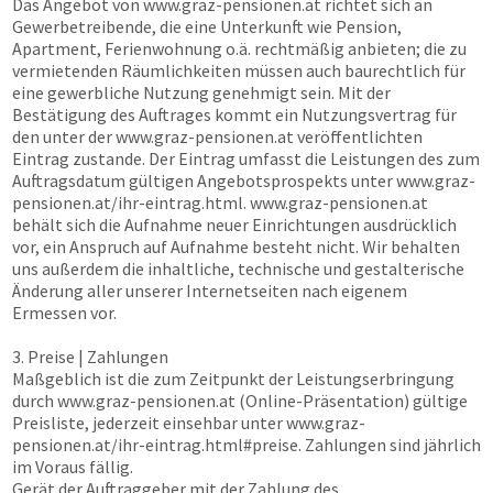
Das Angebot von
www.graz-pensionen.at
richtet sich an
Gewerbetreibende, die eine Unterkunft wie Pension,
Apartment, Ferienwohnung o.ä. rechtmäßig anbieten; die zu
vermietenden Räumlichkeiten müssen auch baurechtlich für
eine gewerbliche Nutzung genehmigt sein. Mit der
Bestätigung des Auftrages kommt ein Nutzungsvertrag für
den unter der
www.graz-pensionen.at
veröffentlichten
Eintrag zustande. Der Eintrag umfasst die Leistungen des zum
Auftragsdatum gültigen Angebotsprospekts unter
www.graz-
pensionen.at
/ihr-eintrag.html.
www.graz-pensionen.at
behält sich die Aufnahme neuer Einrichtungen ausdrücklich
vor, ein Anspruch auf Aufnahme besteht nicht. Wir behalten
uns außerdem die inhaltliche, technische und gestalterische
Änderung aller unserer Internetseiten nach eigenem
Ermessen vor.
3. Preise | Zahlungen
Maßgeblich ist die zum Zeitpunkt der Leistungserbringung
durch
www.graz-pensionen.at
(Online-Präsentation) gültige
Preisliste, jederzeit einsehbar unter
www.graz-
pensionen.at
/ihr-eintrag.html#preise. Zahlungen sind jährlich
im Voraus fällig.
Gerät der Auftraggeber mit der Zahlung des