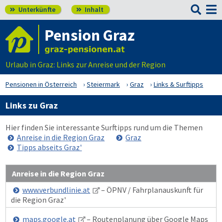

Unterkünfte
Inhalt


Pension Graz
Urlaub in Graz: Links zur Anreise und der Region
Pensionen in Österreich
Steiermark
Graz
Links & Surftipps
Links zu Graz
Hier finden Sie interessante Surftipps rund um die Themen
Anreise in die Region Graz
Graz
Tipps abseits Graz'
Anreise in die Region Graz
www.verbundlinie.at
– ÖPNV / Fahrplanauskunft für
die Region Graz'
maps.google.at
– Routenplanung über Google Maps