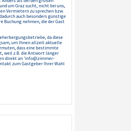
 Anders als bei den großen
nd um Graz sucht, nicht bei uns,
 den Vermietern zu sprechen bzw.
d dadurch auch besonders günstige
hre Buchung nehmen, die der Gast
Beherbergungsbetriebe, da diese
sam, um Ihnen allzeit aktuelle
vermuten, dass eine bestimmte
, weil z.B. die Antwort länger
ten direkt an 'info@zimmer-
Kontakt zum Gastgeber Ihrer Wahl