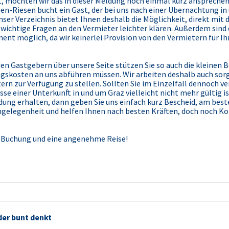
 möchten wir das in dieser Meldung noch einmal kurz ansprechen:
-Riesen bucht ein Gast, der bei uns nach einer Übernachtung in u
ser Verzeichnis bietet Ihnen deshalb die Möglichkeit, direkt mit
 wichtige Fragen an den Vermieter leichter klären. Außerdem sin
ent möglich, da wir keinerlei Provision von den Vermietern für I
n Gastgebern über unsere Seite stützen Sie so auch die kleinen 
gskosten an uns abführen müssen. Wir arbeiten deshalb auch sorg
rn zur Verfügung zu stellen. Sollten Sie im Einzelfall dennoch 
 einer Unterkunft in und um Graz vielleicht nicht mehr gültig ist
ldung erhalten, dann geben Sie uns einfach kurz Bescheid, am bes
 Angelegenheit und helfen Ihnen nach besten Kräften, doch noch 
er Buchung und eine angenehme Reise!
der bunt denkt