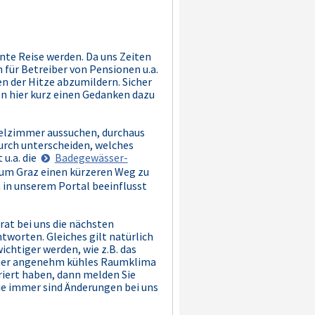
nte Reise werden. Da uns Zeiten
 für Betreiber von Pensionen u.a.
en der Hitze abzumildern. Sicher
n hier kurz einen Gedanken dazu
telzimmer aussuchen, durchaus
durch unterscheiden, welches
 u.a. die
Badegewässer-
 um Graz einen kürzeren Weg zu
 in unserem Portal beeinflusst
at bei uns die nächsten
tworten. Gleiches gilt natürlich
ichtiger werden, wie z.B. das
äuer angenehm kühles Raumklima
riert haben, dann melden Sie
ie immer sind Änderungen bei uns