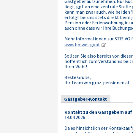
Gastgeber aufzunehmen. Nur Buchu
liegt, ggf. an eine zentrale Stel
kann man zwar auch, wie bei den 
erfolgt bei uns stets direkt beim 
Pension oder Ferienwohnung in un
auch ohne dass wir Ihre Buchungsd
Mehr Informationen zur STR-VO fi
www.bmwet.gv.at
Sollten Sie also bereits von die
hoffentlich zum Verständnis beit
Ihrer Wahl!
Beste Grüße,
Ihr Team von graz-pensionen.at
Gastgeber-Kontakt
Kontakt zu den Gastgebern auf
14.04.2026
Da es hinsichtlich der Kontaktau