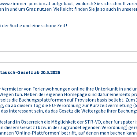
u www.zimmer-pension.at aufgebaut, wodurch Sie sich schnell zure
en in und um Graz nutzen. Vielleicht finden Sie ja so auch in uns
i der Suche und eine schöne Zeit!
tausch-Gesetz ab 20.5.2026
 Vermieter von Ferienwohnungen online ihre Unterkunft in und u
 Wegen tun. Neben der eigenen Homepage sind dafür einerseits pro
seits die Buchungsplattformen auf Provisionsbasis beliebt. Zum 20
g, da ab diesem Tag die EU-Verordnung zur Kurzzeitvermietung (ST
 das interessant sein, da das Gesetz die Weitergabe ihrer Buchungs
sland in Österreich die Möglichkeit der STR-VO, aber für später is
e in diesem Gesetz (bzw. in der zugrundeliegenden Verordnung) ge
nnten 'Online-Plattformen' betrifft, auf denen man buchen kan