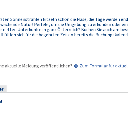
ersten Sonnenstrahlen kitzeln schon die Nase, die Tage werden end
erwachende Natur! Perfekt, um die Umgebung zu erkunden oder ei
rer netten Unterkünfte in ganz Österreich? Buchen Sie auch am be
l füllen sich für die begehrten Zeiten bereits die Buchungskalende
ne aktuelle Meldung veröffentlichen?
Zum Formular für aktue
er
n!