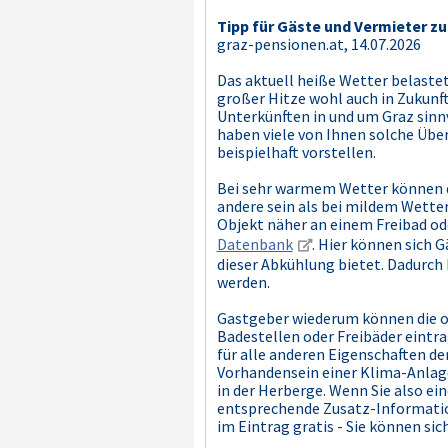
Tipp für Gäste und Vermieter 
graz-pensionen.at, 14.07.2026
Das aktuell heiße Wetter belastet
großer Hitze wohl auch in Zukunft
Unterkünften in und um Graz sinnv
haben viele von Ihnen solche Üb
beispielhaft vorstellen.
Bei sehr warmem Wetter können d
andere sein als bei mildem Wetter
Objekt näher an einem Freibad oder
Datenbank
. Hier können sich 
dieser Abkühlung bietet. Dadurch
werden.
Gastgeber wiederum können die o.
Badestellen oder Freibäder eintra
für alle anderen Eigenschaften de
Vorhandensein einer Klima-Anlag
in der Herberge. Wenn Sie also e
entsprechende Zusatz-Information
im Eintrag gratis - Sie können si