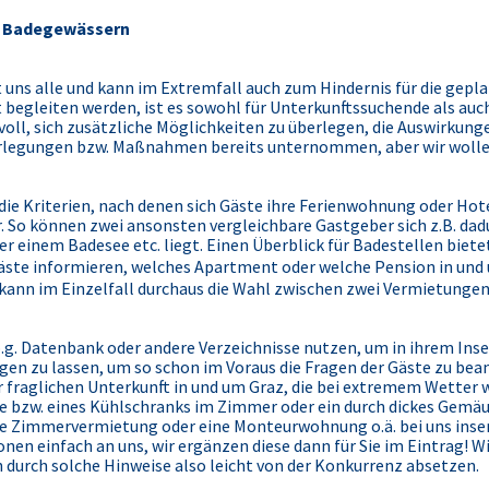
zu Badegewässern
 uns alle und kann im Extremfall auch zum Hindernis für die gepla
 begleiten werden, ist es sowohl für Unterkunftssuchende als auch
oll, sich zusätzliche Möglichkeiten zu überlegen, die Auswirkung
erlegungen bzw. Maßnahmen bereits unternommen, aber wir wolle
ie Kriterien, nach denen sich Gäste ihre Ferienwohnung oder Ho
. So können zwei ansonsten vergleichbare Gastgeber sich z.B. da
 einem Badesee etc. liegt. Einen Überblick für Badestellen bietet
Gäste informieren, welches Apartment oder welche Pension in und
 kann im Einzelfall durchaus die Wahl zwischen zwei Vermietungen
g. Datenbank oder andere Verzeichnisse nutzen, um in ihrem Inser
gen zu lassen, um so schon im Voraus die Fragen der Gäste zu bean
r fraglichen Unterkunft in und um Graz, die bei extremem Wetter w
e bzw. eines Kühlschranks im Zimmer oder ein durch dickes Gem
ine Zimmervermietung oder eine Monteurwohnung o.ä. bei uns inse
en einfach an uns, wir ergänzen diese dann für Sie im Eintrag! W
ch durch solche Hinweise also leicht von der Konkurrenz absetzen.