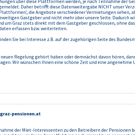
ngen über diese Plattformen werden, je nach Teilnahme der Geme
le gemeldet. Daher betrifft diese Datenweitergabe NICHT unser Verz
'Plattformen', die Angebote verschiedener Vermietungen sehen, a
jeweiligen Gastgeber und nicht mehr über unsere Seite. Dadurch wir
d um Graz stets direkt mit dem Gastgeber geschlossen, ohne dass
aten erfassen bzw. weiterleiten.
nden Sie bei Interesse z.B. auf der zugehörigen Seite des Bundes
ser neuen Regelung gehört haben oder demnächst davon hören, dan
ragen. Wir wünschen Ihnen eine schöne Zeit und eine angenehme 
 graz-pensionen.at
fnahme der Miet-Interessenten zu den Betreibern der Pensionen b