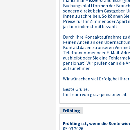
manchmal Missverständnisse gibt,
Buchungsplattformen der Branchen
sondern direkt beim Gastgeber. Un
ihnen zu schreiben. So können Sie
Preise für Ihr Zimmer oder Apartm
ja dann indirekt mitbezahlt.
Durch Ihre Kontaktaufnahme zu de
keinen Anteil an den Übernachtun
Kontaktdaten zu unseren Vermiete
Telefonnummer oder E-Mail-Adresse
ausbleibt oder Sie eine Fehlerme
pension.at'. Wir prüfen dann die
aufzunehmen.
Wir wünschen viel Erfolg bei Ihr
Beste Grüße,
Ihr Team von graz-pensionen.at
Frühling
Frühling ist, wenn die Seele wie
05.03.2026