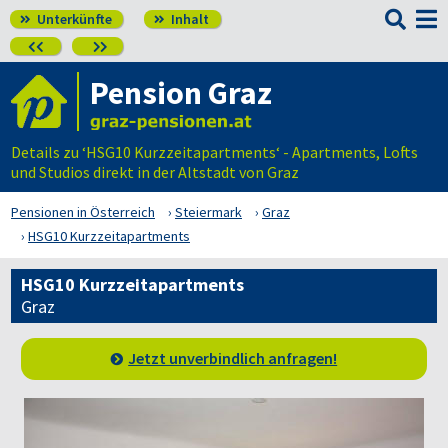

Unterkünfte
Inhalt




Pension Graz
Details zu ‘HSG10 Kurzzeitapartments‘ - Apartments, Lofts
und Studios direkt in der Altstadt von Graz
Pensionen in Österreich
Steiermark
Graz
HSG10 Kurzzeitapartments
HSG10 Kurzzeitapartments
Graz
Jetzt unverbindlich anfragen!