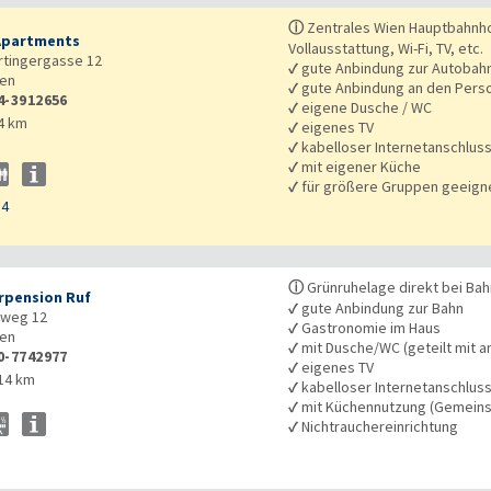
ⓘ
Zentrales Wien Hauptbahnho
Apartments
Vollausstattung, Wi-Fi, TV, etc.
tingergasse 12
✓
gute Anbindung zur Autobah
en
✓
gute Anbindung an den Pers
4-3912656
✓
eigene Dusche / WC
4 km
✓
eigenes TV
✓
kabelloser Internetanschlus
✓
mit eigener Küche
✓
für größere Gruppen geeign
54
ⓘ
Grünruhelage direkt bei Bah
pension Ruf
✓
gute Anbindung zur Bahn
rweg 12
✓
Gastronomie im Haus
en
✓
mit Dusche/WC (geteilt mit a
0-7742977
✓
eigenes TV
14 km
✓
kabelloser Internetanschlus
✓
mit Küchennutzung (Gemeins
✓
Nichtrauchereinrichtung