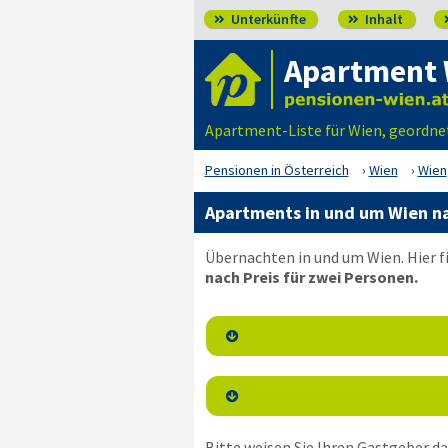
Unterkünfte
Inhalt


Apartment 
Apartment-Liste für Wien, geordne
Pensionen in Österreich
Wien
Wien
Apartments in und um Wien n
Übernachten in und um Wien. Hier f
nach Preis für zwei Personen.


Bitte weisen Sie Ihren Gastgeber dar