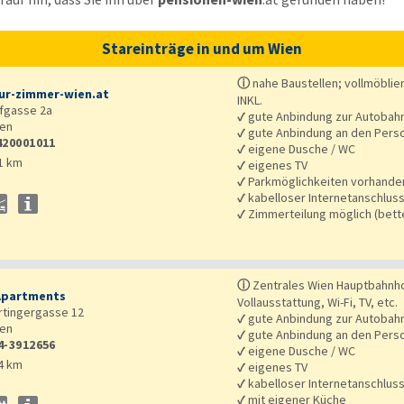
Stareinträge in und um Wien
ⓘ
nahe Baustellen; vollmöbli
r-zimmer-wien.at
INKL.
fgasse 2a
✓
gute Anbindung zur Autobah
en
✓
gute Anbindung an den Pers
420001011
✓
eigene Dusche / WC
1 km
✓
eigenes TV
✓
Parkmöglichkeiten vorhande
✓
kabelloser Internetanschlus
✓
Zimmerteilung möglich (bet
ⓘ
Zentrales Wien Hauptbahnho
Apartments
Vollausstattung, Wi-Fi, TV, etc.
tingergasse 12
✓
gute Anbindung zur Autobah
en
✓
gute Anbindung an den Pers
4-3912656
✓
eigene Dusche / WC
4 km
✓
eigenes TV
✓
kabelloser Internetanschlus
✓
mit eigener Küche