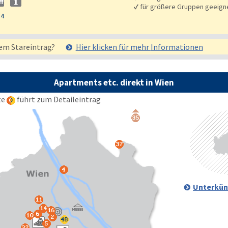
✓
für größere Gruppen geeign
54
em Stareintrag?
Hier klicken für mehr
Informationen
Apartments etc. direkt in Wien
te
führt zum Detaileintrag
Unterkün