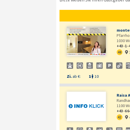
monteu
Pfarrho
1030
Wi
+43-1-
48

Zi.
ab €:
1
10

Raisa 
Randhar
1100
Wi
+43-66
42
