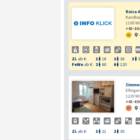
Raisa 
Randhar
1100
Wi
+43-66
42

Zi.
ab €:
1
18
2
36
3



FeWo
ab €:
2
60
6
120


Zimmer
Elfinge
1220
Wi
+43-65
37

Zi.
ab €:
1
21
2
30

