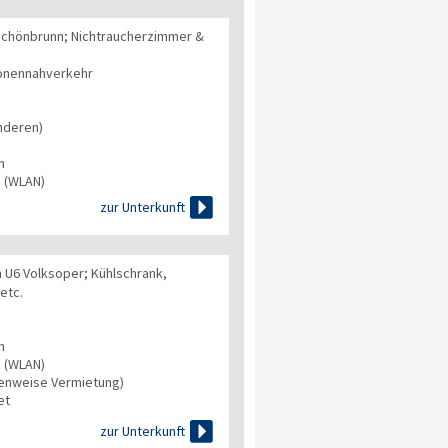
Schönbrunn; Nichtraucherzimmer &
onennahverkehr
nderen)
n
s (WLAN)

zur Unterkunft
 U6 Volksoper; Kühlschrank,
etc.
n
s (WLAN)
tenweise Vermietung)
et

zur Unterkunft