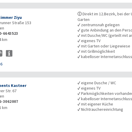
ⓘ
Direkt im 12.Bezirk, bei der
zimmer Ziyu
Garten
unner Straße 153
✓
zentrumsnah gelegen
en
✓
gute Anbindung an den Pers
0-6643523
✓
mit Dusche/WC (geteilt mit a
4 km
✓
eigenes TV
✓
mit Garten oder Liegewiese
✓
mit Grillmöglichkeit
✓
kabelloser Internetanschlus
56
✓
eigene Dusche / WC
ents Kastner
✓
eigenes TV
er Str. 67
✓
Parkmöglichkeiten vorhande
en
✓
kabelloser Internetanschlus
6-3062007
✓
mit eigener Küche
5 km
✓
Nichtrauchereinrichtung