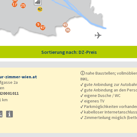
Sortierung nach: DZ-Preis
ⓘ
nahe Baustellen; vollmöbli
r-zimmer-wien.at
INKL.
fgasse 2a
✓
gute Anbindung zur Autobah
en
✓
gute Anbindung an den Pers
420001011
✓
eigene Dusche / WC
1 km
✓
eigenes TV
✓
Parkmöglichkeiten vorhande
✓
kabelloser Internetanschlus
✓
Zimmerteilung möglich (bet