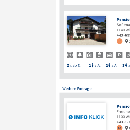
Pensio
Sofiena
1140
Wi
+43-69
30

Zi.
ab €:
1
a.A.
2
a.A.
3
a



Weitere Einträge:
Pensio
Friedho
1100
Wi
+43-1-
47
