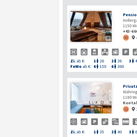
Pensio
Hollerg
1150
Wi
+43-66

32

Zi.
ab €:
1
26
2
36
3



FeWo
ab €:
6
150
6
360


Privat
Währing
1180
Wi
Kontak
11

Zi.
ab €:
1
35
2
40
3


