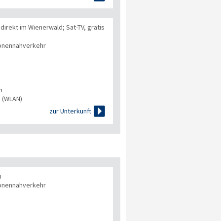
irekt im Wienerwald; Sat-TV, gratis
onennahverkehr
n
s (WLAN)

zur Unterkunft
n
onennahverkehr