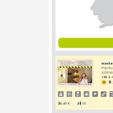
monteu
Pfarrho
1030
Wi
+43-1-
48

Zi.
ab €:
1
10
