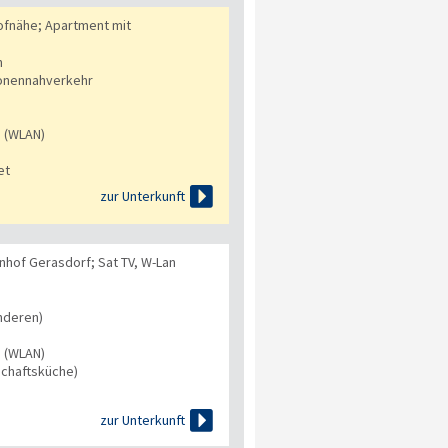
fnähe; Apartment mit
n
onennahverkehr
s (WLAN)
et

zur Unterkunft
nhof Gerasdorf; Sat TV, W-Lan
nderen)
s (WLAN)
chaftsküche)

zur Unterkunft