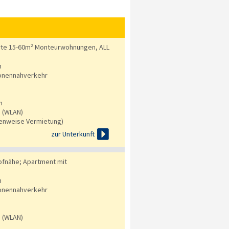
erte 15-60m² Monteurwohnungen, ALL
n
onennahverkehr
n
s (WLAN)
tenweise Vermietung)

zur Unterkunft
fnähe; Apartment mit
n
onennahverkehr
s (WLAN)