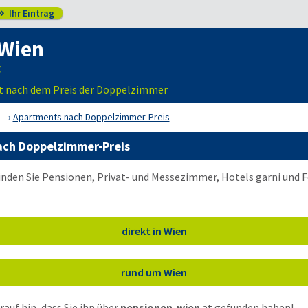
Ihr Eintrag

Wien
t nach dem Preis der Doppelzimmer
Apartments nach Doppelzimmer-Preis
ach Doppelzimmer-Preis
inden Sie Pensionen, Privat- und Messezimmer, Hotels garni und
direkt in Wien
rund um Wien
auf hin, dass Sie ihn über
pensionen-wien
.at
gefunden haben!