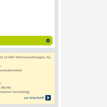

erte 15-60m² Monteurwohnungen, ALL
n
onennahverkehr
n
s (WLAN)
tenweise Vermietung)

zur Unterkunft