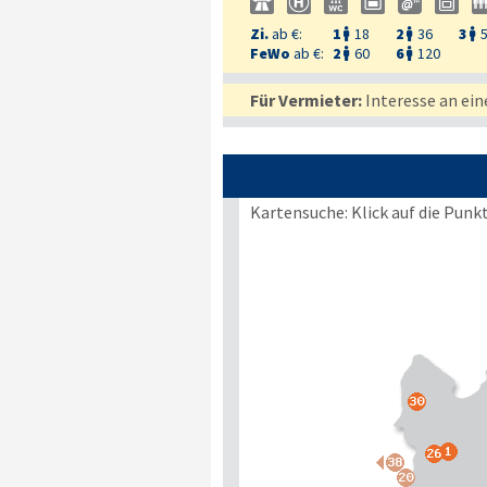
Zi.
ab €:
1
18
2
36
3



FeWo
ab €:
2
60
6
120


Für Vermieter:
Interesse an ein
Kartensuche: Klick auf die Punk