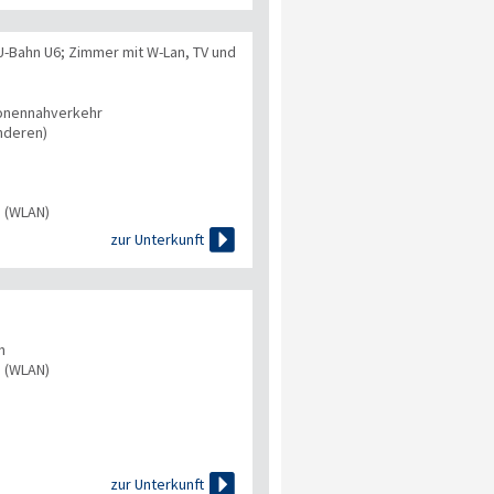
 U-Bahn U6; Zimmer mit W-Lan, TV und
onennahverkehr
nderen)
s (WLAN)

zur Unterkunft
n
s (WLAN)

zur Unterkunft