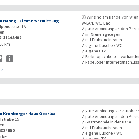
ⓘ
Wir sind am Rande von Wien d
n Haneg - Zimmervermietung
W-LAN, WC, Bad
lpenstraße 1A
✓
gute Anbindung an den Pers
en
✓
im Grünen gelegen
9-11105409
✓
mit Frühstücksraum
16 km
✓
eigene Dusche / WC
✓
eigenes TV
✓
Parkmöglichkeiten vorhande
✓
kabelloser Internetanschlus
.A.
✓
gute Anbindung zur Autobah
n Kronberger Haus Oberlaa
✓
gute Anbindung an den Pers
fstraße 15
✓
Gastronomie in der Nähe
en
✓
mit Frühstücksraum
6884650
✓
eigene Dusche / WC
8 km
✓
eigenes TV