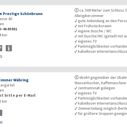
ⓘ
ca. 500 Meter zum Schloss 
n Prestige Schönbrunn
Allergikerzimmer
asse 40
✓
gute Anbindung an den Pers
en
✓
mit Frühstücksraum
0-4649881
✓
eigene Dusche / WC
4 km
✓
mit Dusche/WC (geteilt mit a
✓
eigenes TV
✓
Parkmöglichkeiten vorhande
✓
kabelloser Internetanschlus
45
ⓘ
direkt gegenüber der Ubahn
zimmer Währing
Wasserkocher, Kaffemaschine 
ergürtel
✓
zentrumsnah gelegen
en
✓
eigenes TV
t bitte per E-Mail
✓
Parkmöglichkeiten vorhande
2 km
✓
kabelloser Internetanschlus
✓
Zimmerteilung möglich (bet
✓
für größere Gruppen geeign
60