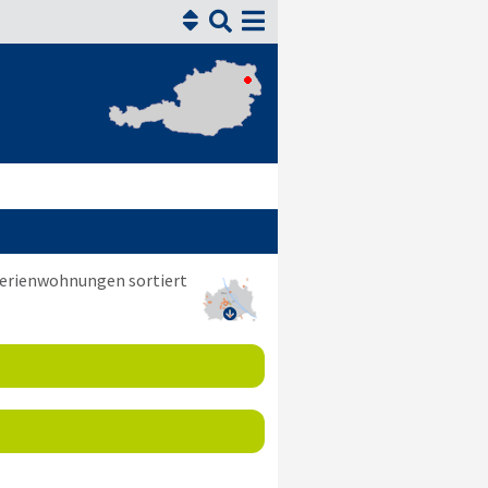


 Ferienwohnungen sortiert
