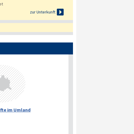
et

zur Unterkunft
fte im Umland