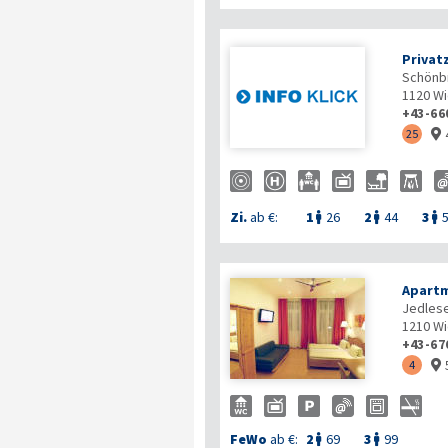
Privat
Schönbr
1120
Wi
+43-66
25

Zi.
ab €:
1
26
2
44
3



Apartm
Jedlese
1210
Wi
+43-67
4

FeWo
ab €:
2
69
3
99

