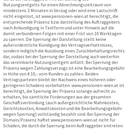
Nutzungsentgelts für einen Abrechnungszeitraum von
mindestens 2 Monaten in Verzug oder wird eine Lastschrift
nicht eingelöst, ist
www.pensionen-wien.at
berechtigt, die
entsprechende Präsenz bzw. darstellung des Auftraggebers
nach Ankündigung in Textform und unter Hinweis auf die
damit verbundenen Folgen mit einer Frist von 10 Werktagen
zu sperren. Die Sperrung der Darstellung stellt keine
außerordentliche Kündigung des Vertragsverhältnisses,
sondern lediglich die Ausübung eines Zurückbehaltungsrechts
dar, sodass bei der Sperrung der Darstellung auch weiterhin
das vereinbarte Nutzungsentgelt anfällt. Bei Sperrung der
Präsenz wegen Zahlungsverzugs ist eine Bearbeitungsgebühr
in Höhe von € 10,- vom Kunden zu zahlen. Beiden
Vertragsparteien bleibt der Nachweis eines höheren oder
geringeren Schadens vorbehalten.
www.pensionen-wien.at
ist
berechtigt, die Sperrung der Präsenz solange aufrecht zu
erhalten, bis sämtliche Forderungen aus der gesamten
Geschäftsverbindung (auch außergerichtliche Mahnkosten,
Gerichtskosten, Anwaltskosten und die Bearbeitungsgebühr
wegen Sperrung) vollständig bezahlt sind. Bei Sperrung der
Domain/Präsenz haftet
www.pensionen-wien.at
nicht für
Schäden, die durch die Sperrung beim Auftraggeber eintreten.