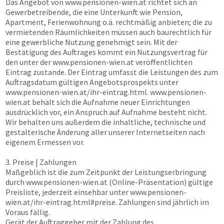
Das Angebot von
www.pensionen-wien.at
richtet sich an
Gewerbetreibende, die eine Unterkunft wie Pension,
Apartment, Ferienwohnung o.ä. rechtmäßig anbieten; die zu
vermietenden Räumlichkeiten müssen auch baurechtlich für
eine gewerbliche Nutzung genehmigt sein. Mit der
Bestätigung des Auftrages kommt ein Nutzungsvertrag für
den unter der
www.pensionen-wien.at
veröffentlichten
Eintrag zustande. Der Eintrag umfasst die Leistungen des zum
Auftragsdatum gültigen Angebotsprospekts unter
www.pensionen-wien.at
/ihr-eintrag.html.
www.pensionen-
wien.at
behält sich die Aufnahme neuer Einrichtungen
ausdrücklich vor, ein Anspruch auf Aufnahme besteht nicht.
Wir behalten uns außerdem die inhaltliche, technische und
gestalterische Änderung aller unserer Internetseiten nach
eigenem Ermessen vor.
3. Preise | Zahlungen
Maßgeblich ist die zum Zeitpunkt der Leistungserbringung
durch
www.pensionen-wien.at
(Online-Präsentation) gültige
Preisliste, jederzeit einsehbar unter
www.pensionen-
wien.at
/ihr-eintrag.html#preise. Zahlungen sind jährlich im
Voraus fällig.
Gerät der Auftraggeber mit der Zahlung des