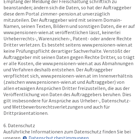
Empfang der Meldung der Freischaltung schriftlich zu
beanstanden; ändern sich die Daten, so hat der Auftraggeber
diese dem Portal
zimmer-pension.at
unverzüglich
mitzuteilen. Der Auftraggeber wird mit seinem Domain-
Namen, seinen Texten, Bildern und sonstigen Daten, die er auf
www.pensionen-wien.at
veröffentlichen lässt, keinerlei
Urheberrechts-, Warenzeichen-, Patent- oder andere Rechte
Dritter verletzen. Es besteht seitens
www.pensionen-wien.at
keine Prüfungspflicht derartiger Sachverhalte. Verstößt der
Auftraggeber mit seinen Daten gegen Rechte Dritter, so trägt
er alle Kosten, die
www.pensionen-wien.at
aus Abmahnungen
und Verfahren deshalb entstehen. Der Auftraggeber
verpflichtet sich,
www.pensionen-wien.at
im Innenverhältnis
(zwischen
www.pensionen-wien.at
und Auftraggeber) von
allen etwaigen Ansprüchen Dritter freizustellen, die aus der
Veröffentlichung von Daten des Auftraggebers beruhen. Dies
gilt insbesondere für Ansprüche aus Urheber-, Datenschutz-
und Wettbewerbsrechtsverletzungen und auch für
Drittpräsentationen.
6. Datenschutz
Ausführliche Informationen zum Datenschutz finden Sie bei
unseren
Datenschutzbestimmungen
.