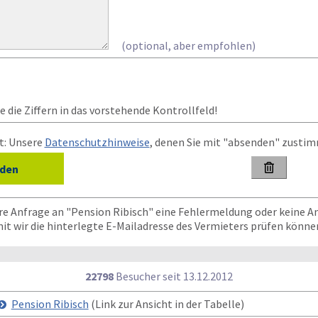
(optional, aber empfohlen)
 die Ziffern in das vorstehende Kontrollfeld!
t: Unsere
Datenschutzhinweise
, denen Sie mit "absenden" zusti

re Anfrage an "Pension Ribisch" eine Fehlermeldung oder keine A
mit wir die hinterlegte E-Mailadresse des Vermieters prüfen könne
22798
Besucher seit
1
3.1
2.2
0
1
2
Pension Ribisch
(Link zur Ansicht in der Tabelle)