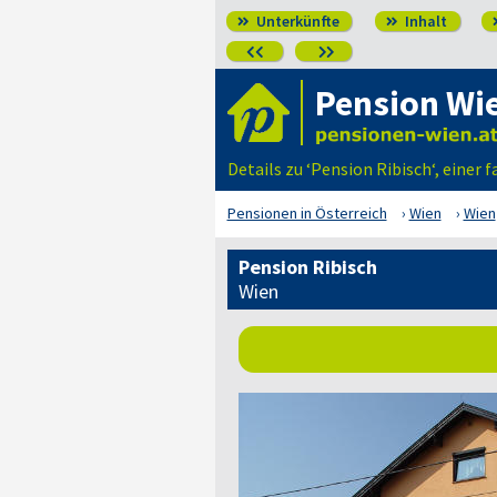
Unterkünfte
Inhalt




Pension Wi
Details zu ‘Pension Ribisch‘, einer
Pensionen in Österreich
Wien
Wien
Pension Ribisch
Wien