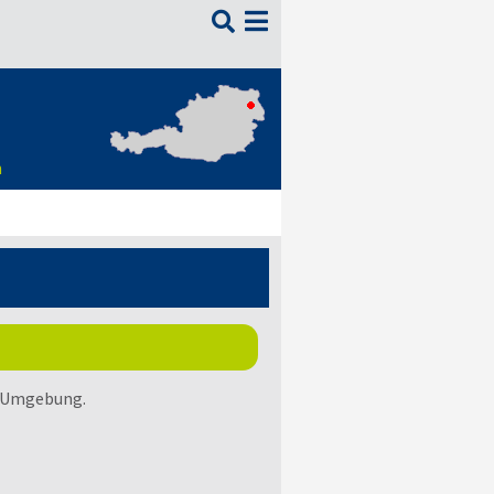

n
r Umgebung.