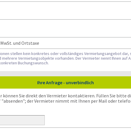
, MwSt. und Ortstaxe
tionen stellen kein konkretes oder vollständiges Vermietungsangebot dar, 
nd mehrere Vermietungsobjekte vorhanden. Der Vermieter nennt Ihnen auf A
n konkreten Buchungswunsch.
Ihre Anfrage - unverbindlich
önnen Sie direkt den Vermieter kontaktieren. Füllen Sie bitte die
f "absenden"; der Vermieter nimmt mit Ihnen per Mail oder telefo