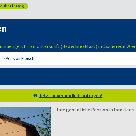
Ihr Eintrag

en
 familiengeführten Unterkunft (Bed & Breakfast) im Süden von Wie
Pension Ribisch
Jetzt unverbindlich anfragen!
Ihre gemütliche Pension in familiäre