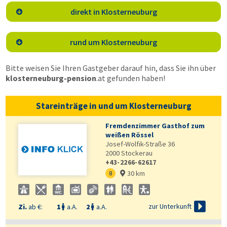
direkt in Klosterneuburg

rund um Klosterneuburg

Bitte weisen Sie Ihren Gastgeber darauf hin, dass Sie ihn über
klosterneuburg-pension
.at
gefunden haben!
Stareinträge in und um Klosterneuburg
Fremdenzimmer Gasthof zum
weißen Rössel
Josef-Wolfik-Straße 36
2000
Stockerau
+43-2266-62617
30 km
8


zur Unterkunft
Zi.
ab €:
1
a.A.
2
a.A.

