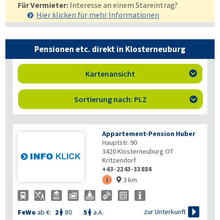
Für Vermieter:
Interesse an einem Stareintrag?
Hier klicken für mehr
Informationen
Pensionen etc. direkt in Klosterneuburg
Kartenansicht

Sortierung nach: PLZ

Appartement-Pension Huber
Hauptstr. 90
3420
Klosterneuburg OT
Kritzendorf
+43-2243-33884
3 km
1


zur Unterkunft
FeWo
ab €:
2
80
5
a.A.

