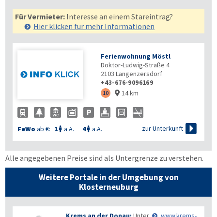
Für Vermieter:
Interesse an einem Stareintrag?
Hier klicken für mehr
Informationen
Ferienwohnung Möstl
Doktor-Ludwig-Straße 4
2103
Langenzersdorf
+43-676-9096169
14 km
10


zur Unterkunft
FeWo
ab €:
1
a.A.
4
a.A.


Alle angegebenen Preise sind als Untergrenze zu verstehen.
Weitere Portale in der Umgebung von
Klosterneuburg
Krems an der Donau:
Unter
www.krems-