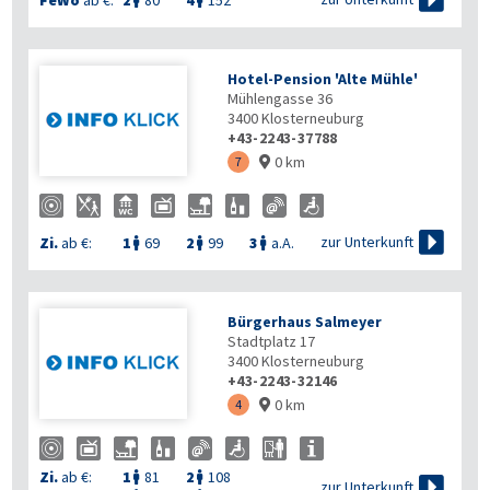
Hotel-Pension 'Alte Mühle'
Mühlengasse 36
3400
Klosterneuburg
+43-2243-37788
0 km
7


zur Unterkunft
Zi.
ab €:
1
69
2
99
3
a.A.



Bürgerhaus Salmeyer
Stadtplatz 17
3400
Klosterneuburg
+43-2243-32146
0 km
4

Zi.
ab €:
1
81
2
108



zur Unterkunft