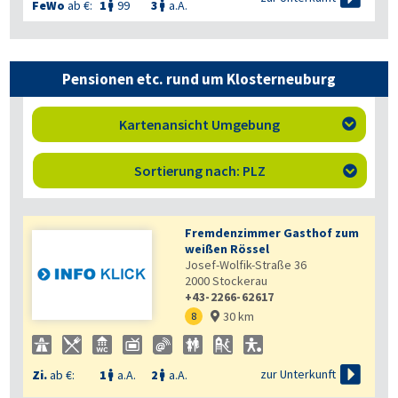
FeWo
ab €:
1
99
3
a.A.


Pensionen etc. rund um Klosterneuburg
Kartenansicht Umgebung

Sortierung nach: PLZ

Fremdenzimmer Gasthof zum
weißen Rössel
Josef-Wolfik-Straße 36
2000
Stockerau
+43-2266-62617
30 km
8


zur Unterkunft
Zi.
ab €:
1
a.A.
2
a.A.

