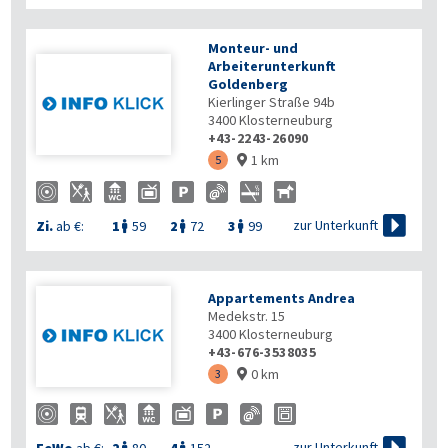
Monteur- und
Arbeiterunterkunft
Goldenberg
Kierlinger Straße 94b
3400
Klosterneuburg
+43-2243-26090
1 km
5


zur Unterkunft
Zi.
ab €:
1
59
2
72
3
99



Appartements Andrea
Medekstr. 15
3400
Klosterneuburg
+43-676-3538035
0 km
3


zur Unterkunft
FeWo
ab €:
2
80
4
152

