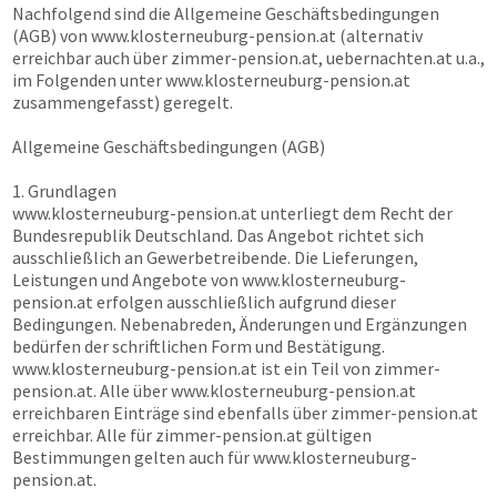
Nachfolgend sind die Allgemeine Geschäftsbedingungen
(AGB) von
www.klosterneuburg-pension.at
(alternativ
erreichbar auch über
zimmer-pension.at, uebernachten.at
u.a.,
im Folgenden unter
www.klosterneuburg-pension.at
zusammengefasst) geregelt.
Allgemeine Geschäftsbedingungen (AGB)
1. Grundlagen
www.klosterneuburg-pension.at
unterliegt dem Recht der
Bundesrepublik Deutschland. Das Angebot richtet sich
ausschließlich an Gewerbetreibende. Die Lieferungen,
Leistungen und Angebote von
www.klosterneuburg-
pension.at
erfolgen ausschließlich aufgrund dieser
Bedingungen. Nebenabreden, Änderungen und Ergänzungen
bedürfen der schriftlichen Form und Bestätigung.
www.klosterneuburg-pension.at
ist ein Teil von
zimmer-
pension.at
. Alle über
www.klosterneuburg-pension.at
erreichbaren Einträge sind ebenfalls über
zimmer-pension.at
erreichbar. Alle für
zimmer-pension.at
gültigen
Bestimmungen gelten auch für
www.klosterneuburg-
pension.at
.