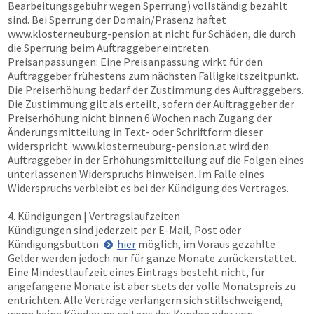
Bearbeitungsgebühr wegen Sperrung) vollständig bezahlt
sind. Bei Sperrung der Domain/Präsenz haftet
www.klosterneuburg-pension.at
nicht für Schäden, die durch
die Sperrung beim Auftraggeber eintreten.
Preisanpassungen: Eine Preisanpassung wirkt für den
Auftraggeber frühestens zum nächsten Fälligkeitszeitpunkt.
Die Preiserhöhung bedarf der Zustimmung des Auftraggebers.
Die Zustimmung gilt als erteilt, sofern der Auftraggeber der
Preiserhöhung nicht binnen 6 Wochen nach Zugang der
Änderungsmitteilung in Text- oder Schriftform dieser
widerspricht.
www.klosterneuburg-pension.at
wird den
Auftraggeber in der Erhöhungsmitteilung auf die Folgen eines
unterlassenen Widerspruchs hinweisen. Im Falle eines
Widerspruchs verbleibt es bei der Kündigung des Vertrages.
4. Kündigungen | Vertragslaufzeiten
Kündigungen sind jederzeit per E-Mail, Post oder
Kündigungsbutton
hier
möglich, im Voraus gezahlte
Gelder werden jedoch nur für ganze Monate zurückerstattet.
Eine Mindestlaufzeit eines Eintrags besteht nicht, für
angefangene Monate ist aber stets der volle Monatspreis zu
entrichten. Alle Verträge verlängern sich stillschweigend,