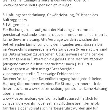
wenn keine Kündigung seitens des Kunden oder von
www.klosterneuburg-pension.at
vorliegt.
5. Haftungsbeschränkung, Gewährleistung, Pflichten des
Auftraggebers
5.1 Allgemeines
Für Buchungen, die aufgrund der Nutzung von
zimmer-
pension.at
zustande kommen, übernimmt
zimmer-pension.at
keine Gewährleistung. Alle Verträge werden zwischen der
betreffenden Einrichtung und dem Kunden geschlossen. Die
im Verzeichnis angegebenen Preisangaben (Preise ab ... €) sind
als Untergrenzen zu verstehen. Üblicherweise enthalten die
Preisangaben in Österreich die gesetzliche Mehrwertsteuer
(ausgenommen Kleinstunternehmer nach § 19 UStG).
Alle Angaben wurden mit größter Sorgfalt
zusammengestellt. Für etwaige Fehler bei der
Datenerfassung oder Datenübertragung kann jedoch keine
Haftung übernommen werden. Für Störungen innerhalb des
Internets kann
www.klosterneuburg-pension.at
keine Haftung
übernehmen.
www.klosterneuburg-pension.at
haftet ausschließlich für
Schäden, die von ihm oder seinen Erfüllungsgehilfen grob
fahrlässig oder vorsätzlich herbeigeführt wurden und für