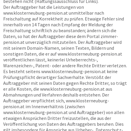
bestehen nicht (Haftungssausschluss für Links).
Der Auftraggeber hat die Leistungen von
www.klosterneuburg-pension.at
unmittelbar nach
Freischaltung auf Korrektheit zu prüfen. Etwaige Fehler sind
innerhalb von 14 Tagen nach Empfang der Meldung der
Freischaltung schriftlich zu beanstanden; ändern sich die
Daten, so hat der Auftraggeber diese dem Portal
zimmer-
pension.at
unverzüglich mitzuteilen. Der Auftraggeber wird
mit seinem Domain-Namen, seinen Texten, Bildern und
sonstigen Daten, die er auf
www.klosterneuburg-pension.at
veröffentlichen lässt, keinerlei Urheberrechts-,
Warenzeichen-, Patent- oder andere Rechte Dritter verletzen.
Es besteht seitens
www.klosterneuburg-pension.at
keine
Prüfungspflicht derartiger Sachverhalte. Verstößt der
Auftraggeber mit seinen Daten gegen Rechte Dritter, so trägt
er alle Kosten, die
www.klosterneuburg-pension.at
aus
Abmahnungen und Verfahren deshalb entstehen. Der
Auftraggeber verpflichtet sich,
www.klosterneuburg-
pension.at
im Innenverhältnis (zwischen
www.klosterneuburg-pension.at
und Auftraggeber) von allen
etwaigen Ansprüchen Dritter freizustellen, die aus der
Veröffentlichung von Daten des Auftraggebers beruhen. Dies
gilt insbesondere für Ansprüche aus Urheber-, Datenschutz-