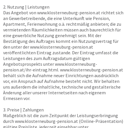
2. Nutzung | Leistungen
Das Angebot von
www.klosterneuburg-pension.at
richtet sich
an Gewerbetreibende, die eine Unterkunft wie Pension,
Apartment, Ferienwohnung o.ä. rechtmäßig anbieten; die zu
vermietenden Räumlichkeiten müssen auch baurechtlich für
eine gewerbliche Nutzung genehmigt sein. Mit der
Bestätigung des Auftrages kommt ein Nutzungsvertrag für
den unter der
www.klosterneuburg-pension.at
veröffentlichten Eintrag zustande. Der Eintrag umfasst die
Leistungen des zum Auftragsdatum gültigen
Angebotsprospekts unter
www.klosterneuburg-
pension.at
/ihr-eintrag.html.
www.klosterneuburg-pension.at
behält sich die Aufnahme neuer Einrichtungen ausdrücklich
vor, ein Anspruch auf Aufnahme besteht nicht. Wir behalten
uns außerdem die inhaltliche, technische und gestalterische
Änderung aller unserer Internetseiten nach eigenem
Ermessen vor.
3. Preise | Zahlungen
Maßgeblich ist die zum Zeitpunkt der Leistungserbringung
durch
www.klosterneuburg-pension.at
(Online-Präsentation)
gültige Preisliste, jederzeit einsehbar unter