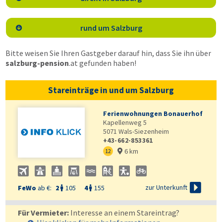
rund um Salzburg

Bitte weisen Sie Ihren Gastgeber darauf hin, dass Sie ihn über
salzburg-pension
.at
gefunden haben!
Stareinträge in und um Salzburg
Ferienwohnungen Bonauerhof
Kapellenweg 5
5071
Wals-Siezenheim
+43-662-853361
6 km
12


zur Unterkunft
FeWo
ab €:
2
105
4
155


Für Vermieter:
Interesse an einem Stareintrag?