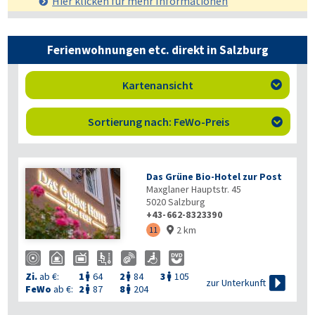
Hier klicken für mehr
Informationen
Ferienwohnungen etc. direkt in Salzburg
Kartenansicht

Sortierung nach: FeWo-Preis

Das Grüne Bio-Hotel zur Post
Maxglaner Hauptstr. 45
5020
Salzburg
+43-662-8323390
2 km
11

Zi.
ab €:
1
64
2
84
3
105




zur Unterkunft
FeWo
ab €:
2
87
8
204

