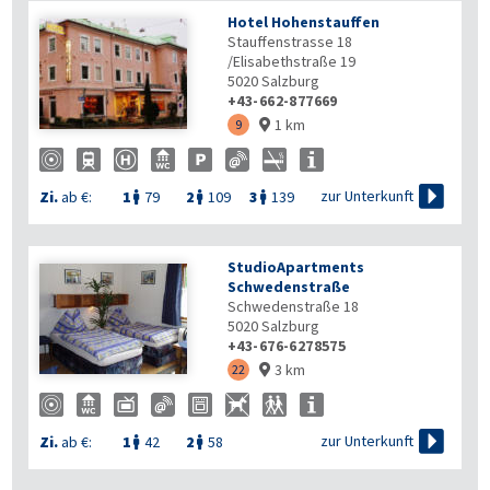
Hotel Hohenstauffen
Stauffenstrasse 18
/Elisabethstraße 19
5020
Salzburg
+43-662-877669
1 km
9


zur Unterkunft
Zi.
ab €:
1
79
2
109
3
139



StudioApartments
Schwedenstraße
Schwedenstraße 18
5020
Salzburg
+43-676-6278575
3 km
22


zur Unterkunft
Zi.
ab €:
1
42
2
58

