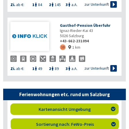

zur Unterkunft
Zi.
ab €:
1
84
2
145
3
a.A.



Gasthof-Pension Überfuhr
Ignaz-Rieder-Kai 43
5026
Salzburg
+43-662-231094
1 km
10


zur Unterkunft
Zi.
ab €:
1
49
2
89
3
a.A.



Ferienwohnungen etc. rund um Salzburg
Kartenansicht Umgebung

Sortierung nach: FeWo-Preis
