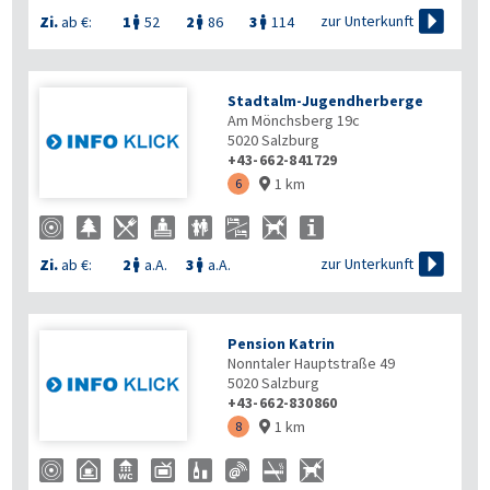

zur Unterkunft
Zi.
ab €:
1
52
2
86
3
114



Stadtalm-Jugendherberge
Am Mönchsberg 19c
5020
Salzburg
+43-662-841729
1 km
6


zur Unterkunft
Zi.
ab €:
2
a.A.
3
a.A.


Pension Katrin
Nonntaler Hauptstraße 49
5020
Salzburg
+43-662-830860
1 km
8
