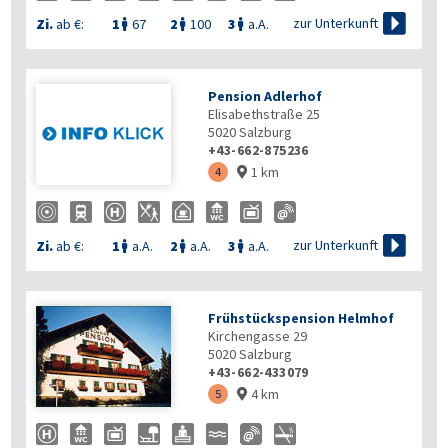

zur Unterkunft
Zi.
ab €:
1
67
2
100
3
a.A.



Pension Adlerhof
Elisabethstraße 25
5020
Salzburg
+43-662-875236
1 km
4


zur Unterkunft
Zi.
ab €:
1
a.A.
2
a.A.
3
a.A.



Frühstückspension Helmhof
Kirchengasse 29
5020
Salzburg
+43-662-433079
4 km
5
