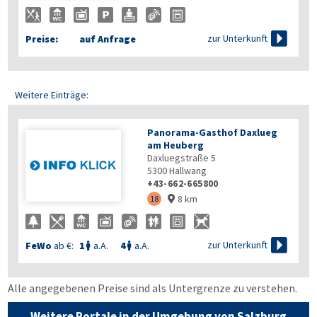

zur Unterkunft
Preise:
auf Anfrage
Weitere Einträge:
Panorama-Gasthof Daxlueg
am Heuberg
Daxluegstraße 5
5300
Hallwang
+43-662-665800
8 km
18


zur Unterkunft
FeWo
ab €:
1
a.A.
4
a.A.


Alle angegebenen Preise sind als Untergrenze zu verstehen.
Weitere Portale in der Umgebung von Salzburg