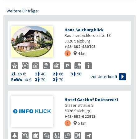
Weitere Einträge:
Haus Salzburgblick
Rauchenbichlerstraße 18
5020
Salzburg
+43-662-450703
4 km
7

Zi.
ab €:
1
40
2
66
3
90




zur Unterkunft
FeWo
ab €:
2
70
2
70


Hotel Gasthof Doktorwirt
Glaser Straße 9
5026
Salzburg
+43-662-622973
5 km
1
