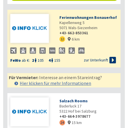
Ferienwohnungen Bonauerhof
Kapellenweg 5
5071
Wals-Siezenheim
+43-662-853361
6 km
12


zur Unterkunft
FeWo
ab €:
2
105
4
155


Für Vermieter:
Interesse an einem Stareintrag?
Hier klicken für mehr
Informationen
Salzach Rooms
Baderluck 17
5322
Hof bei Salzburg
+43-664-3978677
15 km
24
