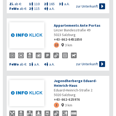
Zi.
ab €:
1
110
2
165
3
a.A.




zur Unterkunft
FeWo
ab €:
2
115
4
a.A.


Appartements Ante Portas
Linzer Bundesstraße 49
5023
Salzburg
+43-662-6451850
3 km
13


zur Unterkunft
FeWo
ab €:
1
a.A.
4
a.A.


Jugendherberge Eduard-
Heinrich-Haus
Eduard-Heinrich-Straße 2
5020
Salzburg
+43-662-625976
3 km
3
