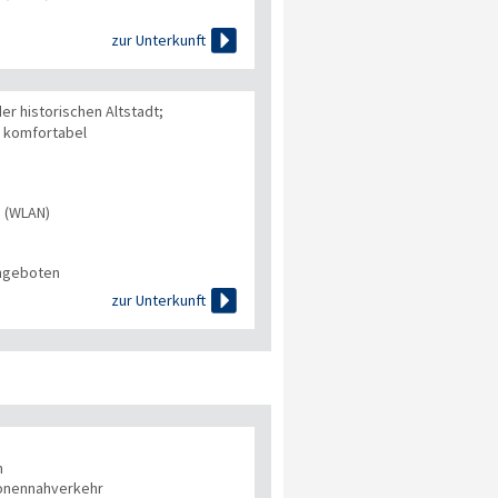

zur Unterkunft
r historischen Altstadt;
r komfortabel
s (WLAN)
angeboten

zur Unterkunft
n
onennahverkehr