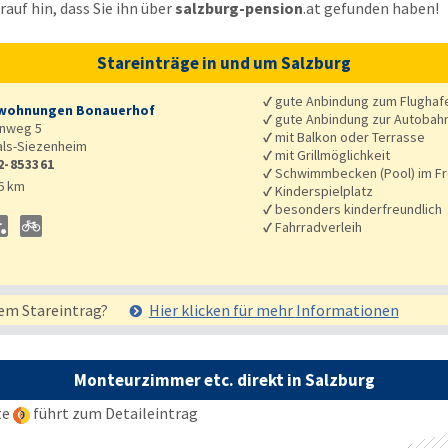
auf hin, dass Sie ihn über
salzburg-pension
.at
gefunden haben!
Stareinträge in und um Salzburg
✓
gute Anbindung zum Flughaf
wohnungen Bonauerhof
✓
gute Anbindung zur Autobah
enweg 5
✓
mit Balkon oder Terrasse
ls-Siezenheim
✓
mit Grillmöglichkeit
2-853361
✓
Schwimmbecken (Pool) im Fr
6 km
✓
Kinderspielplatz
✓
besonders kinderfreundlich
✓
Fahrradverleih
em Stareintrag?
Hier klicken für mehr
Informationen
Monteurzimmer etc. direkt in Salzburg
te
führt zum Detaileintrag