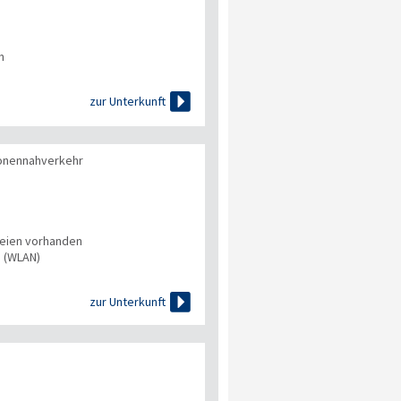
n

zur Unterkunft
onennahverkehr
eien vorhanden
s (WLAN)

zur Unterkunft