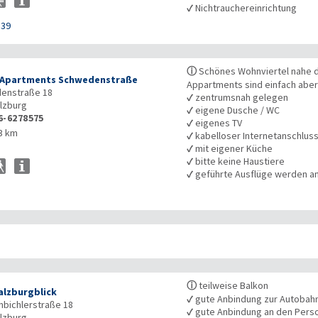
✓
Nichtrauchereinrichtung
139
ⓘ
Schönes Wohnviertel nahe de
Apartments Schwedenstraße
Appartments sind einfach abe
enstraße 18
✓
zentrumsnah gelegen
lzburg
✓
eigene Dusche / WC
6-6278575
✓
eigenes TV
3 km
✓
kabelloser Internetanschlus
✓
mit eigener Küche
✓
bitte keine Haustiere
✓
geführte Ausflüge werden 
ⓘ
teilweise Balkon
alzburgblick
✓
gute Anbindung zur Autobah
bichlerstraße 18
✓
gute Anbindung an den Pers
lzburg