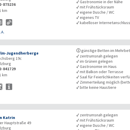
✓
Gastronomie in der Nähe
2-875236
✓
mit Frühstücksraum
1 km
✓
eigene Dusche / WC
✓
eigenes TV
✓
kabelloser Internetanschlus
.A.
ⓘ
günstige Betten im Mehrbe
alm-Jugendherberge
✓
zentrumsnah gelegen
chsberg 19c
✓
im Grünen gelegen
lzburg
✓
Gastronomie im Haus
2-841729
✓
mit Balkon oder Terrasse
1 km
✓
Saal für Feierlichkeiten verf
✓
Zimmerteilung möglich (bet
✓
bitte keine Haustiere
✓
zentrumsnah gelegen
n Katrin
✓
mit Frühstücksraum
er Hauptstraße 49
✓
eigene Dusche / WC
lzburg