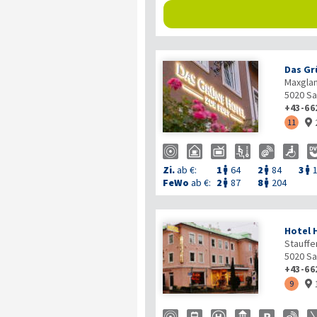
Das Gr
Maxglan
5020
Sa
+43-66
11

Zi.
ab €:
1
64
2
84
3



FeWo
ab €:
2
87
8
204


Hotel 
Stauffe
5020
Sa
+43-66
9
