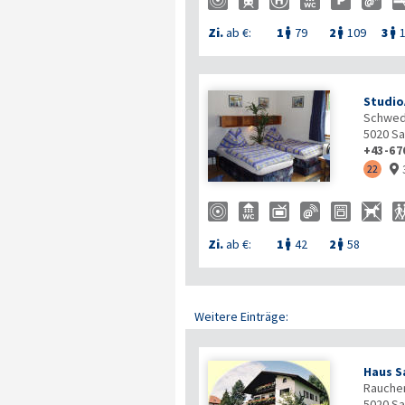
Zi.
ab €:
1
79
2
109
3



Studio
Schwed
5020
Sa
+43-67
22

Zi.
ab €:
1
42
2
58


Weitere Einträge:
Haus S
Rauchen
5020
Sa