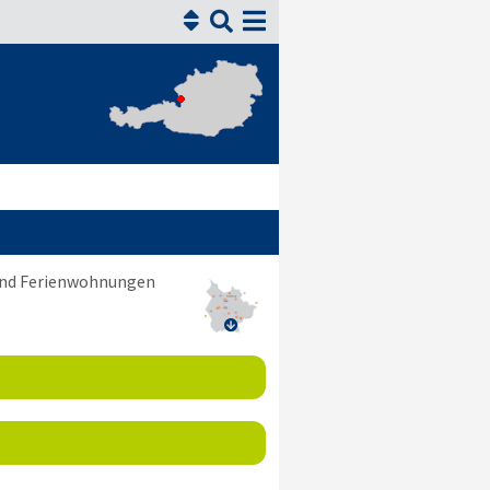


 und Ferienwohnungen
