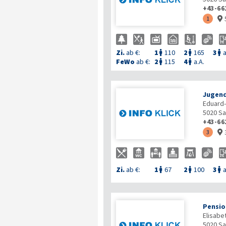
+43-66
1

Zi.
ab €:
1
110
2
165
3
a



FeWo
ab €:
2
115
4
a.A.


Jugend
Eduard-
5020
Sa
+43-66
3

Zi.
ab €:
1
67
2
100
3
a



Pensio
Elisabe
5020
Sa