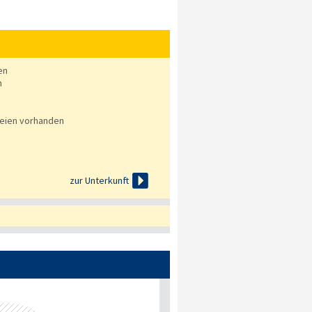
en
n
eien vorhanden

zur Unterkunft