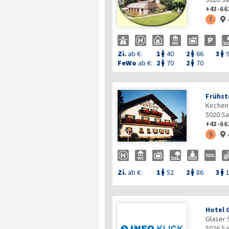
+43-66
7

Zi.
ab €:
1
40
2
66
3



FeWo
ab €:
2
70
2
70


Frühst
Kirchen
5020
Sa
+43-66
5

Zi.
ab €:
1
52
2
86
3



Hotel 
Glaser 
5026
Sa