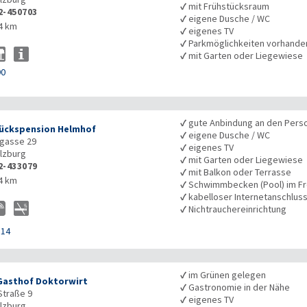
✓
mit Frühstücksraum
2-450703
✓
eigene Dusche / WC
4 km
✓
eigenes TV
✓
Parkmöglichkeiten vorhande
✓
mit Garten oder Liegewiese
90
✓
gute Anbindung an den Pers
ückspension Helmhof
✓
eigene Dusche / WC
gasse 29
✓
eigenes TV
lzburg
✓
mit Garten oder Liegewiese
2-433079
✓
mit Balkon oder Terrasse
4 km
✓
Schwimmbecken (Pool) im Fr
✓
kabelloser Internetanschlus
✓
Nichtrauchereinrichtung
114
✓
im Grünen gelegen
Gasthof Doktorwirt
✓
Gastronomie in der Nähe
Straße 9
✓
eigenes TV
lzburg