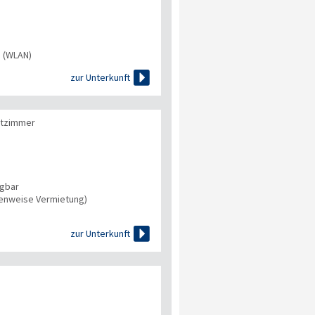
s (WLAN)

zur Unterkunft
ttzimmer
ügbar
tenweise Vermietung)

zur Unterkunft