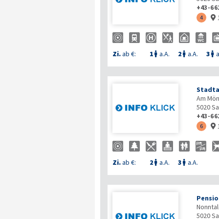
+43-66
4

Zi.
ab €:
1
a.A.
2
a.A.
3
a



Stadt
Am Mön
5020
Sa
+43-66
6

Zi.
ab €:
2
a.A.
3
a.A.


Pensio
Nonntal
5020
Sa