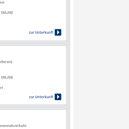
aus
s (WLAN)

zur Unterkunft
nderen)
s (WLAN)
et

zur Unterkunft
onennahverkehr