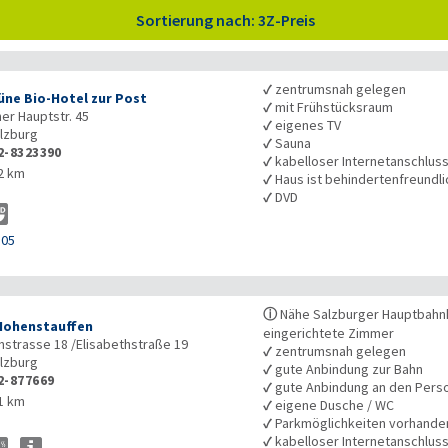
Sortierung nach: 3Z-Preis
✓
zentrumsnah gelegen
üne Bio-Hotel zur Post
✓
mit Frühstücksraum
er Hauptstr. 45
✓
eigenes TV
lzburg
✓
Sauna
2-8323390
✓
kabelloser Internetanschlus
2 km
✓
Haus ist behindertenfreundli
✓
DVD
105
ⓘ
Nähe Salzburger Hauptbahnh
Hohenstauffen
eingerichtete Zimmer
nstrasse 18 /Elisabethstraße 19
✓
zentrumsnah gelegen
lzburg
✓
gute Anbindung zur Bahn
2-877669
✓
gute Anbindung an den Pers
1 km
✓
eigene Dusche / WC
✓
Parkmöglichkeiten vorhande
✓
kabelloser Internetanschlus