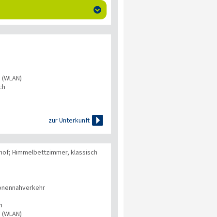

s (WLAN)
ch

zur Unterkunft
of; Himmelbettzimmer, klassisch
onennahverkehr
n
s (WLAN)