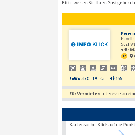
Bitte weisen Sie Ihren Gastgeber dar
Ferien
Kapell
5071
Wa
+43-66
12

FeWo
ab €:
2
105
4
155


Für Vermieter:
Interesse an ein
Kartensuche: Klick auf die Punk