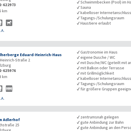
✓
Schwimmbecken (Pool) im H
2-622973
✓
Sauna
5 km
✓
kabelloser Internetanschlus
✓
Tagungs-/Schulungsraum
✓
Haustiere erlaubt
.A.
✓
Gastronomie im Haus
herberge Eduard-Heinrich-Haus
✓
eigene Dusche / WC
Heinrich-Straße 2
✓
mit Dusche/WC (geteilt mit a
lzburg
✓
mit Balkon oder Terrasse
2-625976
✓
mit Grillmöglichkeit
3 km
✓
kabelloser Internetanschlus
✓
Tagungs-/Schulungsraum
✓
für größere Gruppen geeign
.A.
✓
zentrumsnah gelegen
n Adlerhof
✓
gute Anbindung zur Bahn
thstraße 25
✓
gute Anbindung an den Pers
lzburg