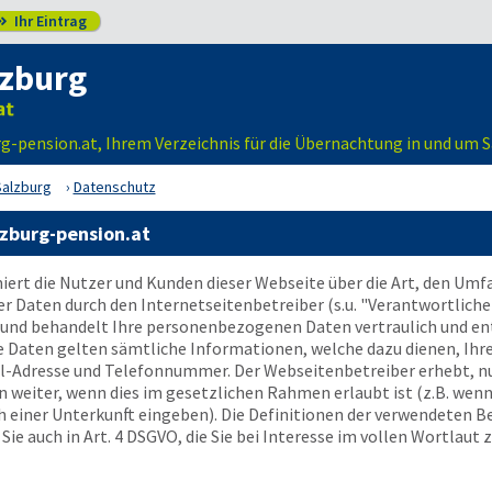
Ihr Eintrag

lzburg
-pension.at, Ihrem Verzeichnis für die Übernachtung in und um 
Salzburg
Datenschutz
zburg-pension.at
ert die Nutzer und Kunden dieser Webseite über die Art, den Um
aten durch den Internetseitenbetreiber (s.u. "Verantwortlicher
und behandelt Ihre personenbezogenen Daten vertraulich und en
e Daten gelten sämtliche Informationen, welche dazu dienen, Ihr
il-Adresse und Telefonnummer. Der Webseitenbetreiber erhebt, nu
eiter, wenn dies im gesetzlichen Rahmen erlaubt ist (z.B. wenn 
 einer Unterkunft eingeben). Die Definitionen der verwendeten B
ie auch in Art. 4 DSGVO, die Sie bei Interesse im vollen Wortlaut 