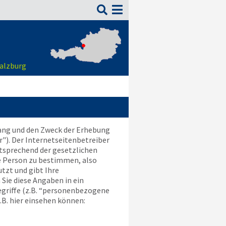

Salzburg
fang und den Zweck der Erhebung
"). Der Internetseitenbetreiber
tsprechend der gesetzlichen
e Person zu bestimmen, also
tzt und gibt Ihre
Sie diese Angaben in ein
egriffe (z.B. “personenbezogene
z.B. hier einsehen können: