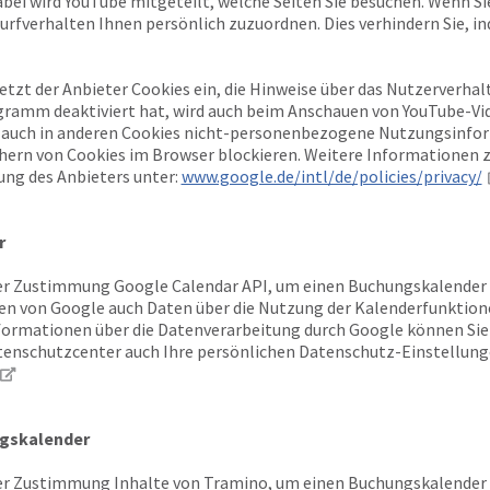
abei wird YouTube mitgeteilt, welche Seiten Sie besuchen. Wenn S
urfverhalten Ihnen persönlich zuzuordnen. Dies verhindern Sie, in
setzt der Anbieter Cookies ein, die Hinweise über das Nutzerverh
gramm deaktiviert hat, wird auch beim Anschauen von YouTube-Vi
 auch in anderen Cookies nicht-personenbezogene Nutzungsinfor
chern von Cookies im Browser blockieren. Weitere Informationen
ung des Anbieters unter:
www.google.de/intl/de/policies/privacy/
r
r Zustimmung Google Calendar API, um einen Buchungskalender vi
n von Google auch Daten über die Nutzung der Kalenderfunktion
nformationen über die Datenverarbeitung durch Google können S
enschutzcenter auch Ihre persönlichen Datenschutz-Einstellung
gskalender
r Zustimmung Inhalte von Tramino, um einen Buchungskalender vi