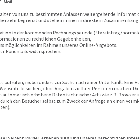
E-Mail
halten von uns zu bestimmten Anlässen weitergehende Informatio
 her sehr begrenzt und stehen immer in direktem Zusammenhang 
tation in der kommenden Rechnungsperiode (Stareintrag/normale
formationen zu rechtlichen Gegebenheiten,
ionsmöglichkeiten im Rahmen unseres Online-Angebots.
er Rundmails widersprechen.
te aufrufen, insbesondere zur Suche nach einer Unterkunft. Eine Re
re Webseite besuchen, ohne Angaben zu Ihrer Person zu machen. Di
n automatisch erhobene Daten technischer Art (wie z.B. Browser 
e durch den Besucher selbst zum Zweck der Anfrage an einen Verm
ten).
er Seitenprovider, erheben aufgrund unseres berechtigten Interesses