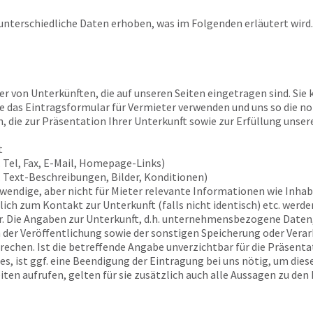
nterschiedliche Daten erhoben, was im Folgenden erläutert wird.
r von Unterkünften, die auf unseren Seiten eingetragen sind. Sie
Sie das Eintragsformular für Vermieter verwenden und uns so die n
, die zur Präsentation Ihrer Unterkunft sowie zur Erfüllung unser
t
 Tel, Fax, E-Mail, Homepage-Links)
. Text-Beschreibungen, Bilder, Konditionen)
twendige, aber nicht für Mieter relevante Informationen wie Inh
ch zum Kontakt zur Unterkunft (falls nicht identisch) etc. werden
. Die Angaben zur Unterkunft, d.h. unternehmensbezogene Daten,
 der Veröffentlichung sowie der sonstigen Speicherung oder Verarb
chen. Ist die betreffende Angabe unverzichtbar für die Präsenta
ges, ist ggf. eine Beendigung der Eintragung bei uns nötig, um di
ten aufrufen, gelten für sie zusätzlich auch alle Aussagen zu den 