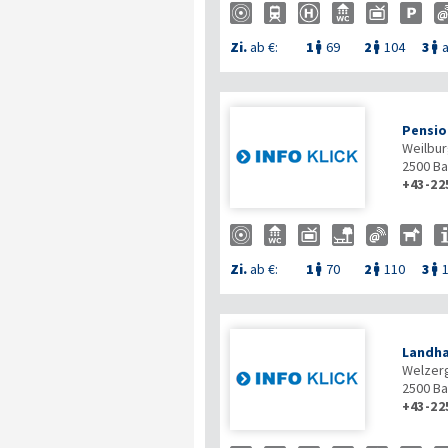
Zi.
ab €:
1
69
2
104
3
a



Pensio
Weilbur
2500
Ba
+43-22
Zi.
ab €:
1
70
2
110
3



Landha
Welzer
2500
Ba
+43-22