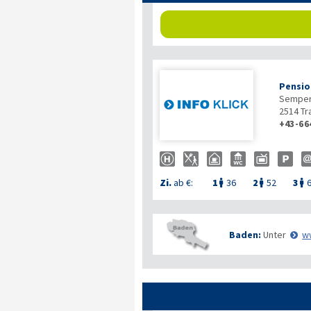
Pensio
Semperi
2514
Tr
+43-66
Zi.
ab €:
1
36
2
52
3



Baden:
Unter
w