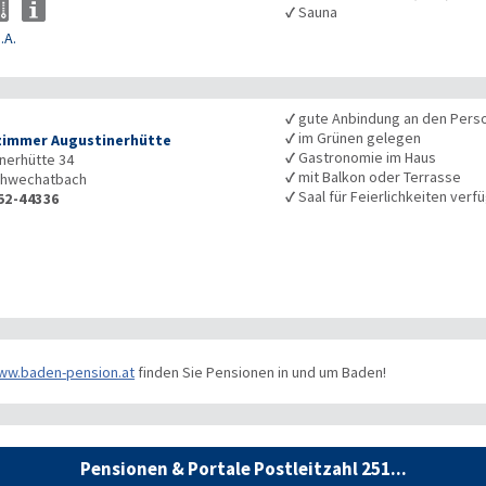
✓
Sauna
.A.
✓
gute Anbindung an den Pers
✓
im Grünen gelegen
zimmer Augustinerhütte
✓
Gastronomie im Haus
nerhütte 34
✓
mit Balkon oder Terrasse
hwechatbach
✓
Saal für Feierlichkeiten verf
52-44336
ww.baden-pension.at
finden Sie Pensionen in und um Baden!
Pensionen & Portale Postleitzahl 251...