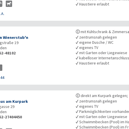
✓
Haustiere erlaubt
.A.
ⓘ
mit Kühlschrank & Zimmers
✓
zentrumsnah gelegen
n Wienerstub'n
✓
eigene Dusche / WC
gstraße 19
✓
eigenes TV
den
✓
mit Garten oder Liegewiese
52-48102
✓
kabelloser Internetanschlus
✓
Haustiere erlaubt
144
ⓘ
direkt am Kurpark gelegen; z
✓
zentrumsnah gelegen
us am Kurpark
✓
eigenes TV
gasse 29
✓
Parkmöglichkeiten vorhande
den
✓
mit Garten oder Liegewiese
52-27404450
✓
Schwimmbecken (Pool) im H
✓
Schwimmbecken (Pool) im Fr