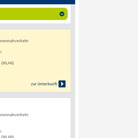

onennahverkehr
n
s (WLAN)

zur Unterkunft
onennahverkehr
n
s (WLAN)