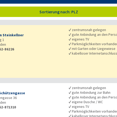
Sortierung nach: PLZ
✓
zentrumsnah gelegen
✓
gute Anbindung an den Pers
n Steinkellner
✓
eigenes TV
g 1
✓
Parkmöglichkeiten vorhande
den
✓
mit Garten oder Liegewiese
52-86226
✓
kabelloser Internetanschlus
✓
zentrumsnah gelegen
✓
gute Anbindung zur Bahn
Schützengasse
✓
gute Anbindung an den Pers
engasse 36
✓
eigene Dusche / WC
den
✓
eigenes TV
52-871310
✓
Parkmöglichkeiten vorhande
✓
kabelloser Internetanschlus