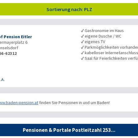
Sortierung nach: PLZ
✓
Gastronomie im Haus
✓
eigene Dusche / WC
f Pension Eitler
✓
eigenes TV
ermayerplatz 6
✓
Parkmöglichkeiten vorhande
nselsdorf
✓
kabelloser Internetanschlus
56-62312
✓
Saal für Feierlichkeiten verf
.A.
ww.baden-pension.at
finden Sie Pensionen in und um Baden!
Pensionen & Portale Postleitzahl 253...