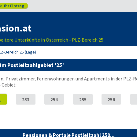
Ihr Eintrag

sion.at
itere Unterkünfte in Österreich - PLZ-Bereich 25
LZ-Bereich 25 (Lage)
im Postleitzahlgebiet '25'
nen, Privatzimmer, Ferienwohnungen und Apartments in der PLZ-Reg
-Gebiet:
2
253
254
255
256
Pensionen & Portale Postleitzahl 250...