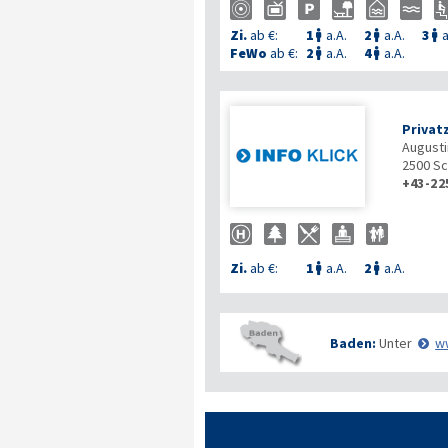
Zi.
ab €:
1
a.A.
2
a.A.
3
a



FeWo
ab €:
2
a.A.
4
a.A.


Privat
Augusti
2500
Sc
+43-22
Zi.
ab €:
1
a.A.
2
a.A.


Baden:
Unter
w