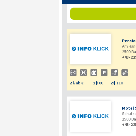
Pensio
Am Han
2500
Ba
+43-22
Zi.
ab €:
1
60
2
110


Motel 
Schütz
2500
Ba
+43-22