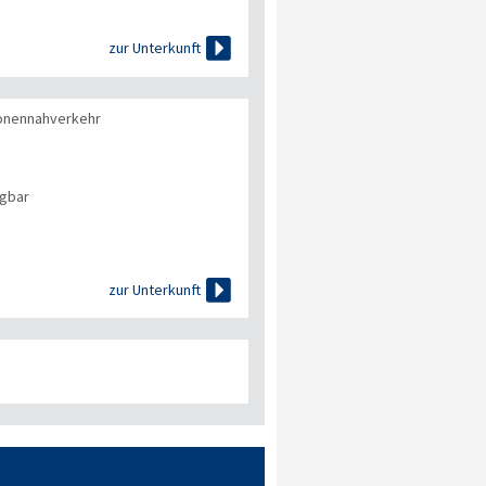

zur Unterkunft
onennahverkehr
ügbar

zur Unterkunft