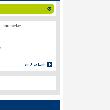

onennahverkehr
n

zur Unterkunft