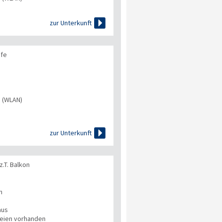

zur Unterkunft
afe
s (WLAN)

zur Unterkunft
.T. Balkon
n
aus
eien vorhanden