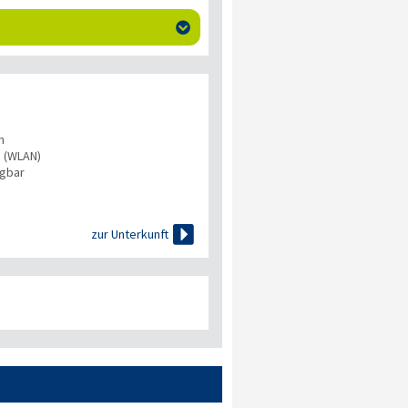

n
s (WLAN)
ügbar

zur Unterkunft