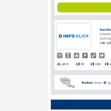
Gastho
Schenk
2525
Gü
+43-22
Zi.
ab €:
1
65
2
104
3
a



Baden:
Unter
w