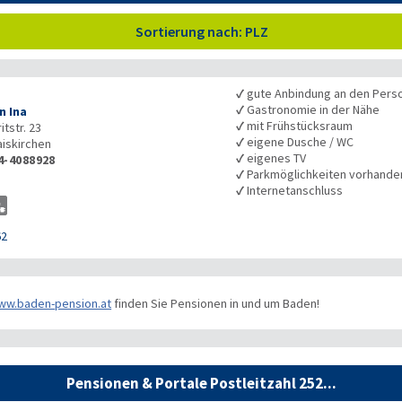
Sortierung nach: PLZ
✓
gute Anbindung an den Pers
✓
Gastronomie in der Nähe
n Ina
✓
mit Frühstücksraum
tstr. 23
✓
eigene Dusche / WC
aiskirchen
✓
eigenes TV
4-4088928
✓
Parkmöglichkeiten vorhande
✓
Internetanschluss
62
ww.baden-pension.at
finden Sie Pensionen in und um Baden!
Pensionen & Portale Postleitzahl 252...