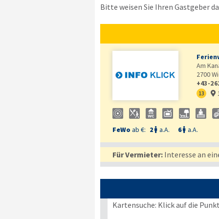
Bitte weisen Sie Ihren Gastgeber dar
Ferien
Am Kana
2700
Wi
+43-26
13

FeWo
ab €:
2
a.A.
6
a.A.


Für Vermieter:
Interesse an ein
Kartensuche: Klick auf die Punk