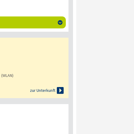

s (WLAN)

zur Unterkunft