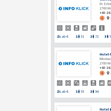
Dr. Eck
2700
Wi
+43-26
1

Zi.
ab €:
1
51
2
72
3



Hotel-
Nikolau
2700
Wi
+43-26
4

Zi.
ab €:
1
55
2
94


Hotel 