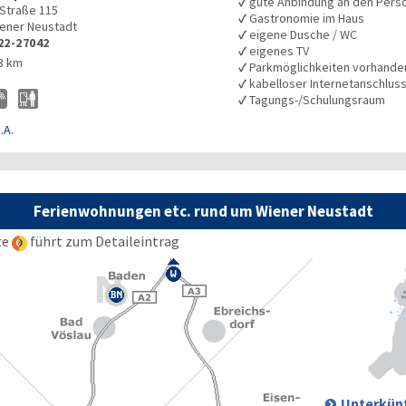
✓
gute Anbindung an den Pers
Straße 115
✓
Gastronomie im Haus
ener Neustadt
✓
eigene Dusche / WC
22-27042
✓
eigenes TV
3 km
✓
Parkmöglichkeiten vorhande
✓
kabelloser Internetanschlus
✓
Tagungs-/Schulungsraum
.A.
Ferienwohnungen etc. rund um Wiener Neustadt
te
führt zum Detaileintrag
Unterkünf