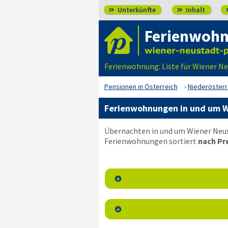
Unterkünfte
Inhalt


Ferienwohn
Ferienwohnung: Liste für Wiener Ne
Pensionen in Österreich
Niederösterr
Ferienwohnungen in und um W
Übernachten in und um Wiener Neust
Ferienwohnungen sortiert
nach Pr

