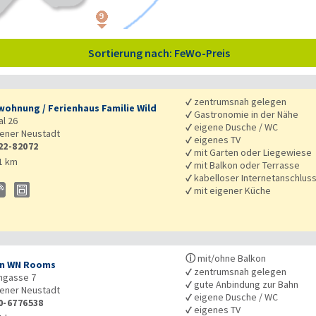
Sortierung nach: FeWo-Preis
✓
zentrumsnah gelegen
wohnung / Ferienhaus Familie Wild
✓
Gastronomie in der Nähe
l 26
✓
eigene Dusche / WC
ener Neustadt
✓
eigenes TV
22-82072
✓
mit Garten oder Liegewiese
1 km
✓
mit Balkon oder Terrasse
✓
kabelloser Internetanschlus
✓
mit eigener Küche
ⓘ
mit/ohne Balkon
on WN Rooms
✓
zentrumsnah gelegen
ngasse 7
✓
gute Anbindung zur Bahn
ener Neustadt
✓
eigene Dusche / WC
0-6776538
✓
eigenes TV