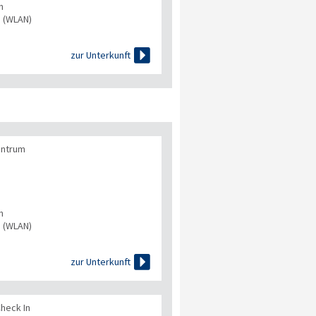
n
s (WLAN)

zur Unterkunft
entrum
n
s (WLAN)

zur Unterkunft
Check In