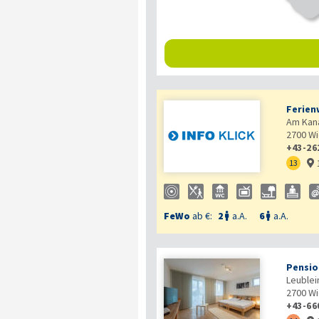
Ferien
Am Kana
2700
Wi
+43-26
13

FeWo
ab €:
2
a.A.
6
a.A.


Pensi
Leublei
2700
Wi
+43-66