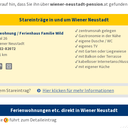
auf hin, dass Sie ihn über
wiener-neustadt-pension
.at
gefunden
Stareinträge in und um Wiener Neustadt
✓
zentrumsnah gelegen
wohnung / Ferienhaus Familie Wild
✓
Gastronomie in der Nähe
l 26
✓
eigene Dusche / WC
ener Neustadt
✓
eigenes TV
22-82072
✓
mit Garten oder Liegewiese
1 km
✓
mit Balkon oder Terrasse
✓
kabelloser Internetanschlus
✓
mit eigener Küche
em Stareintrag?
Hier klicken für mehr
Informationen
Ferienwohnungen etc. direkt in Wiener Neustadt
te
führt zum Detaileintrag