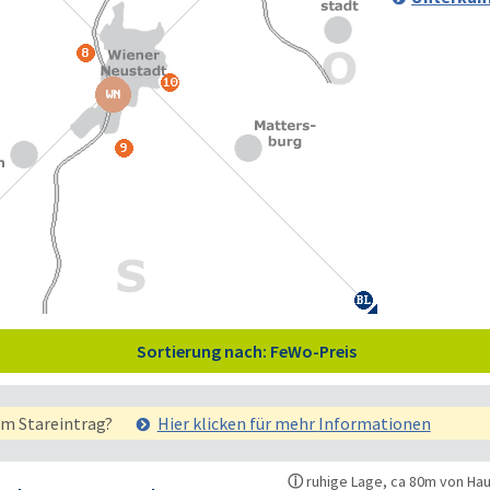
Sortierung nach: FeWo-Preis
em Stareintrag?
Hier klicken für mehr
Informationen
ⓘ
ruhige Lage, ca 80m von Ha