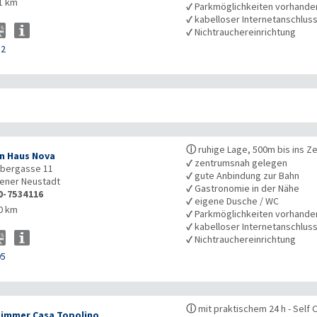
1 km
✓
Parkmöglichkeiten vorhande
✓
kabelloser Internetanschlus
✓
Nichtrauchereinrichtung
82
ⓘ
ruhige Lage, 500m bis ins Z
n Haus Nova
✓
zentrumsnah gelegen
bergasse 11
✓
gute Anbindung zur Bahn
ener Neustadt
✓
Gastronomie in der Nähe
0-7534116
✓
eigene Dusche / WC
0 km
✓
Parkmöglichkeiten vorhande
✓
kabelloser Internetanschlus
✓
Nichtrauchereinrichtung
95
ⓘ
mit praktischem 24 h - Self 
immer Casa Topolino