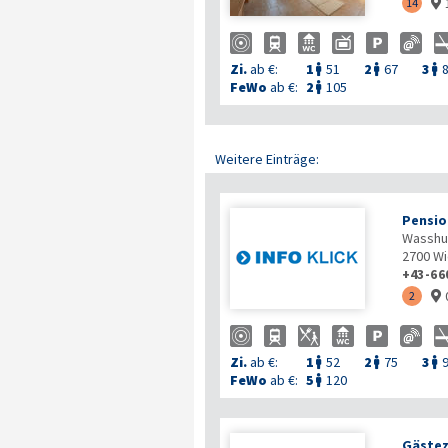
14

Zi.
ab €:
1
51
2
67
3



FeWo
ab €:
2
105

Weitere Einträge:
Pensio
Wasshu
2700
Wi
+43-66
2

Zi.
ab €:
1
52
2
75
3



FeWo
ab €:
5
120

Gästez