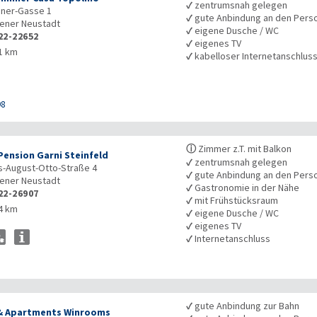
✓
zentrumsnah gelegen
ener-Gasse 1
✓
gute Anbindung an den Pers
ener Neustadt
✓
eigene Dusche / WC
22-22652
✓
eigenes TV
1 km
✓
kabelloser Internetanschlus
98
ⓘ
Zimmer z.T. mit Balkon
Pension Garni Steinfeld
✓
zentrumsnah gelegen
s-August-Otto-Straße 4
✓
gute Anbindung an den Pers
ener Neustadt
✓
Gastronomie in der Nähe
22-26907
✓
mit Frühstücksraum
4 km
✓
eigene Dusche / WC
✓
eigenes TV
✓
Internetanschluss
✓
gute Anbindung zur Bahn
& Apartments Winrooms