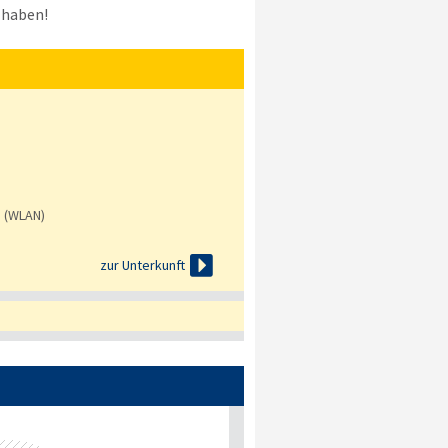
 haben!
s (WLAN)

zur Unterkunft