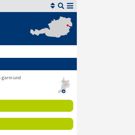


 garni und
