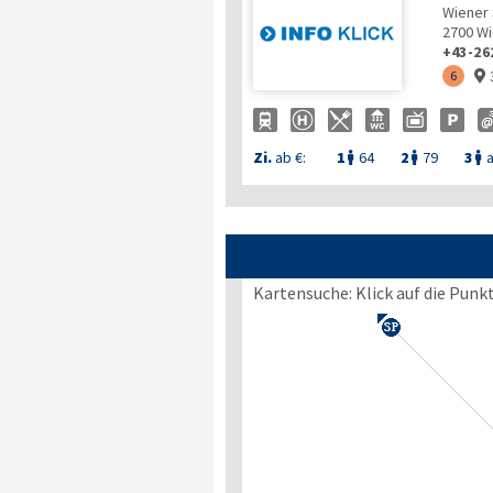
Wiener 
2700
Wi
+43-26
6

Zi.
ab €:
1
64
2
79
3
a



Kartensuche: Klick auf die Punk