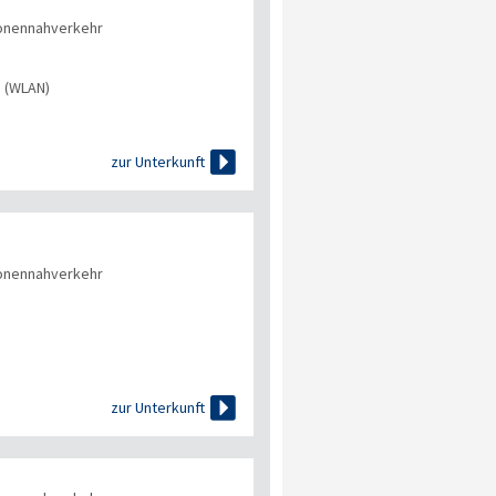
onennahverkehr
s (WLAN)

zur Unterkunft
onennahverkehr

zur Unterkunft