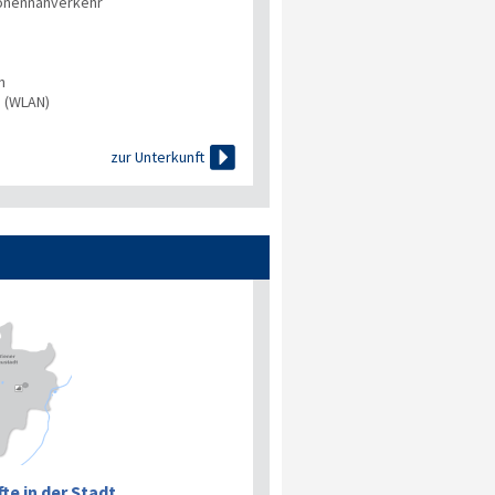
onennahverkehr
n
s (WLAN)

zur Unterkunft
te in der Stadt