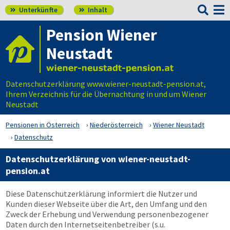

Unterkünfte
Inhalt


Pension Wiener
Neustadt
Datenschutzerklärung www.wiener-neustadt-pension.at,
Ihrem Verzeichnis für die Übernachtung in und um Wiener
Neustadt
Pensionen in Österreich
Niederösterreich
Wiener Neustadt
Datenschutz
Datenschutzerklärung von wiener-neustadt-
pension.at
Diese Datenschutzerklärung informiert die Nutzer und
Kunden dieser Webseite über die Art, den Umfang und den
Zweck der Erhebung und Verwendung personenbezogener
Daten durch den Internetseitenbetreiber (s.u.