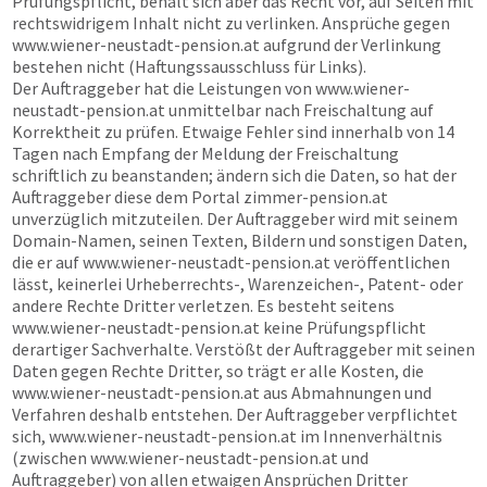
Prüfungspflicht, behält sich aber das Recht vor, auf Seiten mit
rechtswidrigem Inhalt nicht zu verlinken. Ansprüche gegen
www.wiener-neustadt-pension.at
aufgrund der Verlinkung
bestehen nicht (Haftungssausschluss für Links).
Der Auftraggeber hat die Leistungen von
www.wiener-
neustadt-pension.at
unmittelbar nach Freischaltung auf
Korrektheit zu prüfen. Etwaige Fehler sind innerhalb von 14
Tagen nach Empfang der Meldung der Freischaltung
schriftlich zu beanstanden; ändern sich die Daten, so hat der
Auftraggeber diese dem Portal
zimmer-pension.at
unverzüglich mitzuteilen. Der Auftraggeber wird mit seinem
Domain-Namen, seinen Texten, Bildern und sonstigen Daten,
die er auf
www.wiener-neustadt-pension.at
veröffentlichen
lässt, keinerlei Urheberrechts-, Warenzeichen-, Patent- oder
andere Rechte Dritter verletzen. Es besteht seitens
www.wiener-neustadt-pension.at
keine Prüfungspflicht
derartiger Sachverhalte. Verstößt der Auftraggeber mit seinen
Daten gegen Rechte Dritter, so trägt er alle Kosten, die
www.wiener-neustadt-pension.at
aus Abmahnungen und
Verfahren deshalb entstehen. Der Auftraggeber verpflichtet
sich,
www.wiener-neustadt-pension.at
im Innenverhältnis
(zwischen
www.wiener-neustadt-pension.at
und
Auftraggeber) von allen etwaigen Ansprüchen Dritter