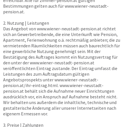
erreichbar. Alle für
zimmer-pension.at
gültigen
Bestimmungen gelten auch für
www.wiener-neustadt-
pension.at
.
2. Nutzung | Leistungen
Das Angebot von
www.wiener-neustadt-pension.at
richtet
sich an Gewerbetreibende, die eine Unterkunft wie Pension,
Apartment, Ferienwohnung o.ä. rechtmäßig anbieten; die zu
vermietenden Räumlichkeiten müssen auch baurechtlich für
eine gewerbliche Nutzung genehmigt sein. Mit der
Bestätigung des Auftrages kommt ein Nutzungsvertrag für
den unter der
www.wiener-neustadt-pension.at
veröffentlichten Eintrag zustande. Der Eintrag umfasst die
Leistungen des zum Auftragsdatum gültigen
Angebotsprospekts unter
www.wiener-neustadt-
pension.at
/ihr-eintrag.html.
www.wiener-neustadt-
pension.at
behält sich die Aufnahme neuer Einrichtungen
ausdrücklich vor, ein Anspruch auf Aufnahme besteht nicht.
Wir behalten uns außerdem die inhaltliche, technische und
gestalterische Änderung aller unserer Internetseiten nach
eigenem Ermessen vor.
3. Preise | Zahlungen