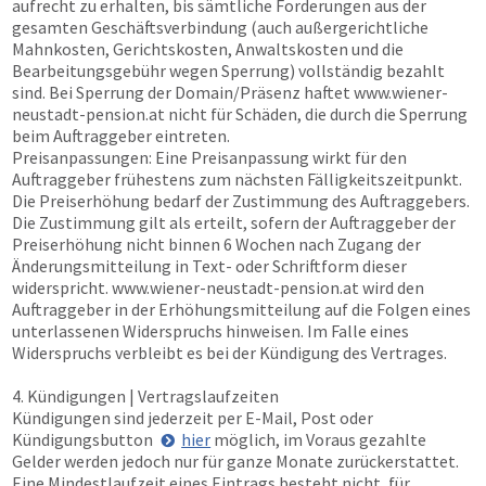
aufrecht zu erhalten, bis sämtliche Forderungen aus der
gesamten Geschäftsverbindung (auch außergerichtliche
Mahnkosten, Gerichtskosten, Anwaltskosten und die
Bearbeitungsgebühr wegen Sperrung) vollständig bezahlt
sind. Bei Sperrung der Domain/Präsenz haftet
www.wiener-
neustadt-pension.at
nicht für Schäden, die durch die Sperrung
beim Auftraggeber eintreten.
Preisanpassungen: Eine Preisanpassung wirkt für den
Auftraggeber frühestens zum nächsten Fälligkeitszeitpunkt.
Die Preiserhöhung bedarf der Zustimmung des Auftraggebers.
Die Zustimmung gilt als erteilt, sofern der Auftraggeber der
Preiserhöhung nicht binnen 6 Wochen nach Zugang der
Änderungsmitteilung in Text- oder Schriftform dieser
widerspricht.
www.wiener-neustadt-pension.at
wird den
Auftraggeber in der Erhöhungsmitteilung auf die Folgen eines
unterlassenen Widerspruchs hinweisen. Im Falle eines
Widerspruchs verbleibt es bei der Kündigung des Vertrages.
4. Kündigungen | Vertragslaufzeiten
Kündigungen sind jederzeit per E-Mail, Post oder
Kündigungsbutton
hier
möglich, im Voraus gezahlte
Gelder werden jedoch nur für ganze Monate zurückerstattet.
Eine Mindestlaufzeit eines Eintrags besteht nicht, für