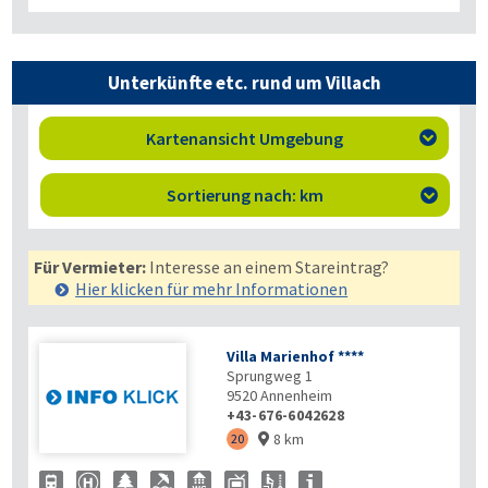
Unterkünfte etc. rund um Villach
Kartenansicht Umgebung

Sortierung nach: km

Für Vermieter:
Interesse an einem Stareintrag?
Hier klicken für mehr
Informationen
Villa Marienhof ****
Sprungweg 1
9520
Annenheim
+43-676-6042628
8 km
20
