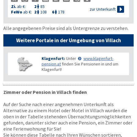
Zi.
ab €:
2
85


zur Unterkunft
FeWo
ab €:
2
108
6
178


Alle angegebenen Preise sind als Untergrenze zu verstehen.
Weitere Portale in der Umgebung von Villach
Klagenfurt:
Unter
www.klagenfurt-
pension.at
finden Sie Pensionen in und um
Klagenfurt!
Zimmer oder Pension in Villach finden
Auf der Suche nach einer angenehmen Unterkunft als
Alternative zu einem Hotel oder Motel in Villach wurden die
oben in der Tabelle stehenden Übernachtungsmöglichkeiten
gefunden, darunter sicher auch eine Pension, ein Zimmer oder
eine Ferienwohnung für Sie!
Sie können diese Tabelle nach Ihren Wünschen sortieren,