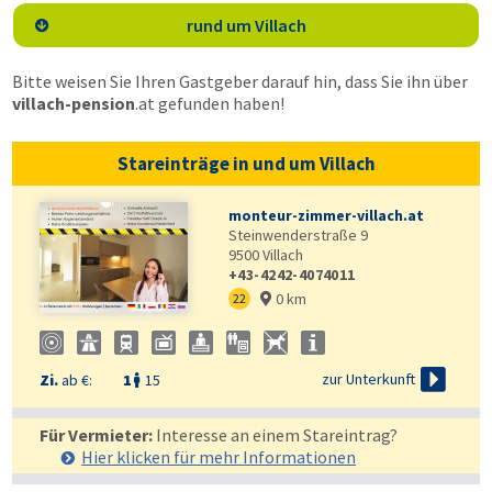
rund um Villach

Bitte weisen Sie Ihren Gastgeber darauf hin, dass Sie ihn über
villach-pension
.at
gefunden haben!
Stareinträge in und um Villach
monteur-zimmer-villach.at
Steinwenderstraße 9
9500
Villach
+43-4242-4074011
0 km
22


zur Unterkunft
Zi.
ab €:
1
15

Für Vermieter:
Interesse an einem Stareintrag?
Hier klicken für mehr
Informationen