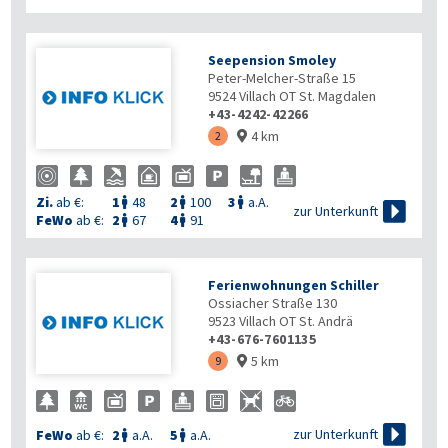
Seepension Smoley
Peter-Melcher-Straße 15
9524
Villach OT St. Magdalen
+43-4242-42266
4 km
2

Zi.
ab €:
1
48
2
100
3
a.A.




zur Unterkunft
FeWo
ab €:
2
67
4
91


Ferienwohnungen Schiller
Ossiacher Straße 130
9523
Villach OT St. Andrä
+43-676-7601135
5 km
9


zur Unterkunft
FeWo
ab €:
2
a.A.
5
a.A.

