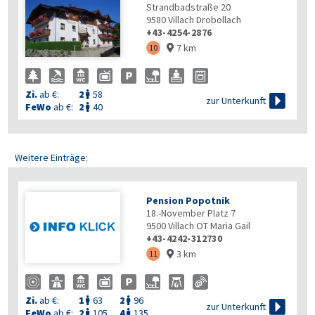
Strandbadstraße 20
9580
Villach Drobollach
+43-4254-2876
7 km
10

Zi.
ab €:
2
58


zur Unterkunft
FeWo
ab €:
2
40

Weitere Einträge:
Pension Popotnik
18.-November Platz 7
9500
Villach OT Maria Gail
+43-4242-312730
3 km
11

Zi.
ab €:
1
63
2
96



zur Unterkunft
FeWo
ab €:
2
105
4
135

