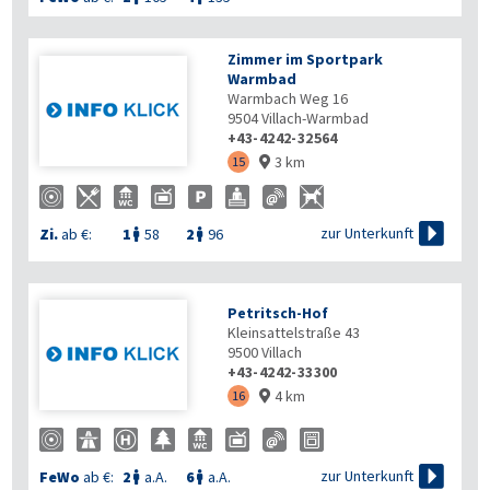
Zimmer im Sportpark
Warmbad
Warmbach Weg 16
9504
Villach-Warmbad
+43-4242-32564
3 km
15


zur Unterkunft
Zi.
ab €:
1
58
2
96


Petritsch-Hof
Kleinsattelstraße 43
9500
Villach
+43-4242-33300
4 km
16


zur Unterkunft
FeWo
ab €:
2
a.A.
6
a.A.

