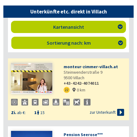
Unterkünfte etc. direkt in Villach
Kartenansicht

Sortierung nach: km

monteur-zimmer-villach.at
Steinwenderstraße 9
9500
Villach
+43-4242-4074011
0 km
22


zur Unterkunft
Zi.
ab €:
1
15

Pension Seerose***