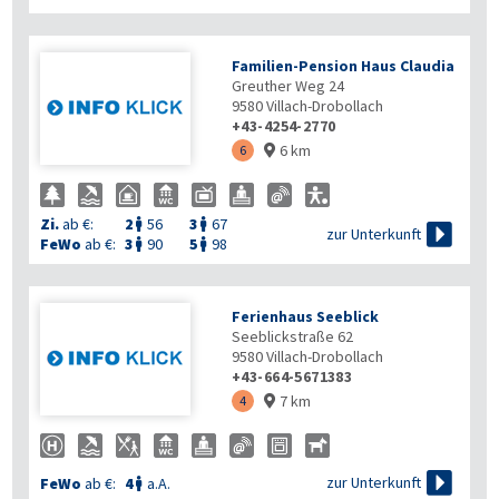
Familien-Pension Haus Claudia
Greuther Weg 24
9580
Villach-Drobollach
+43-4254-2770
6 km
6

Zi.
ab €:
2
56
3
67



zur Unterkunft
FeWo
ab €:
3
90
5
98


Ferienhaus Seeblick
Seeblickstraße 62
9580
Villach-Drobollach
+43-664-5671383
7 km
4


zur Unterkunft
FeWo
ab €:
4
a.A.
