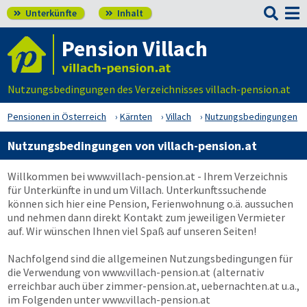

Unterkünfte
Inhalt


Pension Villach
Nutzungsbedingungen des Verzeichnisses villach-pension.at
Pensionen in Österreich
Kärnten
Villach
Nutzungsbedingungen
Nutzungsbedingungen von villach-pension.at
Willkommen bei
www.villach-pension.at
- Ihrem Verzeichnis
für Unterkünfte in und um Villach. Unterkunftssuchende
können sich hier eine Pension, Ferienwohnung o.ä. aussuchen
und nehmen dann direkt Kontakt zum jeweiligen Vermieter
auf. Wir wünschen Ihnen viel Spaß auf unseren Seiten!
Nachfolgend sind die allgemeinen Nutzungsbedingungen für
die Verwendung von
www.villach-pension.at
(alternativ
erreichbar auch über zimmer-pension.at, uebernachten.at u.a.,
im Folgenden unter
www.villach-pension.at