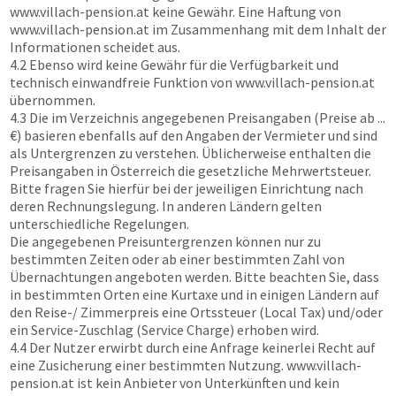
www.villach-pension.at
keine Gewähr. Eine Haftung von
www.villach-pension.at
im Zusammenhang mit dem Inhalt der
Informationen scheidet aus.
4.2 Ebenso wird keine Gewähr für die Verfügbarkeit und
technisch einwandfreie Funktion von
www.villach-pension.at
übernommen.
4.3 Die im Verzeichnis angegebenen Preisangaben (Preise ab ...
€) basieren ebenfalls auf den Angaben der Vermieter und sind
als Untergrenzen zu verstehen. Üblicherweise enthalten die
Preisangaben in Österreich die gesetzliche Mehrwertsteuer.
Bitte fragen Sie hierfür bei der jeweiligen Einrichtung nach
deren Rechnungslegung. In anderen Ländern gelten
unterschiedliche Regelungen.
Die angegebenen Preisuntergrenzen können nur zu
bestimmten Zeiten oder ab einer bestimmten Zahl von
Übernachtungen angeboten werden. Bitte beachten Sie, dass
in bestimmten Orten eine Kurtaxe und in einigen Ländern auf
den Reise-/ Zimmerpreis eine Ortssteuer (Local Tax) und/oder
ein Service-Zuschlag (Service Charge) erhoben wird.
4.4 Der Nutzer erwirbt durch eine Anfrage keinerlei Recht auf
eine Zusicherung einer bestimmten Nutzung.
www.villach-
pension.at
ist kein Anbieter von Unterkünften und kein