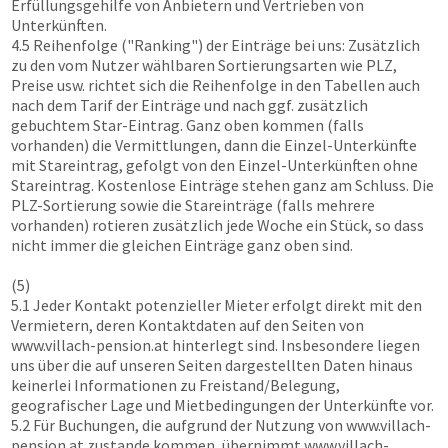
Erfüllungsgehilfe von Anbietern und Vertrieben von
Unterkünften.
4.5 Reihenfolge ("Ranking") der Einträge bei uns: Zusätzlich
zu den vom Nutzer wählbaren Sortierungsarten wie PLZ,
Preise usw. richtet sich die Reihenfolge in den Tabellen auch
nach dem Tarif der Einträge und nach ggf. zusätzlich
gebuchtem Star-Eintrag. Ganz oben kommen (falls
vorhanden) die Vermittlungen, dann die Einzel-Unterkünfte
mit Stareintrag, gefolgt von den Einzel-Unterkünften ohne
Stareintrag. Kostenlose Einträge stehen ganz am Schluss. Die
PLZ-Sortierung sowie die Stareinträge (falls mehrere
vorhanden) rotieren zusätzlich jede Woche ein Stück, so dass
nicht immer die gleichen Einträge ganz oben sind.
(5)
5.1 Jeder Kontakt potenzieller Mieter erfolgt direkt mit den
Vermietern, deren Kontaktdaten auf den Seiten von
www.villach-pension.at
hinterlegt sind. Insbesondere liegen
uns über die auf unseren Seiten dargestellten Daten hinaus
keinerlei Informationen zu Freistand/Belegung,
geografischer Lage und Mietbedingungen der Unterkünfte vor.
5.2 Für Buchungen, die aufgrund der Nutzung von
www.villach-
pension.at
zustande kommen, übernimmt
www.villach-