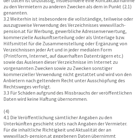
der Daten ist unzulässig, insbesondere eine Kontaktaufnahme
zu den Vermietern zu anderen Zwecken als dem in Punkt (2.1)
genannten.
3.2 Weiterhin ist insbesondere die vollständige, teilweise oder
auszugsweise Verwendung des Verzeichnisses
www.villach-
pension.at
für Werbung, gewerbliche Adressenverwertung,
kommerzielle Auskunftserteilung oder als Unterlage bzw.
Hilfsmittel für die Zusammenstellung oder Ergänzung von
Verzeichnissen jeder Art und in jeder medialen Form
(Printform, Internet, auf dauerhaften Datenträgern etc.)
sowie das Auslesen dieser Verzeichnisse im Internet zu
vorgenannten Zwecken sowie zu Zwecken sonstiger
kommerzieller Verwendung nicht gestattet und wird von den
Anbietern nach geltendem Recht unter Ausschöpfung des
Rechtsweges verfolgt.
3.3 Für Schäden aufgrund des Missbrauchs der veröffentlichen
Daten wird keine Haftung übernommen.
(4)
4.1 Die Veröffentlichung sämtlicher Angaben zu den
Unterkünften geschieht stets nach Angaben der Vermieter.
Für die inhaltliche Richtigkeit und Aktualität der an
www.villach-pension.at
gegebenen Daten übernimmt