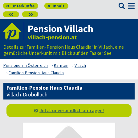

Unterkünfte
Inhalt




Pension Villach
Details zu ‘Familien-Pension Haus Claudia‘ in Villach, eine
gemütliche Unterkunft mit Blick auf den Faaker See
Pensionen in Österreich
Kärnten
Villach
Familien-Pension Haus Claudia
Familien-Pension Haus Claudia
Villach-Drobollach
Jetzt unverbindlich anfragen!