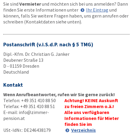
Sie sind
Vermieter
und möchten sich bei uns anmelden? Dann
finden Sie erste Informationen unter
Ihr Eintrag
und
können, falls Sie weitere Fragen haben, uns gern anrufen oder
schreiben (Kontaktdaten siehe unten).
Postanschrift (v.i.S.d.P. nach § 5 TMG)
Dipl.-Kfm. Dr. Christian G. Janker
Deubener Straße 13
D - 01159 Dresden
Deutschland
Kontakt
Wenn Anrufbeantworter, rufen wir Sie gerne zurück!
Telefon:
+49 351 410 88 50
Achtung! KEINE Auskunft
Telefax:
+49 351 410 88 51
zu freien Zimmern o.ä.!
E-mail:
info@zimmer-
Alle uns verfügbaren
pension.at
Informationen für Mieter
finden Sie im
USt-IdNr.: DE246438179
Verzeichnis