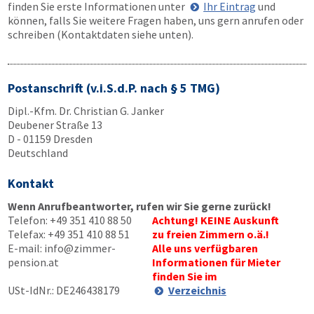
finden Sie erste Informationen unter
Ihr Eintrag
und
können, falls Sie weitere Fragen haben, uns gern anrufen oder
schreiben (Kontaktdaten siehe unten).
Postanschrift (v.i.S.d.P. nach § 5 TMG)
Dipl.-Kfm. Dr. Christian G. Janker
Deubener Straße 13
D - 01159 Dresden
Deutschland
Kontakt
Wenn Anrufbeantworter, rufen wir Sie gerne zurück!
Telefon:
+49 351 410 88 50
Achtung! KEINE Auskunft
Telefax:
+49 351 410 88 51
zu freien Zimmern o.ä.!
E-mail:
info@zimmer-
Alle uns verfügbaren
pension.at
Informationen für Mieter
finden Sie im
USt-IdNr.: DE246438179
Verzeichnis