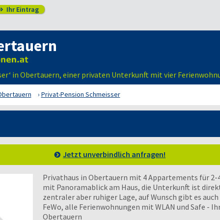
Ihr Eintrag

ertauern
ser‘ in Obertauern, einer privaten Unterkunft mit vier Ferienwoh
Obertauern
Privat-Pension Schmeisser
Jetzt unverbindlich anfragen!
Privathaus in Obertauern mit 4 Appartements für 2
mit Panoramablick am Haus, die Unterkunft ist direkt
zentraler aber ruhiger Lage, auf Wunsch gibt es auch
FeWo, alle Ferienwohnungen mit WLAN und Safe - Ih
Obertauern