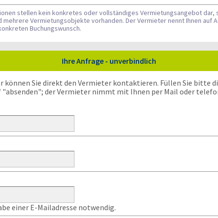
tionen stellen kein konkretes oder vollständiges Vermietungsangebot dar, 
nd mehrere Vermietungsobjekte vorhanden. Der Vermieter nennt Ihnen auf A
n konkreten Buchungswunsch.
Ihre Anfrage - unverbindlich
önnen Sie direkt den Vermieter kontaktieren. Füllen Sie bitte die
f "absenden"; der Vermieter nimmt mit Ihnen per Mail oder telefo
gabe einer E-Mailadresse notwendig.