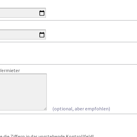
Vermieter
(optional, aber empfohlen)
 die Ziffern in das vorstehende Kontrollfeld!