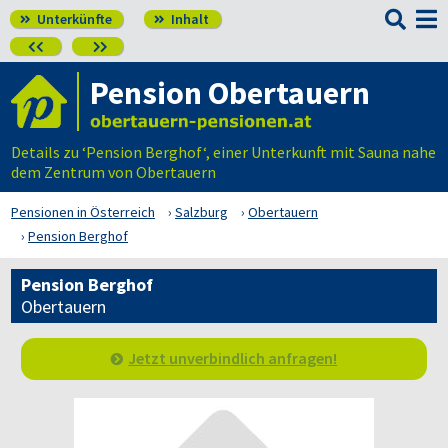

Unterkünfte
Inhalt




Pension Obertauern
Details zu ‘Pension Berghof‘, einer Unterkunft mit Sauna nahe
dem Zentrum von Obertauern
Pensionen in Österreich
Salzburg
Obertauern
Pension Berghof
Pension Berghof
Obertauern
Jetzt unverbindlich anfragen!