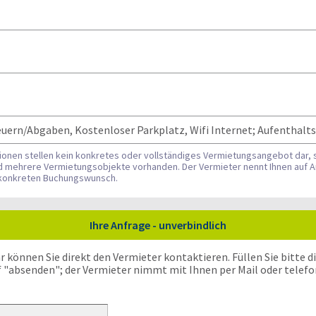
teuern/Abgaben, Kostenloser Parkplatz, Wifi Internet; Aufenthalt
tionen stellen kein konkretes oder vollständiges Vermietungsangebot dar, 
nd mehrere Vermietungsobjekte vorhanden. Der Vermieter nennt Ihnen auf A
n konkreten Buchungswunsch.
Ihre Anfrage - unverbindlich
önnen Sie direkt den Vermieter kontaktieren. Füllen Sie bitte die
f "absenden"; der Vermieter nimmt mit Ihnen per Mail oder telefo