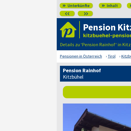
Unterkünfte
Inhalt




Pension Kit
Details zu ‘Pension Rainhof‘ in Ki
Pensionen in Österreich
Tirol
Kitzb
Pension Rainhof
Kitzbühel