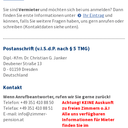
Sie sind
Vermieter
und möchten sich bei uns anmelden? Dann
finden Sie erste Informationen unter
Ihr Eintrag
und
können, falls Sie weitere Fragen haben, uns gern anrufen oder
schreiben (Kontaktdaten siehe unten).
Postanschrift (v.i.S.d.P. nach § 5 TMG)
Dipl.-Kfm. Dr. Christian G. Janker
Deubener Straße 13
D - 01159 Dresden
Deutschland
Kontakt
Wenn Anrufbeantworter, rufen wir Sie gerne zurück!
Telefon:
+49 351 410 88 50
Achtung! KEINE Auskunft
Telefax:
+49 351 410 88 51
zu freien Zimmern o.ä.!
E-mail:
info@zimmer-
Alle uns verfügbaren
pension.at
Informationen für Mieter
finden Sie im