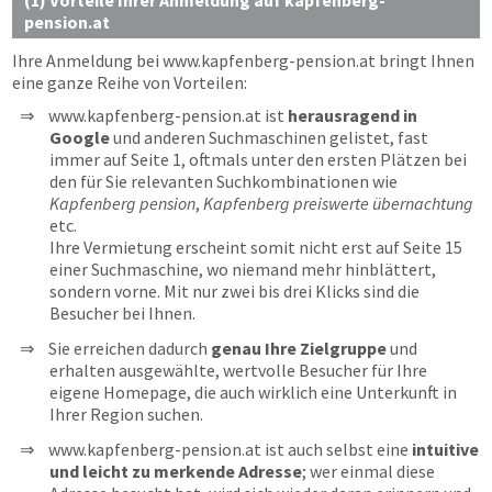
(1) Vorteile Ihrer Anmeldung auf kapfenberg-
pension.at
Ihre Anmeldung bei
www.kapfenberg-pension.at
bringt Ihnen
eine ganze Reihe von Vorteilen:
www.kapfenberg-pension.at ist
herausragend in
Google
und anderen Suchmaschinen gelistet, fast
immer auf Seite 1, oftmals unter den ersten Plätzen bei
den für Sie relevanten Suchkombinationen wie
Kapfenberg pension
,
Kapfenberg preiswerte übernachtung
etc.
Ihre Vermietung erscheint somit nicht erst auf Seite 15
einer Suchmaschine, wo niemand mehr hinblättert,
sondern vorne. Mit nur zwei bis drei Klicks sind die
Besucher bei Ihnen.
Sie erreichen dadurch
genau Ihre Zielgruppe
und
erhalten ausgewählte, wertvolle Besucher für Ihre
eigene Homepage, die auch wirklich eine Unterkunft in
Ihrer Region suchen.
www.kapfenberg-pension.at ist auch selbst eine
intuitive
und leicht zu merkende Adresse
; wer einmal diese