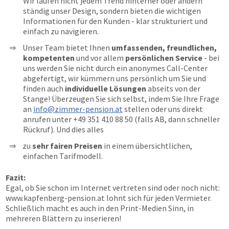
Wir laufen nicht jedem Trend hinterher oder ändern
ständig unser Design, sondern bieten die wichtigen
Informationen für den Kunden - klar strukturiert und
einfach zu navigieren.
Unser Team bietet Ihnen
umfassenden, freundlichen,
kompetenten
und vor allem
persönlichen Service
- bei
uns werden Sie nicht durch ein anonymes Call-Center
abgefertigt, wir kümmern uns persönlich um Sie und
finden auch
individuelle Lösungen
abseits von der
Stange! Überzeugen Sie sich selbst, indem Sie Ihre Frage
an
info@zimmer-pension.at
stellen oder uns direkt
anrufen unter
+49 351 410 88 50
(falls AB, dann schneller
Rückruf). Und dies alles
zu
sehr fairen Preisen
in einem übersichtlichen,
einfachen Tarifmodell.
Fazit:
Egal, ob Sie schon im Internet vertreten sind oder noch nicht:
www.kapfenberg-pension.at
lohnt sich für jeden Vermieter.
Schließlich macht es auch in den Print-Medien Sinn, in
mehreren Blättern zu inserieren!