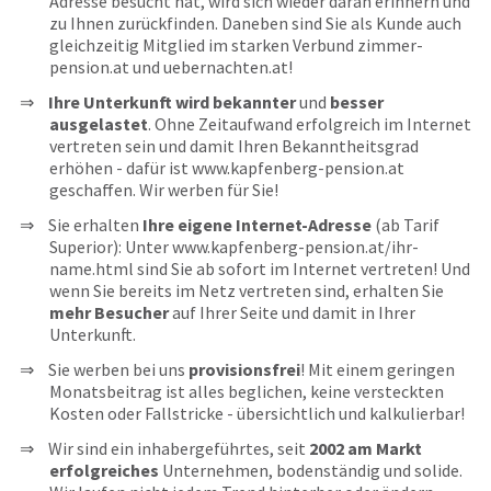
Adresse besucht hat, wird sich wieder daran erinnern und
zu Ihnen zurückfinden. Daneben sind Sie als Kunde auch
gleichzeitig Mitglied im starken Verbund zimmer-
pension.at und uebernachten.at!
Ihre Unterkunft wird bekannter
und
besser
ausgelastet
. Ohne Zeitaufwand erfolgreich im Internet
vertreten sein und damit Ihren Bekanntheitsgrad
erhöhen - dafür ist www.kapfenberg-pension.at
geschaffen. Wir werben für Sie!
Sie erhalten
Ihre eigene Internet-Adresse
(ab Tarif
Superior): Unter www.kapfenberg-pension.at/ihr-
name.html sind Sie ab sofort im Internet vertreten! Und
wenn Sie bereits im Netz vertreten sind, erhalten Sie
mehr Besucher
auf Ihrer Seite und damit in Ihrer
Unterkunft.
Sie werben bei uns
provisionsfrei
! Mit einem geringen
Monatsbeitrag ist alles beglichen, keine versteckten
Kosten oder Fallstricke - übersichtlich und kalkulierbar!
Wir sind ein inhabergeführtes, seit
2002 am Markt
erfolgreiches
Unternehmen, bodenständig und solide.