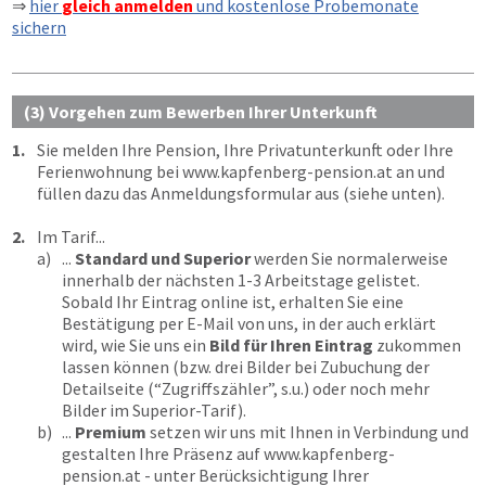
⇒
hier
gleich anmelden
und kostenlose Probemonate
sichern
(3) Vorgehen zum Bewerben Ihrer Unterkunft
1.
Sie melden Ihre Pension, Ihre Privatunterkunft oder Ihre
Ferienwohnung bei
www.kapfenberg-pension.at
an und
füllen dazu das Anmeldungsformular aus (siehe unten).
2.
Im Tarif...
a)
...
Standard und Superior
werden Sie normalerweise
innerhalb der nächsten 1-3 Arbeitstage gelistet.
Sobald Ihr Eintrag online ist, erhalten Sie eine
Bestätigung per E-Mail von uns, in der auch erklärt
wird, wie Sie uns ein
Bild für Ihren Eintrag
zukommen
lassen können (bzw. drei Bilder bei Zubuchung der
Detailseite (“Zugriffszähler”, s.u.) oder noch mehr
Bilder im Superior-Tarif).
b)
...
Premium
setzen wir uns mit Ihnen in Verbindung und
gestalten Ihre Präsenz auf
www.kapfenberg-
pension.at
- unter Berücksichtigung Ihrer