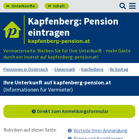

Unterkünfte
Inhalt


Kapfenberg: Pension
eintragen
Vermieterseite: Werben Sie für Ihre Unterkunft - mehr Gäste
durch ein Inserat auf kapfenberg-pension.at!
Pensionen in Österreich
Steiermark
Kapfenberg
Ihr Eintrag
Ihre Unterkunft auf kapfenberg-pension.at
(Informationen für Vermieter)
Direkt zum Anmeldungsformular
Rubriken auf dieser Seite:
Vorteile Ihrer Anmeldung
Preise und Konditionen