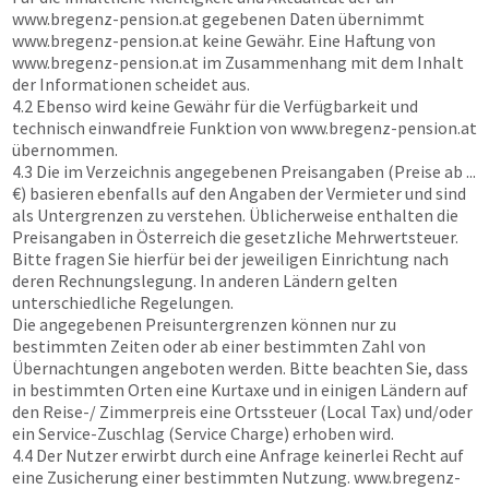
www.bregenz-pension.at
gegebenen Daten übernimmt
www.bregenz-pension.at
keine Gewähr. Eine Haftung von
www.bregenz-pension.at
im Zusammenhang mit dem Inhalt
der Informationen scheidet aus.
4.2 Ebenso wird keine Gewähr für die Verfügbarkeit und
technisch einwandfreie Funktion von
www.bregenz-pension.at
übernommen.
4.3 Die im Verzeichnis angegebenen Preisangaben (Preise ab ...
€) basieren ebenfalls auf den Angaben der Vermieter und sind
als Untergrenzen zu verstehen. Üblicherweise enthalten die
Preisangaben in Österreich die gesetzliche Mehrwertsteuer.
Bitte fragen Sie hierfür bei der jeweiligen Einrichtung nach
deren Rechnungslegung. In anderen Ländern gelten
unterschiedliche Regelungen.
Die angegebenen Preisuntergrenzen können nur zu
bestimmten Zeiten oder ab einer bestimmten Zahl von
Übernachtungen angeboten werden. Bitte beachten Sie, dass
in bestimmten Orten eine Kurtaxe und in einigen Ländern auf
den Reise-/ Zimmerpreis eine Ortssteuer (Local Tax) und/oder
ein Service-Zuschlag (Service Charge) erhoben wird.
4.4 Der Nutzer erwirbt durch eine Anfrage keinerlei Recht auf
eine Zusicherung einer bestimmten Nutzung.
www.bregenz-