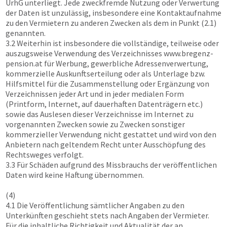
UrhG unterliegt. Jede zweckfremde Nutzung oder Verwertung
der Daten ist unzulässig, insbesondere eine Kontaktaufnahme
zu den Vermietern zu anderen Zwecken als dem in Punkt (2.1)
genannten.
3.2 Weiterhin ist insbesondere die vollständige, teilweise oder
auszugsweise Verwendung des Verzeichnisses
www.bregenz-
pension.at
für Werbung, gewerbliche Adressenverwertung,
kommerzielle Auskunftserteilung oder als Unterlage bzw.
Hilfsmittel für die Zusammenstellung oder Ergänzung von
Verzeichnissen jeder Art und in jeder medialen Form
(Printform, Internet, auf dauerhaften Datenträgern etc.)
sowie das Auslesen dieser Verzeichnisse im Internet zu
vorgenannten Zwecken sowie zu Zwecken sonstiger
kommerzieller Verwendung nicht gestattet und wird von den
Anbietern nach geltendem Recht unter Ausschöpfung des
Rechtsweges verfolgt.
3.3 Für Schäden aufgrund des Missbrauchs der veröffentlichen
Daten wird keine Haftung übernommen.
(4)
4.1 Die Veröffentlichung sämtlicher Angaben zu den
Unterkünften geschieht stets nach Angaben der Vermieter.
Für die inhaltliche Richtigkeit und Aktualität der an