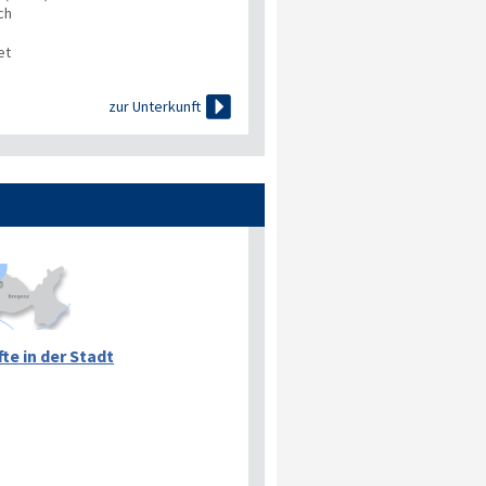
ch
et

zur Unterkunft
te in der Stadt