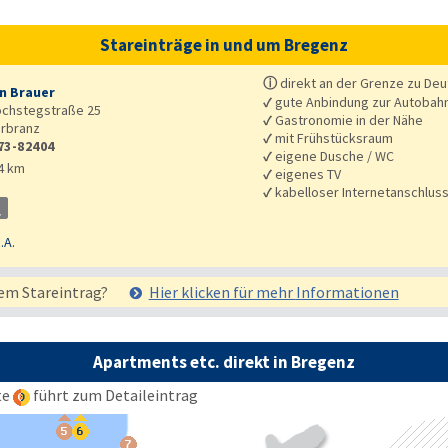
Stareinträge in und um Bregenz
ⓘ
direkt an der Grenze zu Deut
n Brauer
✓
gute Anbindung zur Autobah
ochstegstraße 25
✓
Gastronomie in der Nähe
rbranz
✓
mit Frühstücksraum
73-82404
✓
eigene Dusche / WC
4 km
✓
eigenes TV
✓
kabelloser Internetanschlus
.A.
em Stareintrag?
Hier klicken für mehr
Informationen
Apartments etc. direkt in Bregenz
te
führt zum Detaileintrag