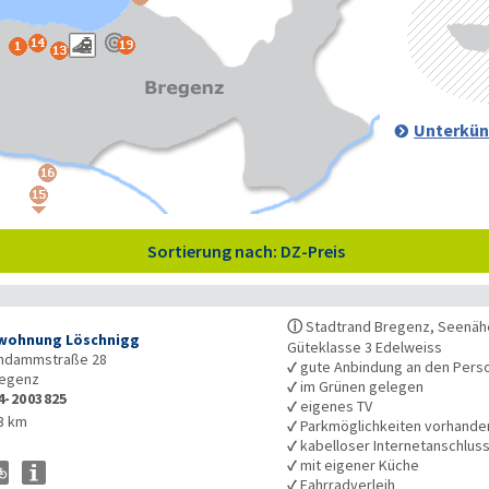
Unterkün
Sortierung nach: DZ-Preis
ⓘ
Stadtrand Bregenz, Seenähe
wohnung Löschnigg
Güteklasse 3 Edelweiss
endammstraße 28
✓
gute Anbindung an den Pers
egenz
✓
im Grünen gelegen
4-2003825
✓
eigenes TV
3 km
✓
Parkmöglichkeiten vorhande
✓
kabelloser Internetanschlus
✓
mit eigener Küche
✓
Fahrradverleih