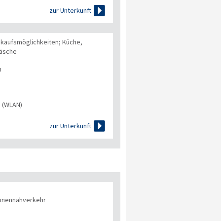

zur Unterkunft
nkaufsmöglichkeiten; Küche,
wäsche
n
s (WLAN)

zur Unterkunft
onennahverkehr