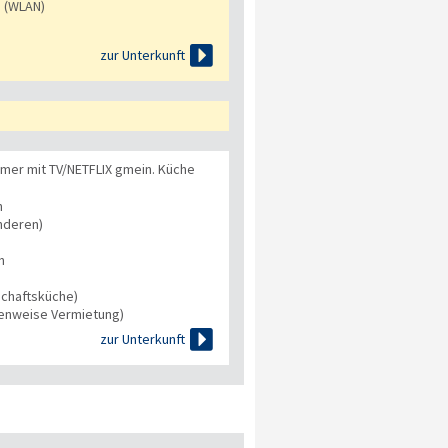
s (WLAN)

zur Unterkunft
mer mit TV/NETFLIX gmein. Küche
n
nderen)
n
chaftsküche)
tenweise Vermietung)

zur Unterkunft