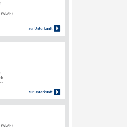
n
s (WLAN)

zur Unterkunft
n
ch
et

zur Unterkunft
s (WLAN)