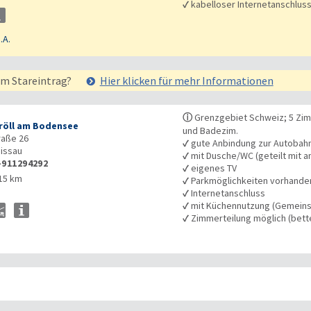
✓
kabelloser Internetanschlus
.A.
em Stareintrag?
Hier klicken für mehr
Informationen
ⓘ
Grenzgebiet Schweiz; 5 Zim
röll am Bodensee
und Badezim.
raße 26
✓
gute Anbindung zur Autobah
issau
✓
mit Dusche/WC (geteilt mit a
-911294292
✓
eigenes TV
15 km
✓
Parkmöglichkeiten vorhande
✓
Internetanschluss
✓
mit Küchennutzung (Gemeins
✓
Zimmerteilung möglich (bet