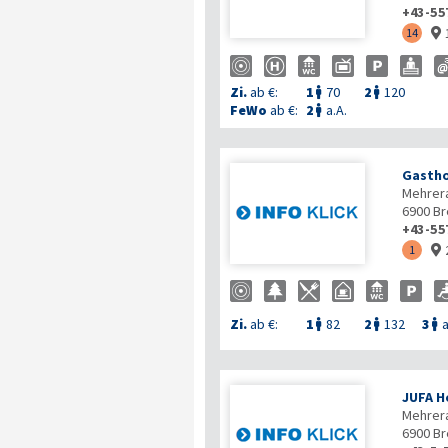
+43-55
14

Zi.
ab €:
1
70
2
120


FeWo
ab €:
2
a.A.

Gastho
Mehrera
6900
Br
+43-55
1

Zi.
ab €:
1
82
2
132
3
a



JUFA H
Mehrer
6900
Br