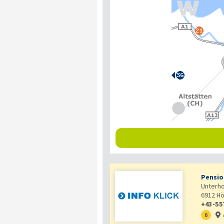
Pensio
Unterh
6912
Hö
+43-55
6
