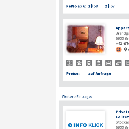
FeWo
ab €:
2
58
2
67


Appar
Brandg
6900
Br
+43-67
19

Preise:
auf Anfrage
Weitere Einträge:
Privat
Felize
Stocka
6900
Br