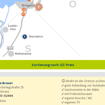
Sortierung nach: DZ-Preis
ⓘ
direkt an der Grenze zu Deut
n Brauer
✓
gute Anbindung zur Autobah
ochstegstraße 25
✓
Gastronomie in der Nähe
rbranz
✓
mit Frühstücksraum
73-82404
✓
eigene Dusche / WC
4 km
✓
eigenes TV