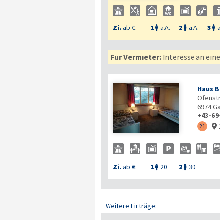
Zi.
ab €:
1
a.A.
2
a.A.
3
a



Für Vermieter:
Interesse an ein
Haus B
Ofenst
6974
Ga
+43-69
21

Zi.
ab €:
1
20
2
30


Weitere Einträge: