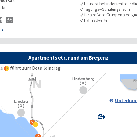
7083540
✓
Haus ist behindertenfreundli
1 km
✓
Tagungs-/Schulungsraum
✓
für größere Gruppen geeign
✓
Fahrradverleih
.A.
Apartments etc. rund um Bregenz
te
führt zum Detaileintrag
Unterkünf