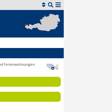


 und Ferienwohnungen
