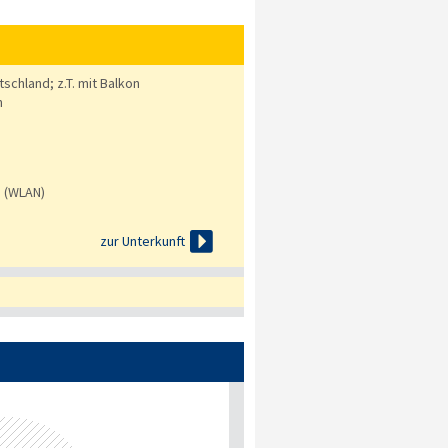
schland; z.T. mit Balkon
n
s (WLAN)

zur Unterkunft