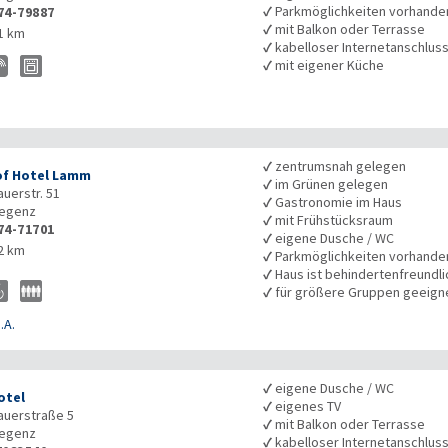
✓
Parkmöglichkeiten vorhande
74-79887
✓
mit Balkon oder Terrasse
1 km
✓
kabelloser Internetanschlus
✓
mit eigener Küche
✓
zentrumsnah gelegen
f Hotel Lamm
✓
im Grünen gelegen
uerstr. 51
✓
Gastronomie im Haus
egenz
✓
mit Frühstücksraum
74-71701
✓
eigene Dusche / WC
2 km
✓
Parkmöglichkeiten vorhande
✓
Haus ist behindertenfreundli
✓
für größere Gruppen geeign
.A.
✓
eigene Dusche / WC
otel
✓
eigenes TV
auerstraße 5
✓
mit Balkon oder Terrasse
egenz
✓
kabelloser Internetanschlus