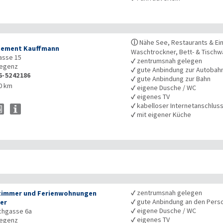
ⓘ
Nähe See, Restaurants & Ei
tement Kauffmann
Waschtrockner, Bett- & Tisch
asse 15
✓
zentrumsnah gelegen
egenz
✓
gute Anbindung zur Autobah
6-5242186
✓
gute Anbindung zur Bahn
0 km
✓
eigene Dusche / WC
✓
eigenes TV
✓
kabelloser Internetanschlus
✓
mit eigener Küche
✓
zentrumsnah gelegen
zimmer und Ferienwohnungen
✓
gute Anbindung an den Pers
ter
✓
eigene Dusche / WC
chgasse 6a
✓
eigenes TV
egenz