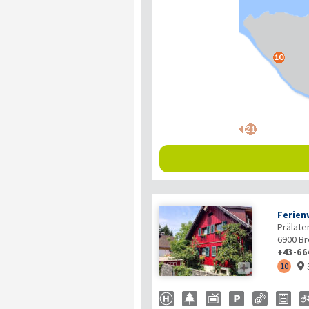
Ferien
Prälat
6900
Br
+43-66

10
