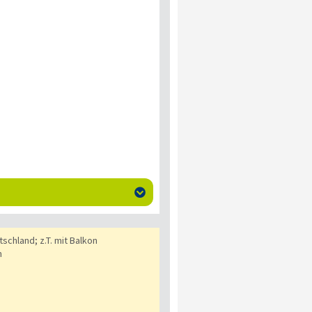

schland; z.T. mit Balkon
n