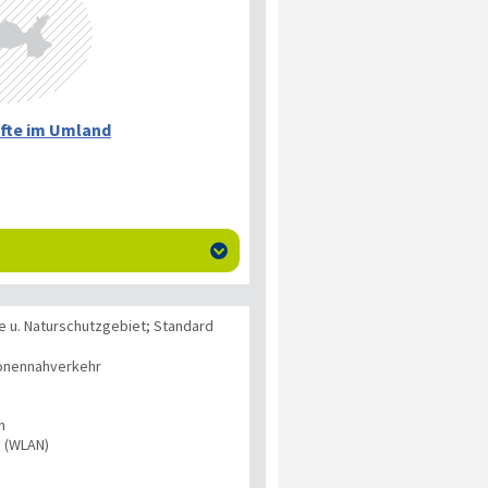
fte im Umland

 u. Naturschutzgebiet; Standard
onennahverkehr
n
s (WLAN)