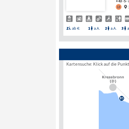
+43-5-
13

Zi.
ab €:
1
a.A.
2
a.A.
3
a



Kartensuche: Klick auf die Punk