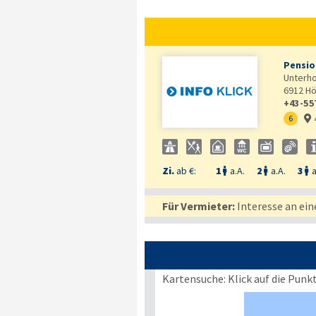
Pensio
Unterh
6912
Hö
+43-55
6

Zi.
ab €:
1
a.A.
2
a.A.
3
a



Für Vermieter:
Interesse an ein
Kartensuche: Klick auf die Punk