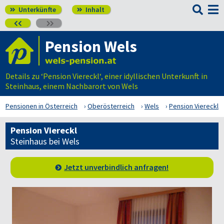

Unterkünfte
Inhalt




Pension Wels
Details zu ‘Pension Viereckl‘, einer idyllischen Unterkunft in
Steinhaus, einem Nachbarort von Wels
Pensionen in Österreich
Oberösterreich
Wels
Pension Viereckl
Pension Viereckl
Steinhaus bei Wels
Jetzt unverbindlich anfragen!