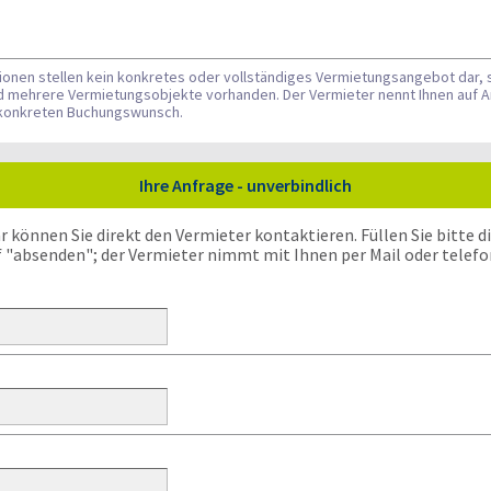
tionen stellen kein konkretes oder vollständiges Vermietungsangebot dar, 
nd mehrere Vermietungsobjekte vorhanden. Der Vermieter nennt Ihnen auf A
n konkreten Buchungswunsch.
Ihre Anfrage - unverbindlich
önnen Sie direkt den Vermieter kontaktieren. Füllen Sie bitte die
f "absenden"; der Vermieter nimmt mit Ihnen per Mail oder telefo