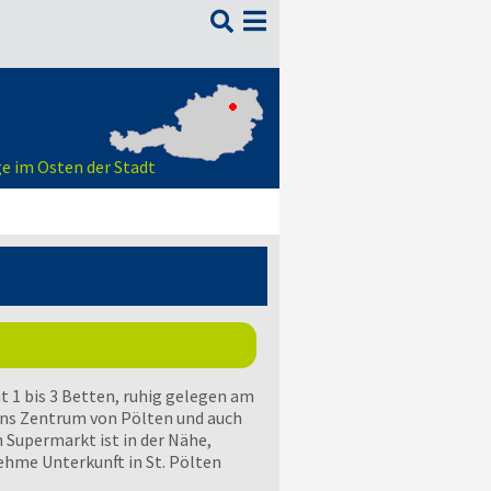

e im Osten der Stadt
t 1 bis 3 Betten, ruhig gelegen am
 ins Zentrum von Pölten und auch
n Supermarkt ist in der Nähe,
ehme Unterkunft in St. Pölten