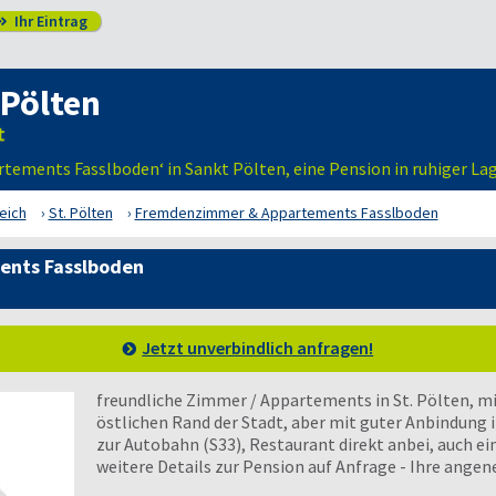
Ihr Eintrag

 Pölten
ements Fasslboden‘ in Sankt Pölten, eine Pension in ruhiger Lag
eich
St. Pölten
Fremdenzimmer & Appartements Fasslboden
nts Fasslboden
Jetzt unverbindlich anfragen!
freundliche Zimmer / Appartements in St. Pölten, mi
östlichen Rand der Stadt, aber mit guter Anbindung
zur Autobahn (S33), Restaurant direkt anbei, auch ei
weitere Details zur Pension auf Anfrage - Ihre angen