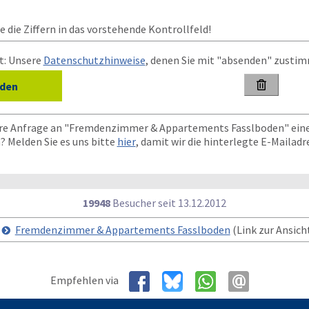
 die Ziffern in das vorstehende Kontrollfeld!
t: Unsere
Datenschutzhinweise
, denen Sie mit "absenden" zusti

hre Anfrage an "Fremdenzimmer & Appartements Fasslboden" eine
? Melden Sie es uns bitte
hier
, damit wir die hinterlegte E-Mailad
19948
Besucher seit
1
3.1
2.2
0
1
2
Fremdenzimmer & Appartements Fasslboden
(Link zur Ansicht
Empfehlen via