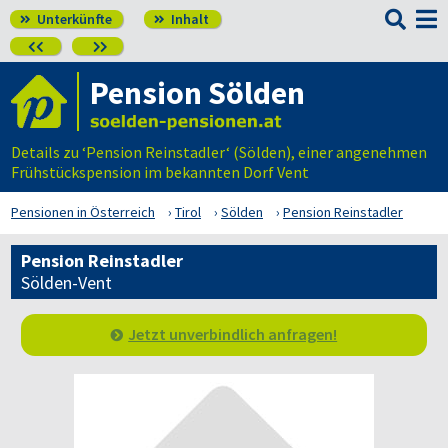

Unterkünfte
Inhalt




Pension Sölden
Details zu ‘Pension Reinstadler‘ (Sölden), einer angenehmen
Frühstückspension im bekannten Dorf Vent
Pensionen in Österreich
Tirol
Sölden
Pension Reinstadler
Pension Reinstadler
Sölden-Vent
Jetzt unverbindlich anfragen!