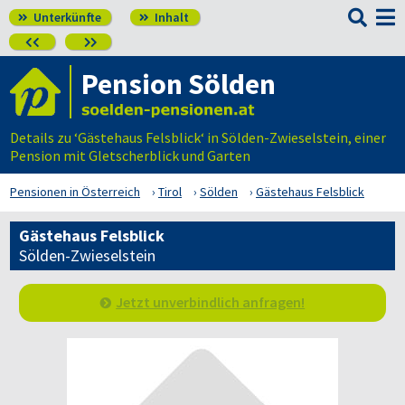

Unterkünfte
Inhalt




Pension Sölden
Details zu ‘Gästehaus Felsblick‘ in Sölden-Zwieselstein, einer
Pension mit Gletscherblick und Garten
Pensionen in Österreich
Tirol
Sölden
Gästehaus Felsblick
Gästehaus Felsblick
Sölden-Zwieselstein
Jetzt unverbindlich anfragen!