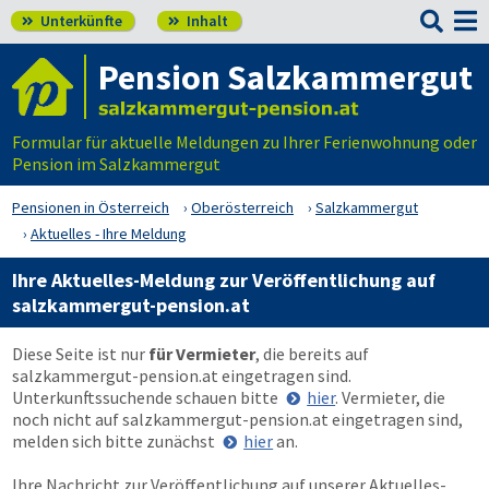

Unterkünfte
Inhalt


Pension Salzkammergut
Formular für aktuelle Meldungen zu Ihrer Ferienwohnung oder
Pension im Salzkammergut
Pensionen in Österreich
Oberösterreich
Salzkammergut
Aktuelles - Ihre Meldung
Ihre Aktuelles-Meldung zur Veröffentlichung auf
salzkammergut-pension.at
Diese Seite ist nur
für Vermieter
, die bereits auf
salzkammergut-pension.at
eingetragen sind.
Unterkunftssuchende schauen bitte
hier
. Vermieter, die
noch nicht auf
salzkammergut-pension.at
eingetragen sind,
melden sich bitte zunächst
hier
an.
Ihre Nachricht zur Veröffentlichung auf unserer Aktuelles-