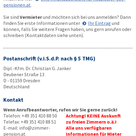
pensionen.at
.
Sie sind
Vermieter
und möchten sich bei uns anmelden? Dann
finden Sie erste Informationen unter
Ihr Eintrag
und
können, falls Sie weitere Fragen haben, uns gern anrufen oder
schreiben (Kontaktdaten siehe unten).
Postanschrift (v.i.S.d.P. nach § 5 TMG)
Dipl.-Kfm. Dr. Christian G. Janker
Deubener Straße 13
D - 01159 Dresden
Deutschland
Kontakt
Wenn Anrufbeantworter, rufen wir Sie gerne zurück!
Telefon:
+49 351 410 88 50
Achtung! KEINE Auskunft
Telefax:
+49 351 410 88 51
zu freien Zimmern o.ä.!
E-mail:
info@zimmer-
Alle uns verfügbaren
pension.at
Informationen für Mieter