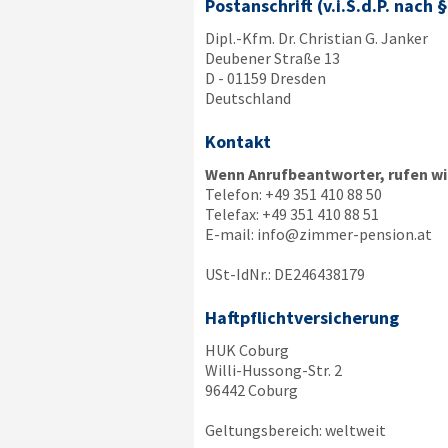
Postanschrift (v.i.S.d.P. nach 
Dipl.-Kfm. Dr. Christian G. Janker
Deubener Straße 13
D - 01159 Dresden
Deutschland
Kontakt
Wenn Anrufbeantworter, rufen wir
Telefon:
+49 351 410 88 50
Telefax:
+49 351 410 88 51
E-mail:
info@zimmer-pension.at
USt-IdNr.: DE246438179
Haftpflichtversicherung
HUK Coburg
Willi-Hussong-Str. 2
96442 Coburg
Geltungsbereich: weltweit