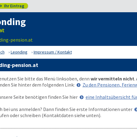
Ihr Eintrag

onding
ding-pension.at
ich
Leonding
Impressum / Kontakt
ding-pension.at
enutzen Sie bitte das Menü
links
oben
, denn
wir vermitteln nicht
.
nden Sie hinter dem folgenden Link:
Zu den Pensionen, Ferie
nsere Seite benötigen finden Sie hier
eine Inhaltsübersicht fü
 bei uns anmelden? Dann finden Sie erste Informationen unter
ufen oder schreiben (Kontaktdaten siehe unten).