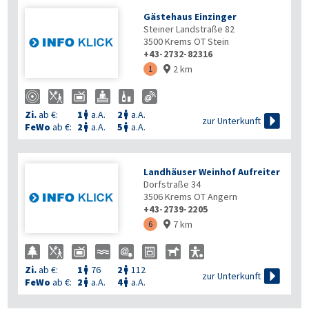
Gästehaus Einzinger
Steiner Landstraße 82
3500
Krems OT Stein
+43-2732-82316
2 km
1

Zi.
ab €:
1
a.A.
2
a.A.



zur Unterkunft
FeWo
ab €:
2
a.A.
5
a.A.


Landhäuser Weinhof Aufreiter
Dorfstraße 34
3506
Krems OT Angern
+43-2739-2205
7 km
6

Zi.
ab €:
1
76
2
112



zur Unterkunft
FeWo
ab €:
2
a.A.
4
a.A.

