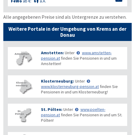
FeWo
ab €:
6
a.A.

Alle angegebenen Preise sind als Untergrenze zu verstehen.
Weitere Portale in der Umgebung von Krems an der
Donau
Amstetten:
Unter
www.amstetten-
pension.at
finden Sie Pensionen in und um
Amstetten!
Klosterneuburg:
Unter
www.klosterneuburg-pension.at
finden Sie
Pensionen in und um Klosterneuburg!
St. Pölten:
Unter
www.poelten-
pension.at
finden Sie Pensionen in und um St.
Pölten!