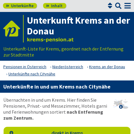


Unterkünfte
Inhalt


Unterkunft Krems an der
Donau
Unterkunft-Liste für Krems, geordnet nach der Entfernung
zur Stadtmitte
Pensionen in Österreich
Niederösterreich
Krems an der Donau
Unterkünfte nach Citynähe
Unterkünfte in und um Krems nach Citynähe
Übernachten in und um Krems. Hier finden Sie
Pensionen, Privat- und Messezimmer, Hotels garni

und Ferienwohnungen sortiert
nach Entfernung
zum Zentrum.
direkt in Krems
