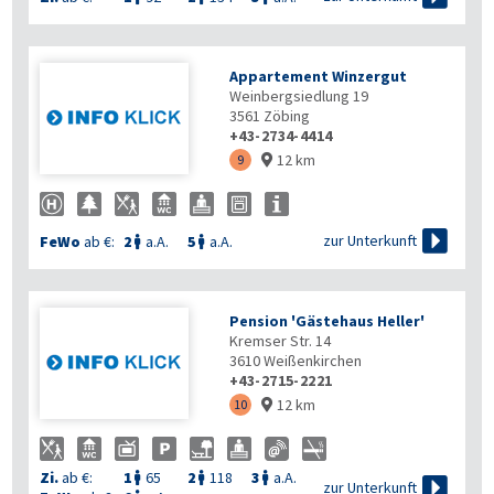
Appartement Winzergut
Weinbergsiedlung 19
3561
Zöbing
+43-2734-4414
12 km
9


zur Unterkunft
FeWo
ab €:
2
a.A.
5
a.A.


Pension 'Gästehaus Heller'
Kremser Str. 14
3610
Weißenkirchen
+43-2715-2221
12 km
10

Zi.
ab €:
1
65
2
118
3
a.A.




zur Unterkunft