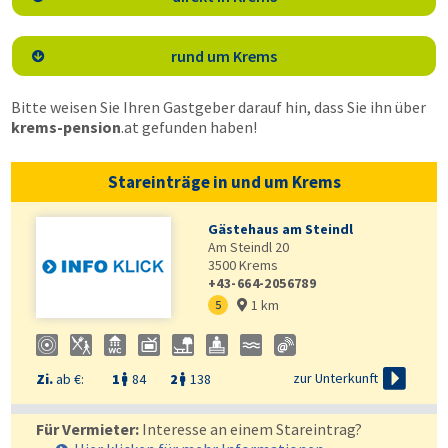
rund um Krems

Bitte weisen Sie Ihren Gastgeber darauf hin, dass Sie ihn über
krems-pension
.at
gefunden haben!
Stareinträge in und um Krems
Gästehaus am Steindl
Am Steindl 20
3500
Krems
+43-664-2056789
1 km
5


zur Unterkunft
Zi.
ab €:
1
84
2
138


Für Vermieter:
Interesse an einem Stareintrag?