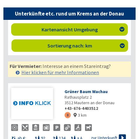
Unterkünfte etc. rund um Krems an der Donau
Kartenansicht Umgebung

Sortierung nach: km

Für Vermieter:
Interesse an einem Stareintrag?
Hier klicken für mehr
Informationen
Grüner Baum Wachau
Rathausplatz 2
3512
Mautern an der Donau
+43-676-4403512
3 km
8


zur Unterkunft
Zi.
ab €:
1
92
2
134
3
a.A.


