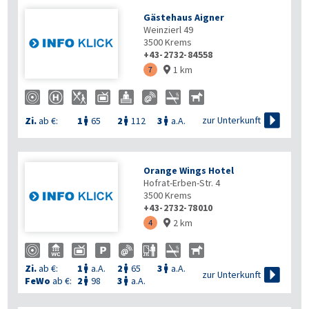
Gästehaus Aigner
Weinzierl 49
3500
Krems
+43-2732-84558
1 km
7


zur Unterkunft
Zi.
ab €:
1
65
2
112
3
a.A.



Orange Wings Hotel
Hofrat-Erben-Str. 4
3500
Krems
+43-2732-78010
2 km
4

Zi.
ab €:
1
a.A.
2
65
3
a.A.




zur Unterkunft
FeWo
ab €:
2
98
3
a.A.

