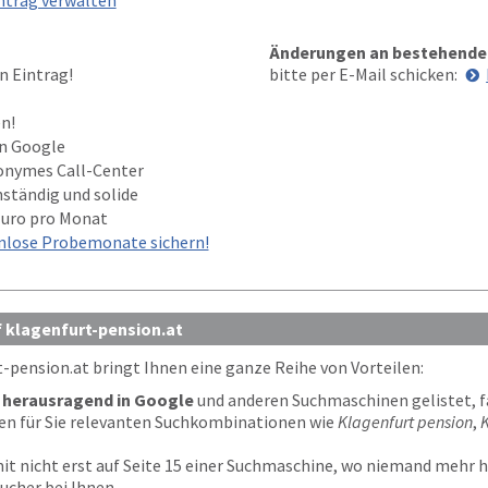
ntrag verwalten
Änderungen an bestehende
n Eintrag!
bitte per E-Mail schicken:
n!
in Google
onymes Call-Center
nständig und solide
Euro pro Monat
nlose Probemonate sichern!
f klagenfurt-pension.at
-pension.at
bringt Ihnen eine ganze Reihe von Vorteilen:
t
herausragend in Google
und anderen Suchmaschinen gelistet, fa
den für Sie relevanten Suchkombinationen wie
Klagenfurt pension
,
K
it nicht erst auf Seite 15 einer Suchmaschine, wo niemand mehr hi
sucher bei Ihnen.