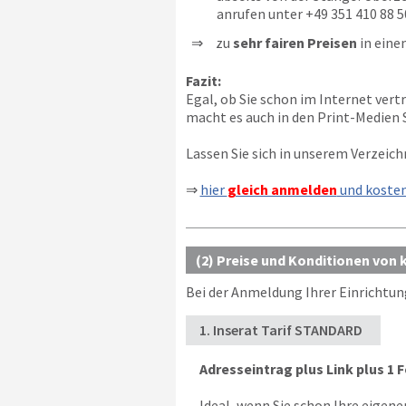
anrufen unter
+49 351 410 88 5
zu
sehr fairen Preisen
in eine
Fazit:
Egal, ob Sie schon im Internet vert
macht es auch in den Print-Medien S
Lassen Sie sich in unserem Verzeich
⇒
hier
gleich anmelden
und koste
(2) Preise und Konditionen von 
Bei der Anmeldung Ihrer Einrichtun
1. Inserat Tarif STANDARD
Adresseintrag plus Link plus 1 F
Ideal, wenn Sie schon Ihre eigen