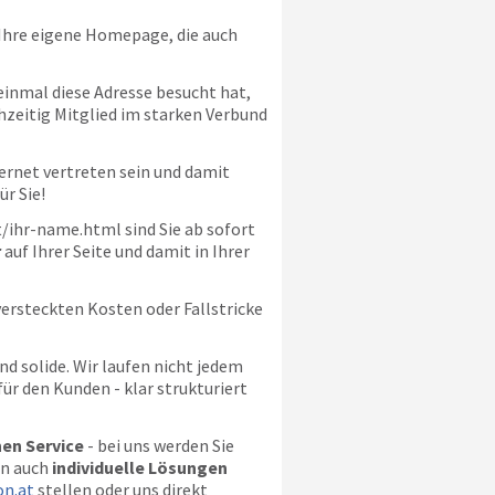
Ihre eigene Homepage, die auch
 einmal diese Adresse besucht hat,
chzeitig Mitglied im starken Verbund
ernet vertreten sein und damit
r Sie!
/ihr-name.html sind Sie ab sofort
r
auf Ihrer Seite und damit in Ihrer
versteckten Kosten oder Fallstricke
 solide. Wir laufen nicht jedem
ür den Kunden - klar strukturiert
en Service
- bei uns werden Sie
en auch
individuelle Lösungen
n.at
stellen oder uns direkt