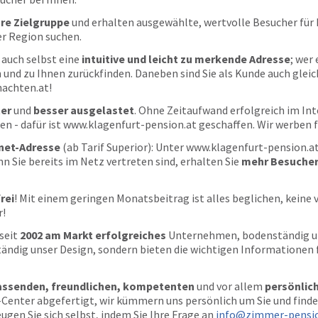
re Zielgruppe
und erhalten ausgewählte, wertvolle Besucher für 
er Region suchen.
 auch selbst eine
intuitive und leicht zu merkende Adresse
; wer
n und zu Ihnen zurückfinden. Daneben sind Sie als Kunde auch glei
achten.at!
ter
und
besser ausgelastet
. Ohne Zeitaufwand erfolgreich im Int
 - dafür ist www.klagenfurt-pension.at geschaffen. Wir werben fü
rnet-Adresse
(ab Tarif Superior): Unter www.klagenfurt-pension.at
n Sie bereits im Netz vertreten sind, erhalten Sie
mehr Besuche
rei
! Mit einem geringen Monatsbeitrag ist alles beglichen, keine 
r!
 seit
2002 am Markt erfolgreiches
Unternehmen, bodenständig und
ändig unser Design, sondern bieten die wichtigen Informationen f
ssenden, freundlichen, kompetenten
und vor allem
persönlich
-Center abgefertigt, wir kümmern uns persönlich um Sie und find
ugen Sie sich selbst, indem Sie Ihre Frage an
info@zimmer-pensio