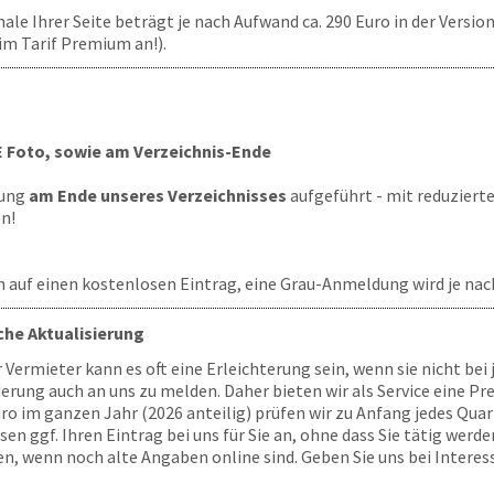
le Ihrer Seite beträgt je nach Aufwand ca. 290 Euro in der Versio
im Tarif Premium an!).
 Foto, sowie am Verzeichnis-Ende
tung
am Ende unseres Verzeichnisses
aufgeführt - mit reduziert
en!
 auf einen kostenlosen Eintrag, eine Grau-Anmeldung wird je nach 
he Aktualisierung
ür Vermieter kann es oft eine Erleichterung sein, wenn sie nicht b
derung auch an uns zu melden. Daher bieten wir als Service eine P
o im ganzen Jahr (2026 anteilig) prüfen wir zu Anfang jedes Quarta
ggf. Ihren Eintrag bei uns für Sie an, ohne dass Sie tätig werden
, wenn noch alte Angaben online sind. Geben Sie uns bei Interes