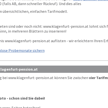
0
(falls AB, dann schneller Rückruf). Und dies alles
m übersichtlichen, einfachen Tarifmodell.
reten sind oder noch nicht:
www.klagenfurt-pension.at
lohnt sich f
inn, in mehreren Blättern zu inserieren!
nis
www.klagenfurt-pension.at
auflisten - wir erleichtern Ihren Er
nlose Probemonate sichern
klagenfurt-pension.at
g bei
www.klagenfurt-pension.at
können Sie zwischen
vier Tarif
oto - schon sind Sie dabei!
en www-Seiten betreiben!