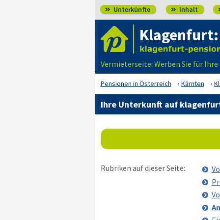
Unterkünfte
Inhalt


Klagenfurt:
Vermieterseite: Werben Sie für Ihre
Pensionen in Österreich
Kärnten
K
Ihre Unterkunft auf klagenfur
Rubriken auf dieser Seite:
Vo
Pr
Vo
An