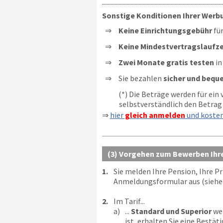
Sonstige Konditionen Ihrer Werb
Keine Einrichtungsgebühr
für
Keine Mindestvertragslaufze
Zwei Monate gratis testen
in
Sie bezahlen
sicher und bequ
(*) Die Beträge werden für ein
selbstverständlich den Betrag 
⇒
hier
gleich anmelden
und koste
(3) Vorgehen zum Bewerben Ihr
1.
Sie melden Ihre Pension, Ihre P
Anmeldungsformular aus (siehe 
2.
Im Tarif...
a)
...
Standard und Superior
wer
ist, erhalten Sie eine Bestäti