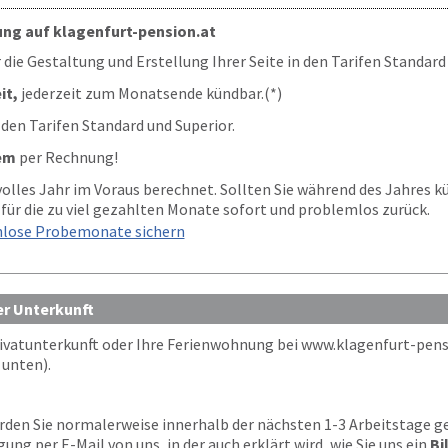
ung auf klagenfurt-pension.at
 die Gestaltung und Erstellung Ihrer Seite in den Tarifen Standard
it,
jederzeit zum Monatsende kündbar.(*)
 den Tarifen Standard und Superior.
em
per Rechnung!
 volles Jahr im Voraus berechnet. Sollten Sie während des Jahres k
für die zu viel gezahlten Monate sofort und problemlos zurück.
nlose Probemonate sichern
er Unterkunft
rivatunterkunft oder Ihre Ferienwohnung bei
www.klagenfurt-pens
unten).
den Sie normalerweise innerhalb der nächsten 1-3 Arbeitstage gel
gung per E-Mail von uns, in der auch erklärt wird, wie Sie uns ein
Bi