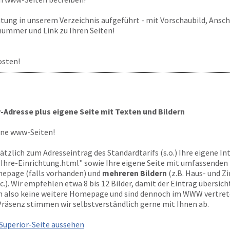
htung in unserem Verzeichnis aufgeführt - mit Vorschaubild, Anschr
ummer und Link zu Ihren Seiten!
osten!
Adresse plus eigene Seite mit Texten und Bildern
ene www-Seiten!
sätzlich zum Adresseintrag des Standardtarifs (s.o.) Ihre eigene I
-Ihre-Einrichtung.html" sowie Ihre eigene Seite mit umfassenden
mepage (falls vorhanden) und
mehreren Bildern
(z.B. Haus- und Z
). Wir empfehlen etwa 8 bis 12 Bilder, damit der Eintrag übersicht
n also keine weitere Homepage und sind dennoch im WWW vertret
 Präsenz stimmen wir selbstverständlich gerne mit Ihnen ab.
 Superior-Seite aussehen