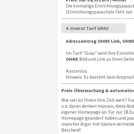
Die einmalige Einrichtungspauscha
(Einrichtungspauschale fällt nur 
4. Inserat Tarif GRAU
Adresseintrag OHNE Link, OHNE
Im Tarif "Grau" wird Ihre Einrich
OHNE
Bild und Link zu Ihren Seit
Kostenlos
Hinweis: Es besteht kein Anspruch
Preis-Überwachung & automatisc
Wie viel ist Ihnen Ihre Zeit wert? F
o.ä. daran denken müssen, diese Än
eigener Homepage an: Für nur 18 Eur
Homepage geändert haben und passen 
mancher Ärger mit Gästen vermeiden
Bescheid!