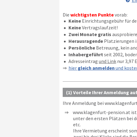
Ei
Die
wichtigsten Punkte
vorab:
Keine
Einrichtungsgebühr für de
Keine
Vertragslaufzeit!
Zwei Monate gratis
ausprobiere
Herausragende
Platzierungen 
Persönliche
Betreuung, kein an
Inhabergeführt
seit 2002, bode
Adresseintrag
und Link
nur 3,97 
hier
gleich anmelden
und koste
(1) Vorteile Ihrer Anmeldung au
Ihre Anmeldung bei
www.klagenfurt
www.klagenfurt-pension.at is
unter den ersten Plätzen bei 
etc.
Ihre Vermietung erscheint som
zwei bis drei Klicks sind die Be