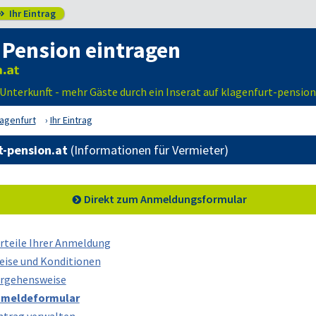
Ihr Eintrag

 Pension eintragen
 Unterkunft - mehr Gäste durch ein Inserat auf klagenfurt-pension
lagenfurt
Ihr Eintrag
t-pension.at
(Informationen für Vermieter)
Direkt zum Anmeldungsformular
rteile Ihrer Anmeldung
eise und Konditionen
rgehensweise
meldeformular