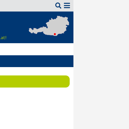

.at!