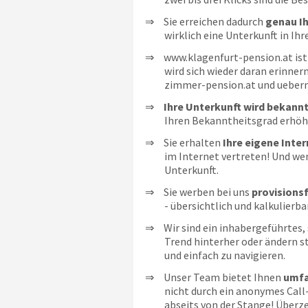
Sie erreichen dadurch
genau Ih
wirklich eine Unterkunft in Ihr
www.klagenfurt-pension.at ist
wird sich wieder daran erinner
zimmer-pension.at und uebern
Ihre Unterkunft wird bekann
Ihren Bekanntheitsgrad erhöhen
Sie erhalten
Ihre eigene Inte
im Internet vertreten! Und wen
Unterkunft.
Sie werben bei uns
provisionsf
- übersichtlich und kalkulierba
Wir sind ein inhabergeführtes,
Trend hinterher oder ändern st
und einfach zu navigieren.
Unser Team bietet Ihnen
umfa
nicht durch ein anonymes Call
abseits von der Stange! Überze