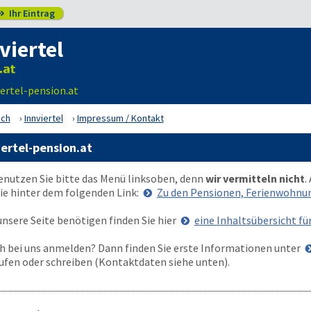
Ihr Eintrag

viertel
ertel-pension.at
ich
Innviertel
Impressum / Kontakt
ertel-pension.at
enutzen Sie bitte das Menü
links
oben
, denn
wir vermitteln nicht
.
Sie hinter dem folgenden Link:
Zu den Pensionen, Ferienwohn
nsere Seite benötigen finden Sie hier
eine Inhaltsübersicht fü
 bei uns anmelden? Dann finden Sie erste Informationen unter
ufen oder schreiben (Kontaktdaten siehe unten).