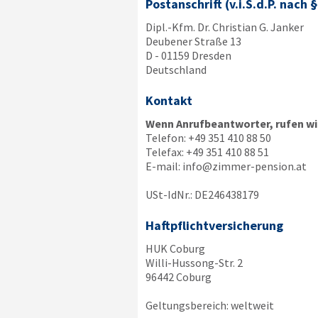
Postanschrift (v.i.S.d.P. nach 
Dipl.-Kfm. Dr. Christian G. Janker
Deubener Straße 13
D - 01159 Dresden
Deutschland
Kontakt
Wenn Anrufbeantworter, rufen wir
Telefon:
+49 351 410 88 50
Telefax:
+49 351 410 88 51
E-mail:
info@zimmer-pension.at
USt-IdNr.: DE246438179
Haftpflichtversicherung
HUK Coburg
Willi-Hussong-Str. 2
96442 Coburg
Geltungsbereich: weltweit