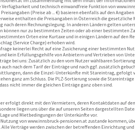
nsionen.at
im Zusammenhang mit dem Inhalt der Informationen s
ie Verfügbarkeit und technisch einwandfreie Funktion von
www.inns
Preisangaben (Preise ab ... €) basieren ebenfalls auf den Angaben 
rweise enthalten die Preisangaben in Österreich die gesetzliche 
tung nach deren Rechnungslegung. In anderen Ländern gelten unter
n können nur zu bestimmten Zeiten oder ab einer bestimmten Z
n bestimmten Orten eine Kurtaxe und in einigen Ländern auf den R
schlag (Service Charge) erhoben wird.
Anfrage keinerlei Recht auf eine Zusicherung einer bestimmten Nu
 und kein Erfüllungsgehilfe von Anbietern und Vertrieben von Unte
träge bei uns: Zusätzlich zu den vom Nutzer wählbaren Sortierungs
en auch nach dem Tarif der Einträge und nach ggf. zusätzlich gebu
ttlungen, dann die Einzel-Unterkünfte mit Stareintrag, gefolgt
tehen ganz am Schluss. Die PLZ-Sortierung sowie die Stareinträge
 dass nicht immer die gleichen Einträge ganz oben sind.
ter erfolgt direkt mit den Vermietern, deren Kontaktdaten auf de
sondere liegen uns über die auf unseren Seiten dargestellten Dat
 Lage und Mietbedingungen der Unterkünfte vor.
r Nutzung von
www.innsbruck-pensionen.at
zustande kommen, ü
 Alle Verträge werden zwischen der betreffenden Einrichtung und