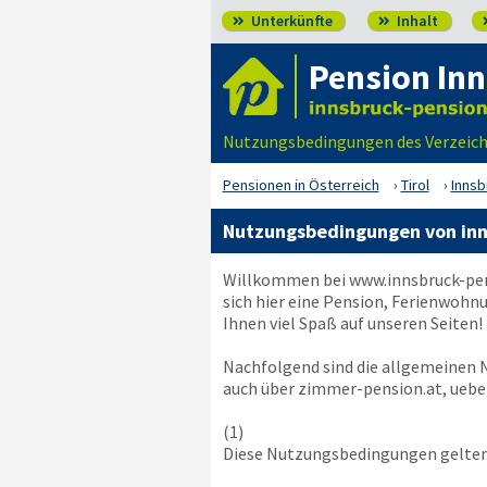
Unterkünfte
Inhalt


Pension In
Nutzungsbedingungen des Verzeich
Pensionen in Österreich
Tirol
Innsb
Nutzungsbedingungen von inn
Willkommen bei
www.innsbruck-pe
sich hier eine Pension, Ferienwohn
Ihnen viel Spaß auf unseren Seiten!
Nachfolgend sind die allgemeinen
auch über zimmer-pension.at, ueber
(1)
Diese Nutzungsbedingungen gelten 