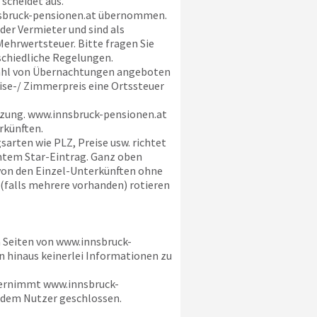
cheidet aus.
bruck-pensionen.at
übernommen.
der Vermieter und sind als
Mehrwertsteuer. Bitte fragen Sie
schiedliche Regelungen.
ahl von Übernachtungen angeboten
eise-/ Zimmerpreis eine Ortssteuer
tzung.
www.innsbruck-pensionen.at
rkünften.
arten wie PLZ, Preise usw. richtet
chtem Star-Eintrag. Ganz oben
 von den Einzel-Unterkünften ohne
 (falls mehrere vorhanden) rotieren
n Seiten von
www.innsbruck-
en hinaus keinerlei Informationen zu
bernimmt
www.innsbruck-
 dem Nutzer geschlossen.