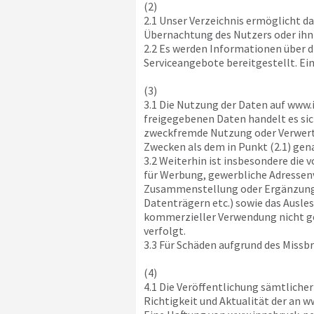
(2)
2.1 Unser Verzeichnis ermöglicht d
Übernachtung des Nutzers oder ihn
2.2 Es werden Informationen über d
Serviceangebote bereitgestellt. Ei
(3)
3.1 Die Nutzung der Daten auf
www.i
freigegebenen Daten handelt es sic
zweckfremde Nutzung oder Verwertu
Zwecken als dem in Punkt (2.1) gen
3.2 Weiterhin ist insbesondere die 
für Werbung, gewerbliche Adressenv
Zusammenstellung oder Ergänzung vo
Datenträgern etc.) sowie das Ausle
kommerzieller Verwendung nicht g
verfolgt.
3.3 Für Schäden aufgrund des Missb
(4)
4.1 Die Veröffentlichung sämtliche
Richtigkeit und Aktualität der an
ww