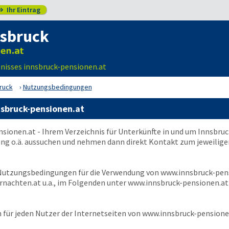
Ihr Eintrag

nsbruck
nisses innsbruck-pensionen.at
ruck
Nutzungsbedingungen
sbruck-pensionen.at
nsionen.at
- Ihrem Verzeichnis für Unterkünfte in und um Innsbr
ung o.ä. aussuchen und nehmen dann direkt Kontakt zum jeweilige
 Nutzungsbedingungen für die Verwendung von
www.innsbruck-pen
nachten.at u.a., im Folgenden unter
www.innsbruck-pensionen.at
für jeden Nutzer der Internetseiten von
www.innsbruck-pensione