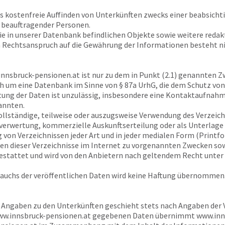
as kostenfreie Auffinden von Unterkünften zwecks einer beabsich
 beauftragender Personen.
ie in unserer Datenbank befindlichen Objekte sowie weitere reda
n Rechtsanspruch auf die Gewährung der Informationen besteht ni
nnsbruck-pensionen.at
ist nur zu dem in Punkt (2.1) genannten Z
h um eine Datenbank im Sinne von § 87a UrhG, die dem Schutz von 
ng der Daten ist unzulässig, insbesondere eine Kontaktaufnahm
annten.
vollständige, teilweise oder auszugsweise Verwendung des Verzeic
erwertung, kommerzielle Auskunftserteilung oder als Unterlage b
n Verzeichnissen jeder Art und in jeder medialen Form (Printfor
sen dieser Verzeichnisse im Internet zu vorgenannten Zwecken so
estattet und wird von den Anbietern nach geltendem Recht unte
rauchs der veröffentlichen Daten wird keine Haftung übernommen
r Angaben zu den Unterkünften geschieht stets nach Angaben der Ve
w.innsbruck-pensionen.at
gegebenen Daten übernimmt
www.inn