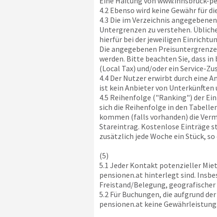
Eine Haftung von
www.innsbruck-pe
4.2 Ebenso wird keine Gewähr für d
4.3 Die im Verzeichnis angegebenen 
Untergrenzen zu verstehen. Übliche
hierfür bei der jeweiligen Einrich
Die angegebenen Preisuntergrenze
werden. Bitte beachten Sie, dass i
(Local Tax) und/oder ein Service-Zu
4.4 Der Nutzer erwirbt durch eine 
ist kein Anbieter von Unterkünften
4.5 Reihenfolge ("Ranking") der Ein
sich die Reihenfolge in den Tabell
kommen (falls vorhanden) die Vermi
Stareintrag. Kostenlose Einträge s
zusätzlich jede Woche ein Stück, so
(5)
5.1 Jeder Kontakt potenzieller Mie
pensionen.at
hinterlegt sind. Insbe
Freistand/Belegung, geografischer
5.2 Für Buchungen, die aufgrund de
pensionen.at
keine Gewährleistung.