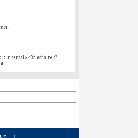
mmen.
ort innerhalb 48h erhalten?
n!
sum
⇑