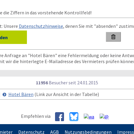
 die Ziffern in das vorstehende Kontrollfeld!
t: Unsere
Datenschutzhinweise
, denen Sie mit "absenden" zusti

hre Anfrage an "Hotel Bären" eine Fehlermeldung oder keine Antw
mit wir die hinterlegte E-Mailadresse des Vermieters prüfen könne
11956
Besucher seit
2
4.0
1.2
0
1
5
|
Hotel Bären
(Link zur Ansicht in der Tabelle)
Empfehlen via
mieter
Datenschutz
AGB
Nutzungsbedingungen
Impres