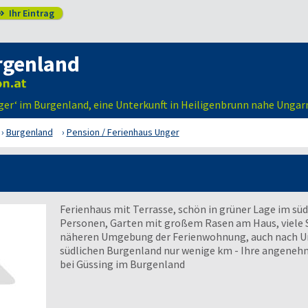
Ihr Eintrag

rgenland
nger‘ im Burgenland, eine Unterkunft in Heiligenbrunn nahe Ungar
Burgenland
Pension / Ferienhaus Unger
Ferienhaus mit Terrasse, schön in grüner Lage im süd
Personen, Garten mit großem Rasen am Haus, viele 
näheren Umgebung der Ferienwohnung, auch nach Ung
südlichen Burgenland nur wenige km - Ihre angeneh
bei Güssing im Burgenland