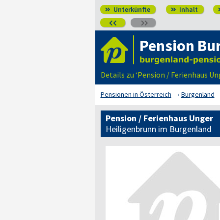
Unterkünfte
Inhalt




Pension Bu
Details zu ‘Pension / Ferienhaus U
Pensionen in Österreich
Burgenland
Pension / Ferienhaus Unger
Heiligenbrunn im Burgenland