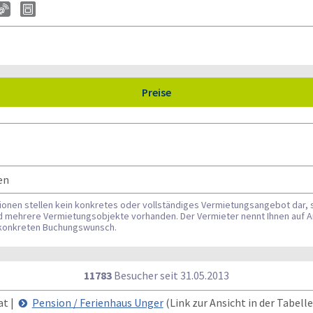
Preise
en
tionen stellen kein konkretes oder vollständiges Vermietungsangebot dar, 
nd mehrere Vermietungsobjekte vorhanden. Der Vermieter nennt Ihnen auf A
n konkreten Buchungswunsch.
11783
Besucher seit
3
1.0
5.2
0
1
3
at |
Pension / Ferienhaus Unger
(Link zur Ansicht in der Tabelle