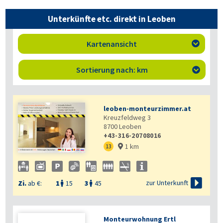
Unterkünfte etc. direkt in Leoben
Kartenansicht

Sortierung nach: km

leoben-monteurzimmer.at
Kreuzfeldweg 3
8700
Leoben
+43-316-20708016
1 km
13


zur Unterkunft
Zi.
ab €:
1
15
3
45


Monteurwohnung Ertl