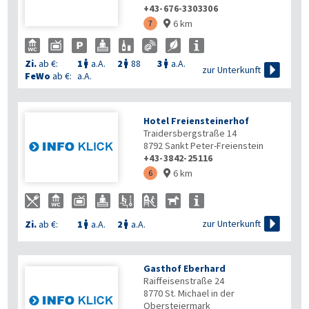
+43-676-3303306
6 km
7

Zi.
ab €:
1
a.A.
2
88
3
a.A.




zur Unterkunft
FeWo
ab €:
a.A.
Hotel Freiensteinerhof
Traidersbergstraße 14
8792
Sankt Peter-Freienstein
+43-3842-25116
6 km
6


zur Unterkunft
Zi.
ab €:
1
a.A.
2
a.A.


Gasthof Eberhard
Raiffeisenstraße 24
8770
St. Michael in der
Obersteiermark