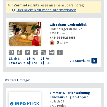
Für Vermieter:
Interesse an einem Stareintrag?
Hier klicken für mehr
Informationen
Gästehaus Grubenblick
Judenburgerstraße 22
8753
Fohnsdorf
+43-664-5283953
43 km
15

Zi.
ab €:
1
40
2
70



zur Unterkunft
FeWo
ab €:
4
120
6
130


Weitere Einträge:
Zimmer & Ferienwohnung
Landhaus Kügler–Eppich
Köllach 53
8712
Proleb