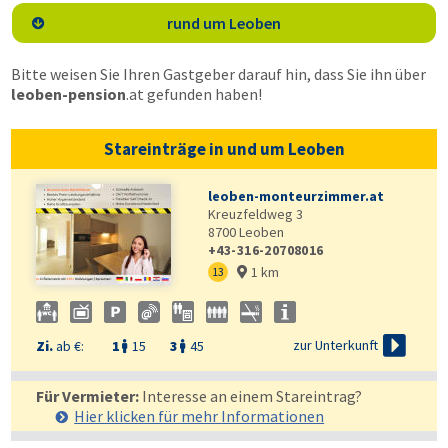
rund um Leoben

Bitte weisen Sie Ihren Gastgeber darauf hin, dass Sie ihn über
leoben-pension
.at
gefunden haben!
Stareinträge in und um Leoben
leoben-monteurzimmer.at
Kreuzfeldweg 3
8700
Leoben
+43-316-20708016
1 km
13


zur Unterkunft
Zi.
ab €:
1
15
3
45


Für Vermieter:
Interesse an einem Stareintrag?
Hier klicken für mehr
Informationen