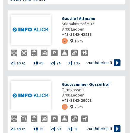
Gasthof Altmann
Südbahnstraße 32
8700
Leoben
+43-3842-42216
1 km
2


zur Unterkunft
Zi.
ab €:
1
45
2
74
3
105



Gästezimmer Gösserhof
Turmgasse 1
8700
Leoben
+43-3842-26001
2 km
1


zur Unterkunft
Zi.
ab €:
1
35
2
60
3
81


