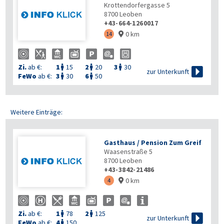
Krottendorfergasse 5
8700
Leoben
+43-664-1260017
0 km
14

Zi.
ab €:
1
15
2
20
3
30




zur Unterkunft
FeWo
ab €:
3
30
6
50


Weitere Einträge:
Gasthaus / Pension Zum Greif
Waasenstraße 5
8700
Leoben
+43-3842-21486
0 km
4

Zi.
ab €:
1
78
2
125



zur Unterkunft
FeWo
ab €:
4
150
