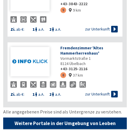
+43-3843-2222
9 km
9


zur Unterkunft
Zi.
ab €:
1
a.A.
2
a.A.


Fremdenzimmer 'Altes
Hammerherrenhaus'
Vormarktstraße 1
8124
Übelbach
+43-3125-2116
37 km
8


zur Unterkunft
Zi.
ab €:
1
a.A.
2
a.A.


Alle angegebenen Preise sind als Untergrenze zu verstehen.
Weitere Portale in der Umgebung von Leoben