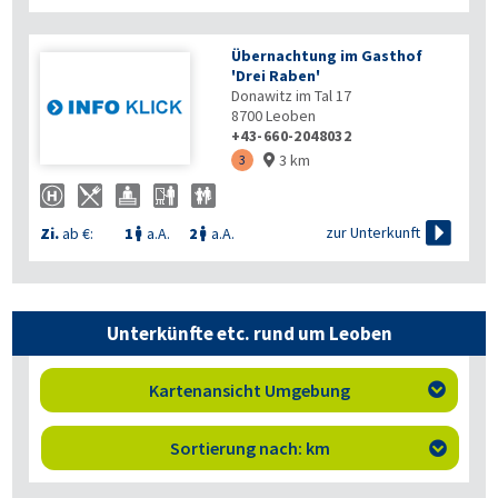
Übernachtung im Gasthof
'Drei Raben'
Donawitz im Tal 17
8700
Leoben
+43-660-2048032
3 km
3


zur Unterkunft
Zi.
ab €:
1
a.A.
2
a.A.


Unterkünfte etc. rund um Leoben
Kartenansicht Umgebung

Sortierung nach: km
