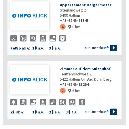
Appartement Haigermoser
Steglandweg 2
5400
Hallein
+43-6245-81343
0 km
6


zur Unterkunft
FeWo
ab €:
1
a.A.
3
a.A.


Zimmer auf dem Sulzauhof
Teuffenbachweg 2
5422
Hallein OT Bad Dürrnberg
+43-6245-83254
5 km
7


zur Unterkunft
Zi.
ab €:
1
a.A.
2
a.A.
3
a.A.


