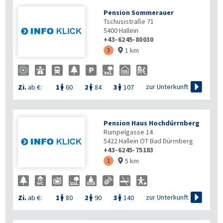
Pension Sommerauer
Tschusistraße 71
5400
Hallein
+43-6245-80030
1 km
3


zur Unterkunft
Zi.
ab €:
1
60
2
84
3
107



Pension Haus Hochdürrnberg
Rumpelgasse 14
5422
Hallein OT Bad Dürrnberg
+43-6245-75183
5 km
1


zur Unterkunft
Zi.
ab €:
1
80
2
90
3
140


