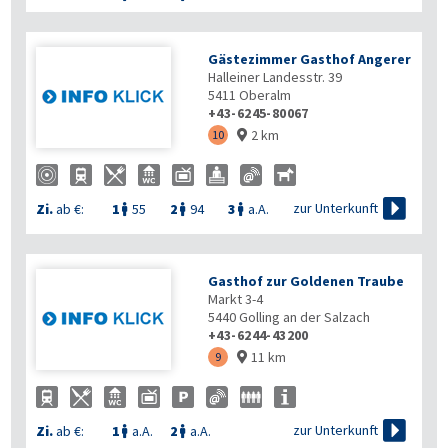
Gästezimmer Gasthof Angerer
Halleiner Landesstr. 39
5411
Oberalm
+43-6245-80067
2 km
10


zur Unterkunft
Zi.
ab €:
1
55
2
94
3
a.A.



Gasthof zur Goldenen Traube
Markt 3-4
5440
Golling an der Salzach
+43-6244-43200
11 km
9


zur Unterkunft
Zi.
ab €:
1
a.A.
2
a.A.

