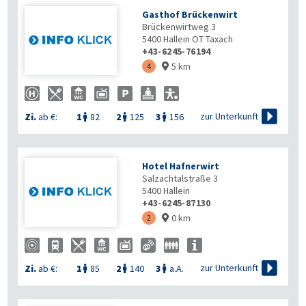
Gasthof Brückenwirt
Brückenwirtweg 3
5400
Hallein OT Taxach
+43-6245-76194
5 km
4


zur Unterkunft
Zi.
ab €:
1
82
2
125
3
156



Hotel Hafnerwirt
Salzachtalstraße 3
5400
Hallein
+43-6245-87130
0 km
2


zur Unterkunft
Zi.
ab €:
1
85
2
140
3
a.A.


