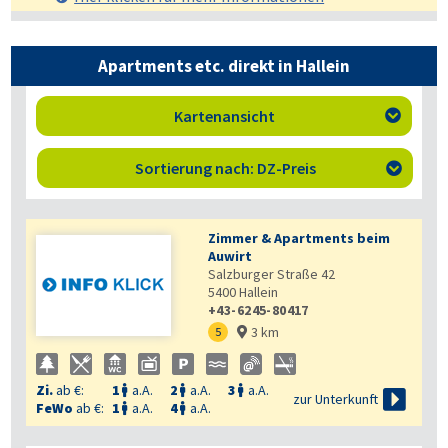
Apartments etc. direkt in Hallein
Kartenansicht

Sortierung nach: DZ-Preis

Zimmer & Apartments beim
Auwirt
Salzburger Straße 42
5400
Hallein
+43-6245-80417
3 km
5

Zi.
ab €:
1
a.A.
2
a.A.
3
a.A.




zur Unterkunft
FeWo
ab €:
1
a.A.
4
a.A.

