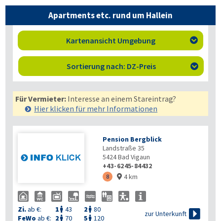
Apartments etc. rund um Hallein
Kartenansicht Umgebung

Sortierung nach: DZ-Preis

Für Vermieter:
Interesse an einem Stareintrag?
Hier klicken für mehr
Informationen
Pension Bergblick
Landstraße 35
5424
Bad Vigaun
+43-6245-84432
4 km
8

Zi.
ab €:
1
43
2
80



zur Unterkunft
FeWo
ab €:
2
70
5
120

