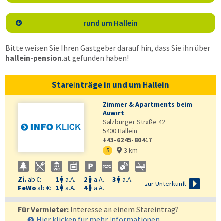
rund um Hallein

Bitte weisen Sie Ihren Gastgeber darauf hin, dass Sie ihn über
hallein-pension
.at
gefunden haben!
Stareinträge in und um Hallein
Zimmer & Apartments beim
Auwirt
Salzburger Straße 42
5400
Hallein
+43-6245-80417
3 km
5

Zi.
ab €:
1
a.A.
2
a.A.
3
a.A.




zur Unterkunft
FeWo
ab €:
1
a.A.
4
a.A.


Für Vermieter:
Interesse an einem Stareintrag?
Hier klicken für mehr
Informationen